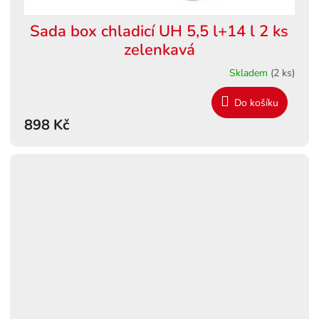
Sada box chladicí UH 5,5 l+14 l 2 ks
zelenkavá
Skladem
(2 ks)
Do košíku
898 Kč