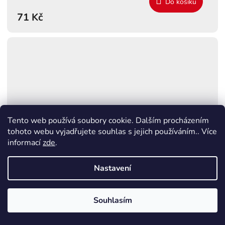
Do košíku
71 Kč
Tento web používá soubory cookie. Dalším procházením
tohoto webu vyjadřujete souhlas s jejich používáním.. Více
informací
zde
.
Nastavení
Lampa stojací solární s USB, 5W,
Souhlasím
IP54
5% SLEVA NA PRVNÍ NÁKUP