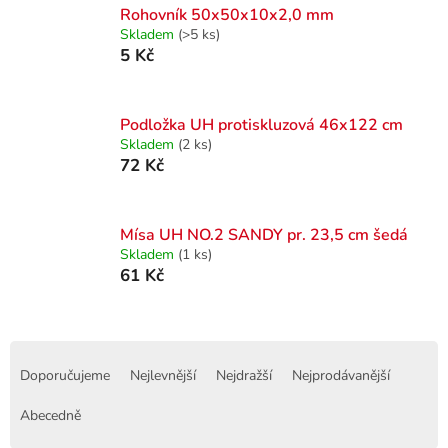
Rohovník 50x50x10x2,0 mm
Skladem
(>5 ks)
5 Kč
Podložka UH protiskluzová 46x122 cm
Skladem
(2 ks)
72 Kč
Mísa UH NO.2 SANDY pr. 23,5 cm šedá
Skladem
(1 ks)
61 Kč
Ř
a
Doporučujeme
Nejlevnější
Nejdražší
Nejprodávanější
z
e
Abecedně
n