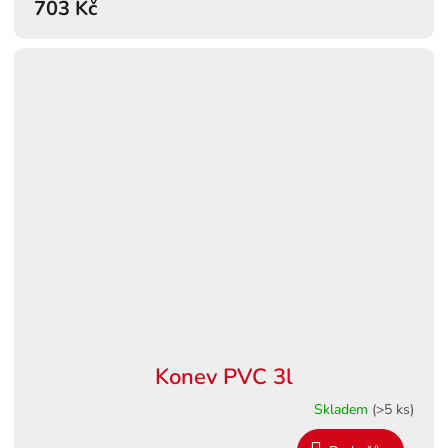
703 Kč
Konev PVC 3l
Skladem
(>5 ks)