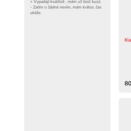
+ Vypadají kvalitně , mám už šest kusů
- Zatím o žádné nevím, mám krátce, čas
ukáže.
Kl
80