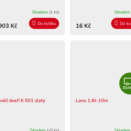
R
M
Skladem
(1 ks)
Sklade
A
Do košíku
Do ko
903 Kč
16 Kč
ZDA
avěč dveří K 501 zlatý
Lano 1,6t-10m
Skladem
(>5 ks)
Sklade