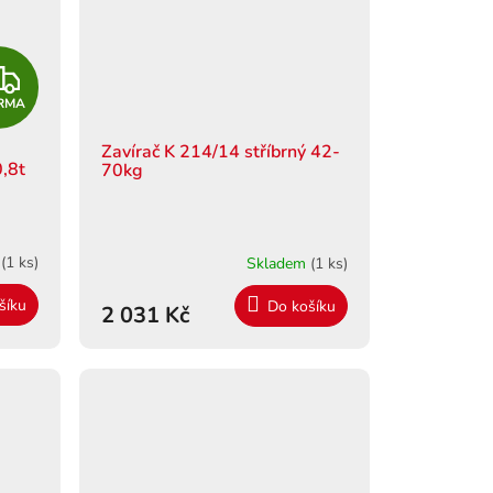
Z
RMA
D
Zavírač K 214/14 stříbrný 42-
A
,8t
70kg
R
M
m
(1 ks)
Skladem
(1 ks)
A
šíku
Do košíku
2 031 Kč