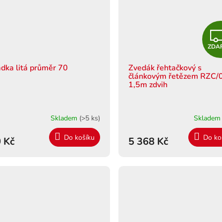
ZDA
adka litá průměr 70
Zvedák řehtačkový s
článkovým řetězem RZC/0
1,5m zdvih
Skladem
(>5 ks)
Sklade
Do košíku
Do ko
 Kč
5 368 Kč