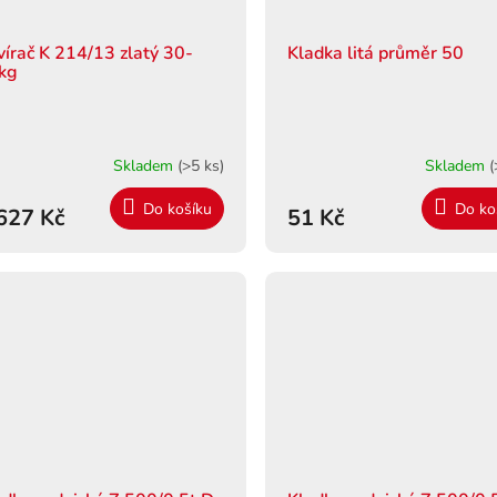
vírač K 214/13 zlatý 30-
Kladka litá průměr 50
kg
Skladem
(>5 ks)
Skladem
(
Do košíku
Do ko
627 Kč
51 Kč