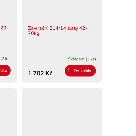
 20-
Zavírač K 214/14 zlatý 42-
70kg
m
(2 ks)
Skladem
(1 ks)
šíku
Do košíku
1 702 Kč