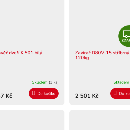
ZDA
avěč dveří K 501 bílý
Zavírač D80V-15 stříbrný
120kg
Skladem
(1 ks)
Sklade
Do košíku
Do ko
7 Kč
2 501 Kč