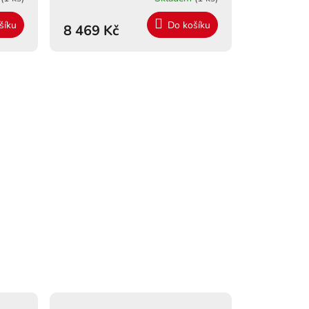
A
A
šíku
Do košíku
8 469 Kč