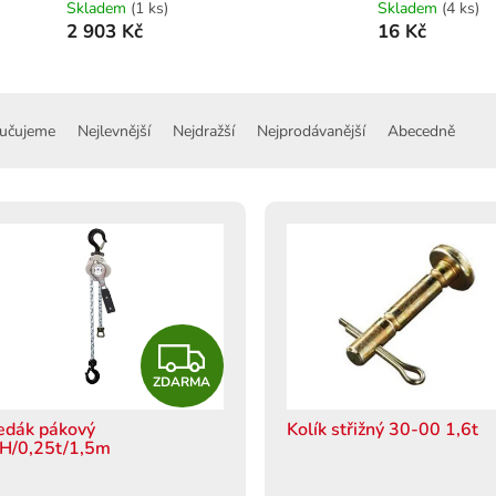
Skladem
(1 ks)
Skladem
(4 ks)
2 903 Kč
16 Kč
učujeme
Nejlevnější
Nejdražší
Nejprodávanější
Abecedně
Z
ZDARMA
D
edák pákový
Kolík střižný 30-00 1,6t
A
H/0,25t/1,5m