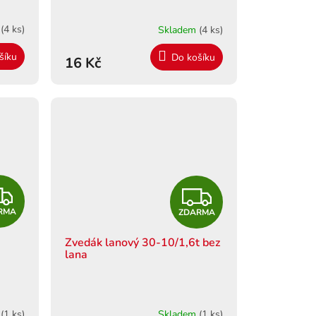
m
(4 ks)
Skladem
(4 ks)
šíku
Do košíku
16 Kč
Z
Z
RMA
ZDARMA
D
D
Zvedák lanový 30-10/1,6t bez
A
A
lana
R
R
M
M
m
(1 ks)
Skladem
(1 ks)