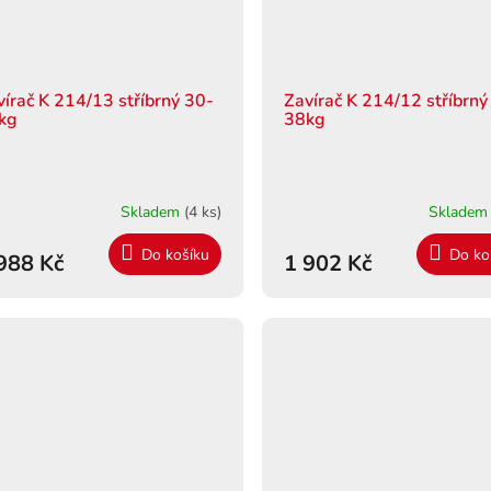
vírač K 214/13 stříbrný 30-
Zavírač K 214/12 stříbrný
kg
38kg
Skladem
(4 ks)
Sklade
Do košíku
Do ko
988 Kč
1 902 Kč