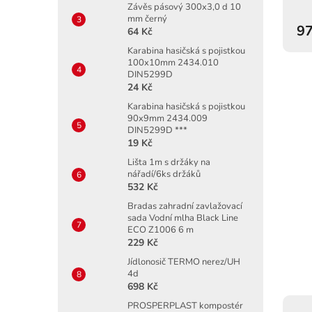
Závěs pásový 300x3,0 d 10
mm černý
97
64 Kč
Karabina hasičská s pojistkou
100x10mm 2434.010
DIN5299D
24 Kč
Karabina hasičská s pojistkou
90x9mm 2434.009
DIN5299D ***
19 Kč
Lišta 1m s držáky na
nářadí/6ks držáků
532 Kč
Bradas zahradní zavlažovací
sada Vodní mlha Black Line
ECO Z1006 6 m
229 Kč
Jídlonosič TERMO nerez/UH
4d
698 Kč
PROSPERPLAST kompostér