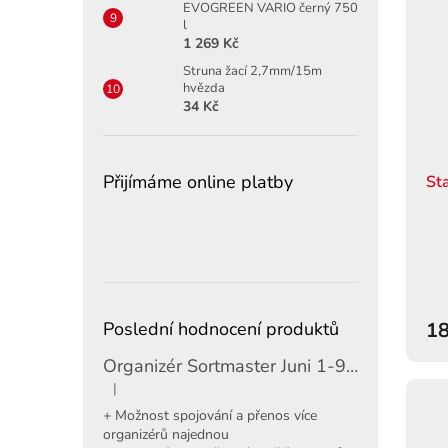
EVOGREEN VARIO černý 750
l
1 269 Kč
Struna žací 2,7mm/15m
hvězda
34 Kč
Přijímáme online platby
St
18
Poslední hodnocení produktů
Organizér Sortmaster Juni 1-97-483
|
Hodnocení produktu je 5 z 5 hvězdiček.
+ Možnost spojování a přenos více
organizérů najednou