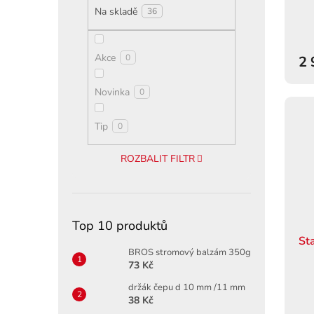
ů
Na skladě
36
Akce
0
2 
Novinka
0
Tip
0
ROZBALIT FILTR
Top 10 produktů
St
BROS stromový balzám 350g
73 Kč
držák čepu d 10 mm /11 mm
38 Kč