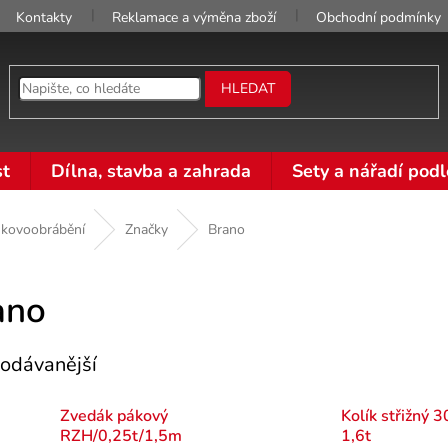
Kontakty
Reklamace a výměna zboží
Obchodní podmínky
HLEDAT
t
Dílna, stavba a zahrada
Sety a nářadí podl
 kovoobrábění
Značky
Brano
ano
odávanější
Zvedák pákový
Kolík střižný 
RZH/0,25t/1,5m
1,6t