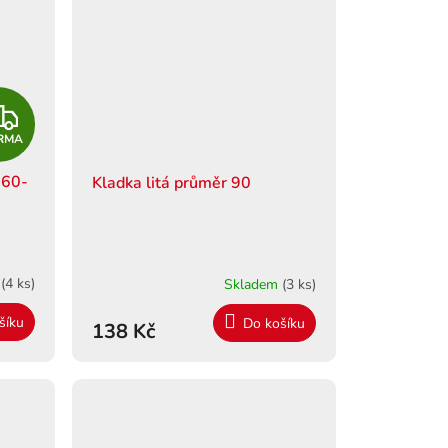
Z
RMA
D
 60-
Kladka litá průměr 90
A
R
M
m
(4 ks)
Skladem
(3 ks)
A
šíku
Do košíku
138 Kč