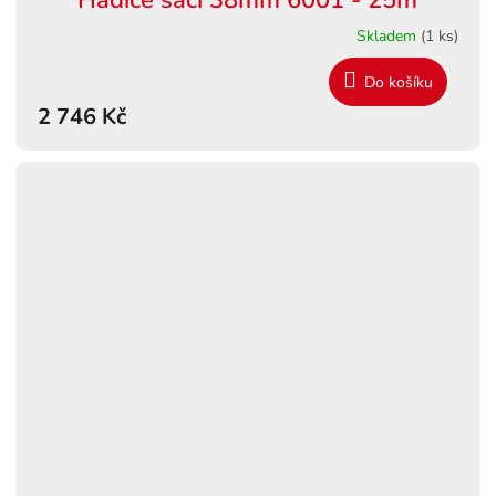
Hadice sací 38mm 6001 - 25m
A
Skladem
(1 ks)
R
Do košíku
M
2 746 Kč
A