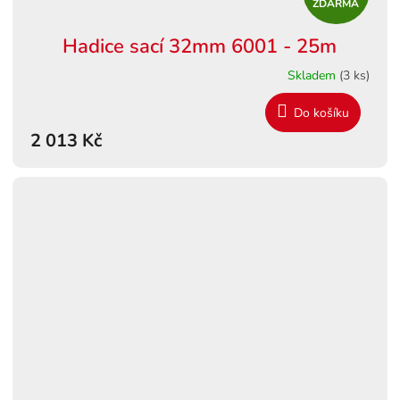
ZDARMA
D
Hadice sací 32mm 6001 - 25m
A
Skladem
(3 ks)
R
Do košíku
M
2 013 Kč
A