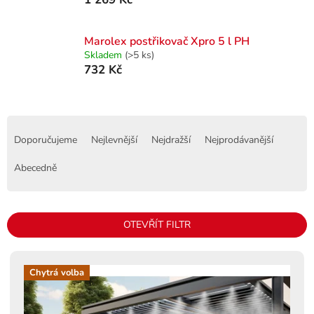
Marolex postřikovač Xpro 5 l PH
Skladem
(>5 ks)
732 Kč
Ř
a
Doporučujeme
Nejlevnější
Nejdražší
Nejprodávanější
z
e
Abecedně
n
í
p
OTEVŘÍT FILTR
r
o
V
d
ý
Chytrá volba
u
p
k
i
t