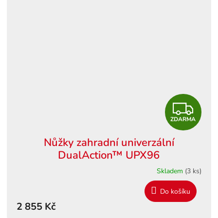
Z
ZDARMA
D
Nůžky zahradní univerzální
A
DualAction™ UPX96
R
Skladem
(3 ks)
M
Do košíku
2 855 Kč
A