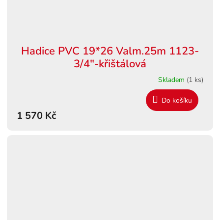
Hadice PVC 19*26 Valm.25m 1123-
3/4"-křištálová
Skladem
(1 ks)
Do košíku
1 570 Kč