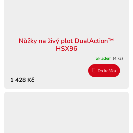
Nůžky na živý plot DualAction™
HSX96
Skladem
(4 ks)
Do košíku
1 428 Kč