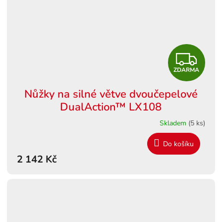
Z
ZDARMA
D
Nůžky na silné větve dvoučepelové
A
DualAction™ LX108
R
Skladem
(5 ks)
M
Do košíku
2 142 Kč
A