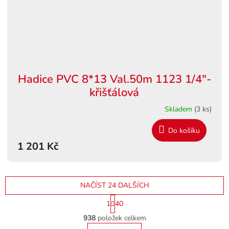
Hadice PVC 8*13 Val.50m 1123 1/4"-
křišťálová
Skladem
(3 ks)
Do košíku
1 201 Kč
NAČÍST 24 DALŠÍCH
S
1
40
t
O
r
938
položek celkem
v
á