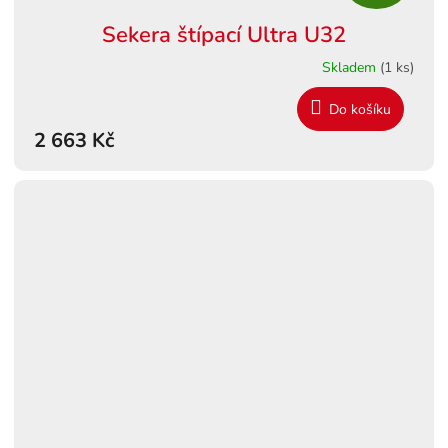
D
Sekera štípací Ultra U32
A
Skladem
(1 ks)
R
Do košíku
M
2 663 Kč
A