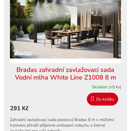
s
ů
p
r
o
d
u
k
t
ů
Bradas zahradní zavlažovací sada
Vodní mlha White Line Z1008 8 m
Skladem
(>5 ks)
Do košíku
291 Kč
Zahradní zavlažovací sada plastová Bradas 8 m s mlžícími
tryskami přináší příjemné ochlazení vzduchu a šetrné
zavlažování pro vaši zahradu.