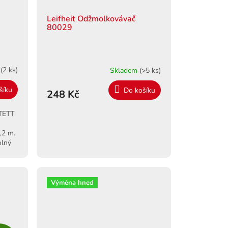
Leifheit Odžmolkovávač
80029
m
(2 ks)
Skladem
(>5 ks)
šíku
Do košíku
248 Kč
RTETT
,2 m.
olný
Výměna hned