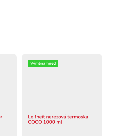
Výměna hned
le
Leifheit nerezová termoska
COCO 1000 ml