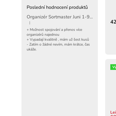
Poslední hodnocení produktů
Organizér Sortmaster Juni 1-97-483
42
|
Hodnocení produktu je 5 z 5 hvězdiček.
+ Možnost spojování a přenos více
organizérů najednou
+ Vypadají kvalitně , mám už šest kusů
- Zatím o žádné nevím, mám krátce, čas
ukáže.
V
Le