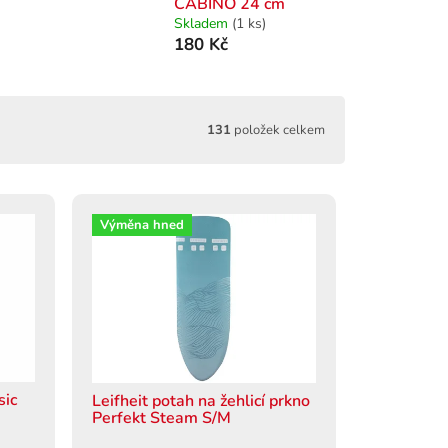
CABINO 24 cm
Skladem
(1 ks)
180 Kč
131
položek celkem
Výměna hned
sic
Leifheit potah na žehlicí prkno
Perfekt Steam S/M