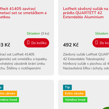
ifheit 41405 zavírací
Leifheit závěsný sušák na
metací set se smetáčkem a
prádlo QUARTETT 42
patkou
Extendable Aluminium
Skladem
(3 ks)
Sklade
Do košíku
Do ko
3 Kč
492 Kč
írací set Leifheit 41405
Závěsný sušák Leifheit QUA
ienický set smetáčku a lopatky.
42 Extendable Teleskopický
víratelný zásobník brání úniku
hliníkový sušák s plochou až 4
chu. Štětiny s roztřepenými
Nastavitelná šířka i úchyty, od
ci pro precizní úklid.
proti korozi.
p
Tip
tra záruka
Extra záruka
ýměna hned
Výměna hned