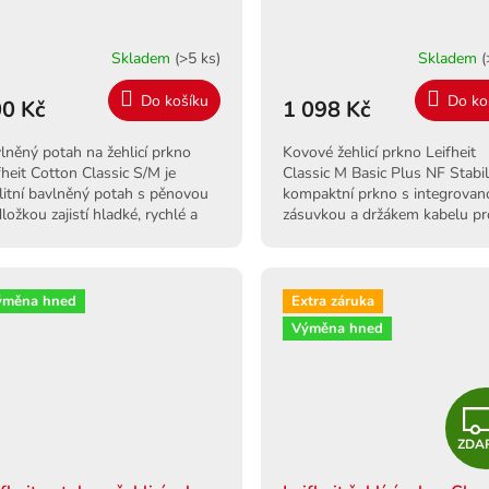
Skladem
(>5 ks)
Skladem
(
Do košíku
Do ko
0 Kč
1 098 Kč
lněný potah na žehlicí prkno
Kovové žehlicí prkno Leifheit
fheit Cotton Classic S/M je
Classic M Basic Plus NF Stabil
litní bavlněný potah s pěnovou
kompaktní prkno s integrovan
ložkou zajistí hladké, rychlé a
zásuvkou a držákem kabelu pr
fortní žehlení.
bezpečné a pohodlné žehlení.
ýměna hned
Extra záruka
Výměna hned
ZDA