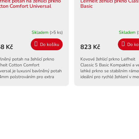
fheit potah na žehlicí prkno
Leifheit žehlící prkno Clas
tton Comfort Universal
Basic
Skladem
(>5 ks)
Skladem
(
Do košíku
Do ko
8 Kč
823 Kč
lněný potah na žehlicí prkno
Kovové žehlicí prkno Leifheit
fheit Cotton Comfort
Classic S Basic Kompaktní a v
versal je luxusní bavlněný potah
lehké prkno se stabilním ráme
4mm polstrováním pro extra
ideální pro rychlé žehlení v me
odlné a rychlé žehlení.
domácnostech.