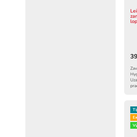
Le
za
lo
39
Zav
Hyg
Uza
pra
kon
Ti
Ex
V