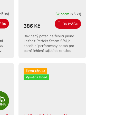
>5 ks)
Skladem
(>5 ks)
šíku
Do košíku
386 Kč
Bavlněný potah na žehlicí prkno
ní
Leifheit Perfekt Steam S/M je
ou
speciální perforovaný potah pro
o
parní žehlení zajistí dokonalou
propustnost a bleskové výsledky.
Extra záruka
Výměna hned
Z
RMA
D