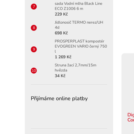
sada Vodní mlha Black Line
ECO Z1006 6 m
229 Kč
Jídlonosič TERMO nerez/UH
4d
698 Kč
PROSPERPLAST kompostér
EVOGREEN VARIO černý 750
l
1 269 Kč
Struna žací 2,7mm/15m
hvězda
34 Kč
Přijímáme online platby
Di
Co