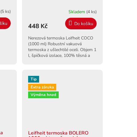
m
(5 ks)
Skladem
(4 ks)
šíku
Do košíku
448 Kč
Nerezová termoska Leifheit COCO
(1000 ml) Robustní vakuová
termoska z ušlechtilé oceli. Objem 1
l, špičková izolace, 100% těsná a
nárazuvzdorná.
Tip
Extra záruka
Výměna hned
ka
Leifheit termoska BOLERO