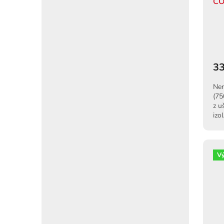
CO
33
Ner
(75
z u
izo
poh
V