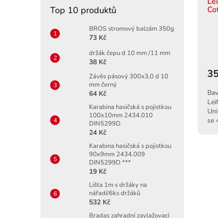
Lei
Co
Top 10 produktů
BROS stromový balzám 350g
73 Kč
držák čepu d 10 mm /11 mm
38 Kč
35
Závěs pásový 300x3,0 d 10
mm černý
Bav
64 Kč
Lei
Karabina hasičská s pojistkou
Uni
100x10mm 2434.010
se 
DIN5299D
poh
24 Kč
Karabina hasičská s pojistkou
90x9mm 2434.009
DIN5299D ***
19 Kč
Lišta 1m s držáky na
nářadí/6ks držáků
532 Kč
Bradas zahradní zavlažovací