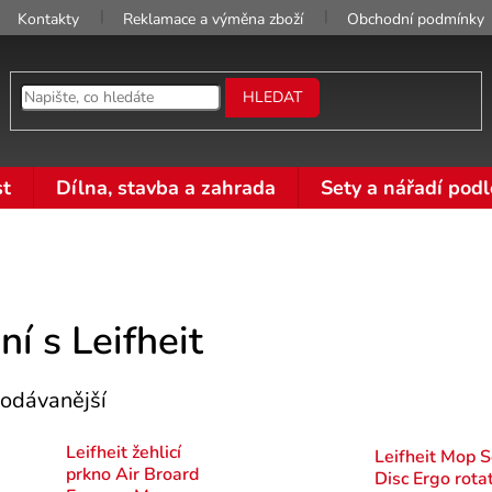
Kontakty
Reklamace a výměna zboží
Obchodní podmínky
HLEDAT
t
Dílna, stavba a zahrada
Sety a nářadí podl
ní s Leifheit
odávanější
Leifheit žehlicí
Leifheit Mop S
prkno Air Broard
Disc Ergo rota