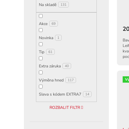
ů
Na skladě
131
Akce
69
20
Novinka
1
Bav
Lei
kva
Tip
61
pod
kom
Extra záruka
40
V
Výměna hned
117
Sleva s kódem EXTRA7
14
ROZBALIT FILTR