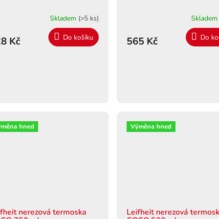
Skladem
(>5 ks)
Sklade
Do košíku
Do ko
8 Kč
565 Kč
ýměna hned
Výměna hned
ifheit nerezová termoska
Leifheit nerezová termos