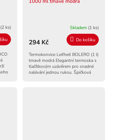
1000 ml tmavě modrá
m
(2 ks)
Skladem
(1 ks)
šíku
Do košíku
294 Kč
COCO
Termokonvice Leifheit BOLERO (1 l)
vá
tmavě modrá Elegantní termoska s
rží
tlačítkovým uzávěrem pro snadné
noho
nalévání jednou rukou. Špičková
izolace a moderní design.