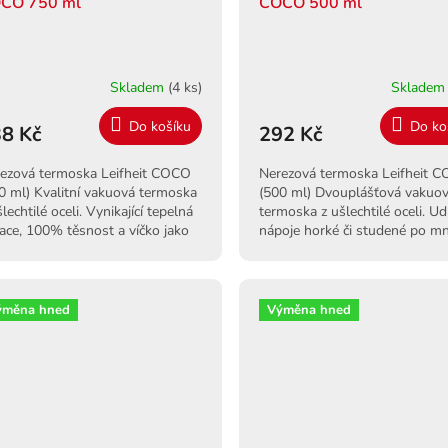
CO 750 ml
COCO 500 ml
Skladem
(4 ks)
Sklade
Do košíku
Do ko
8 Kč
292 Kč
ezová termoska Leifheit COCO
Nerezová termoska Leifheit 
0 ml) Kvalitní vakuová termoska
(500 ml) Dvouplášťová vakuo
šlechtilé oceli. Vynikající tepelná
termoska z ušlechtilé oceli. Ud
lace, 100% těsnost a víčko jako
nápoje horké či studené po m
árek.
hodin. Odolná a těsná.
ýměna hned
Výměna hned