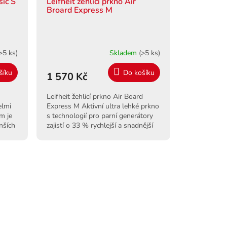
sic S
Leifheit žehlicí prkno Air
A
Broard Express M
R
M
>5 ks)
Skladem
(>5 ks)
A
šíku
Do košíku
1 570 Kč
Leifheit žehlicí prkno Air Board
elmi
Express M Aktivní ultra lehké prkno
m je
s technologií pro parní generátory
nších
zajistí o 33 % rychlejší a snadnější
žehlení.