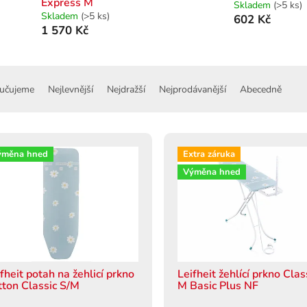
Express M
Skladem
(>5 ks)
Skladem
(>5 ks)
602 Kč
1 570 Kč
učujeme
Nejlevnější
Nejdražší
Nejprodávanější
Abecedně
ýměna hned
Extra záruka
Výměna hned
fheit potah na žehlicí prkno
Leifheit žehlící prkno Clas
tton Classic S/M
M Basic Plus NF