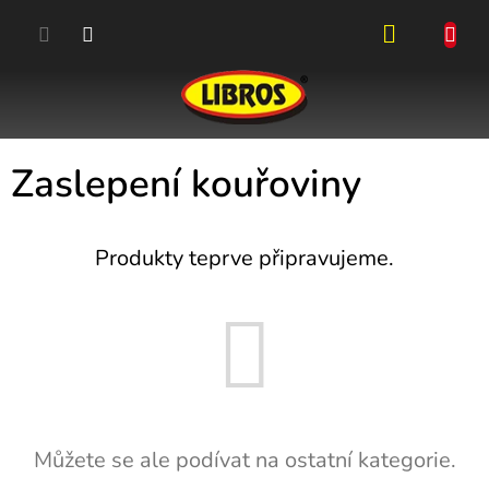
Přejít
na
obsah
NÁKUPN
KOŠÍK
Zaslepení kouřoviny
Produkty teprve připravujeme.
Můžete se ale podívat na ostatní kategorie.