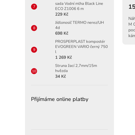
sada Vodní mlha Black Line
15
ECO Z1006 6 m
229 Kč
Náh
Jídlonosič TERMO nerez/UH
M C
4d
pod
698 Kč
kám
abs
PROSPERPLAST kompostér
EVOGREEN VARIO černý 750
l
1 269 Kč
Struna žací 2,7mm/15m
hvězda
34 Kč
Přijímáme online platby