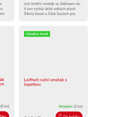
ou
cm) Vnitřní smeták se štětinami do
ky,
X pro rychlý úklid velkých ploch.
asy
Šikmý kloub a Click System pro
snadnou práci.
Výměna hned
ták
Leifheit ruční smeták s
 cm
lopatkou
m
(5 ks)
Skladem
(2 ks)
šíku
Do košíku