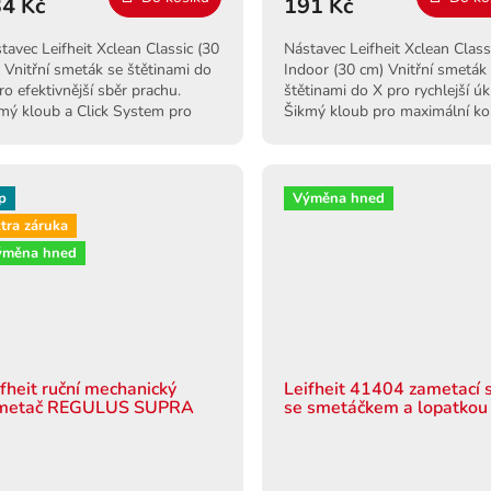
4 Kč
191 Kč
tavec Leifheit Xclean Classic (30
Nástavec Leifheit Xclean Class
 Vnitřní smeták se štětinami do
Indoor (30 cm) Vnitřní smeták
ro efektivnější sběr prachu.
štětinami do X pro rychlejší úkl
mý kloub a Click System pro
Šikmý kloub pro maximální ko
dný úklid.
s podlahou.
p
Výměna hned
tra záruka
ýměna hned
ifheit ruční mechanický
Leifheit 41404 zametací 
metač REGULUS SUPRA
se smetáčkem a lopatkou