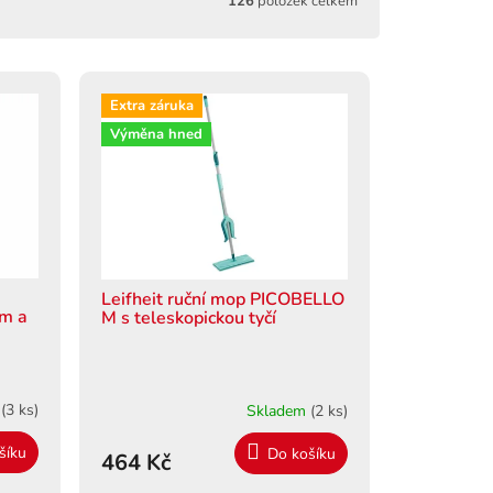
126
položek celkem
Extra záruka
Výměna hned
Leifheit ruční mop PICOBELLO
em a
M s teleskopickou tyčí
m
(3 ks)
Skladem
(2 ks)
šíku
Do košíku
464 Kč