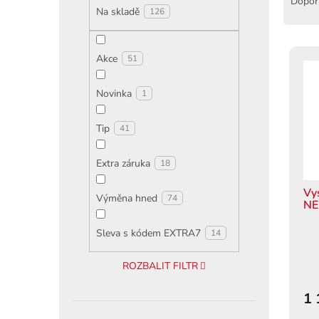
Dopor
Na skladě
z
126
e
n
V
Akce
í
51
ý
p
p
r
Novinka
1
i
o
s
d
Tip
p
41
u
r
k
o
Extra záruka
18
t
d
ů
u
Vy
Výměna hned
74
N
k
t
Sleva s kódem EXTRA7
14
ů
ROZBALIT FILTR
1 