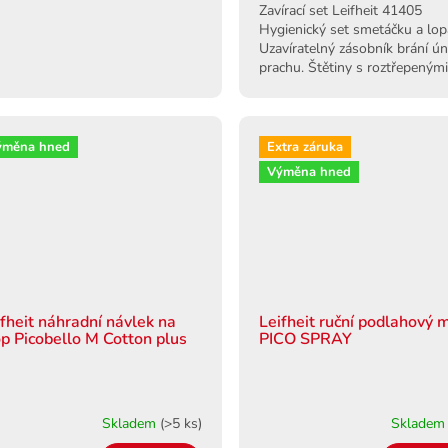
Zavírací set Leifheit 41405
Hygienický set smetáčku a lop
Uzavíratelný zásobník brání ún
prachu. Štětiny s roztřepeným
konci pro precizní úklid.
ýměna hned
Extra záruka
Výměna hned
ifheit náhradní návlek na
Leifheit ruční podlahový 
p Picobello M Cotton plus
PICO SPRAY
Skladem
(>5 ks)
Sklade