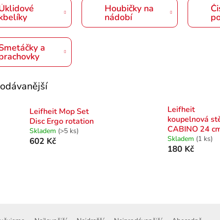
Úklidové
Houbičky na
Či
kbelíky
nádobí
p
Smetáčky a
prachovky
odávanější
Leifheit
Leifheit Mop Set
koupelnová st
Disc Ergo rotation
CABINO 24 c
Skladem
(>5 ks)
Skladem
(1 ks)
602 Kč
180 Kč