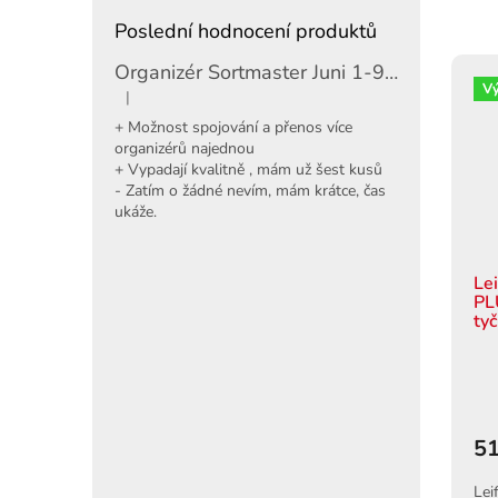
Poslední hodnocení produktů
Organizér Sortmaster Juni 1-97-483
V
|
Hodnocení produktu je 5 z 5 hvězdiček.
+ Možnost spojování a přenos více
organizérů najednou
+ Vypadají kvalitně , mám už šest kusů
- Zatím o žádné nevím, mám krátce, čas
ukáže.
Le
PL
tyč
51
Lei