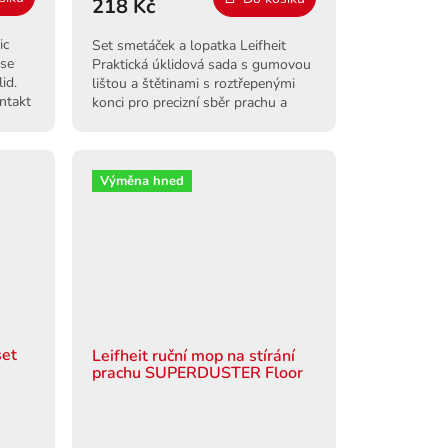
218 Kč
ic
Set smetáček a lopatka Leifheit
 se
Praktická úklidová sada s gumovou
id.
lištou a štětinami s roztřepenými
ntakt
konci pro precizní sběr prachu a
nečistot.
Výměna hned
set
Leifheit ruční mop na stírání
prachu SUPERDUSTER Floor