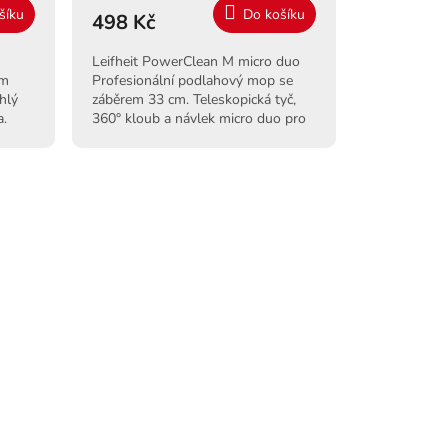
šíku
Do košíku
498 Kč
Leifheit PowerClean M micro duo
ým
Profesionální podlahový mop se
hlý
záběrem 33 cm. Teleskopická tyč,
a.
360° kloub a návlek micro duo pro
ků.
hloubkový úklid.