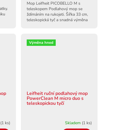
Mop Leifheit PICOBELLO M s
atky.
teleskopem Podlahový mop se
iku
ždímáním na rukojeti. Šířka 33 cm,
i
teleskopická tyč a snadná výměna
návleků na suchý zip.
Výměna hned
mop
Leifheit ruční podlahový mop
PowerClean M micro duo s
teleskopickou tyčí
m
(1 ks)
Skladem
(1 ks)