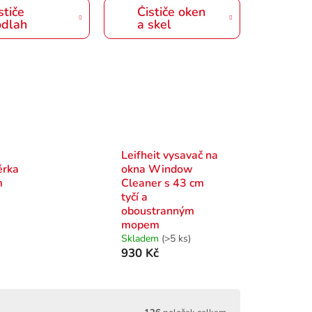
stiče
Čističe oken
odlah
a skel
Leifheit vysavač na
ěrka
okna Window
m
Cleaner s 43 cm
tyčí a
oboustranným
mopem
Skladem
(>5 ks)
930 Kč