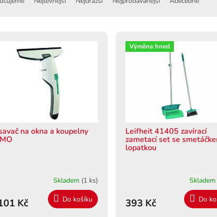
učujeme
Nejlevnější
Nejdražší
Nejprodávanější
Abecedně
Výměna hned
savač na okna a koupelny
Leifheit 41405 zavírací
EMO
zametací set se smetáčk
lopatkou
Skladem
(1 ks)
Sklade
Do košíku
Do ko
101 Kč
393 Kč