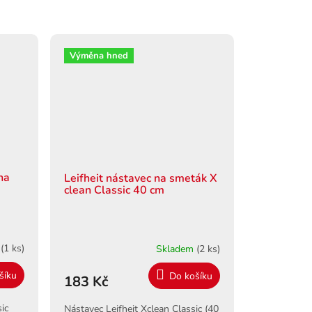
Výměna hned
na
Leifheit nástavec na smeták X
clean Classic 40 cm
m
(1 ks)
Skladem
(2 ks)
šíku
Do košíku
183 Kč
ic
Nástavec Leifheit Xclean Classic (40