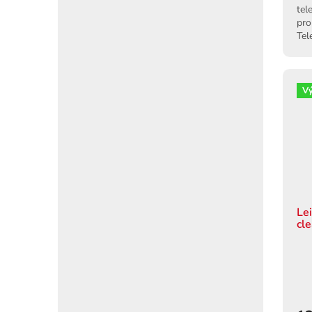
tel
pro
Tel
záb
V
Le
cl