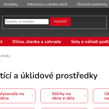
Kontakty
Reklamace a výměna zboží
Obchodní podmínky
HLEDAT
t
Dílna, stavba a zahrada
Sety a nářadí podl
ostředky
tící a úklidové prostředky
Vysavače na
Stěrky na
Úk
okna
okna a skla
s