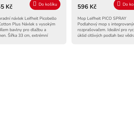
Do košíku
Do ko
5 Kč
596 Kč
radní návlek Leifheit Picobello
Mop Leifheit PICO SPRAY
otton Plus Návlek s vysokým
Podlahový mop s integrovan
ílem bavlny pro dlažbu a
rozprašovačem. Ideální pro ryc
en. Šířka 33 cm, extrémní
úklid citlivých podlah bez vědr
orpce a suchý zip.
Tlakový systém až na 400 stři