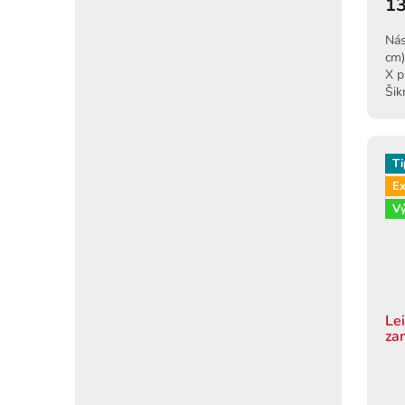
13
Nás
cm)
X p
Šik
sna
Ti
Ex
V
Le
za