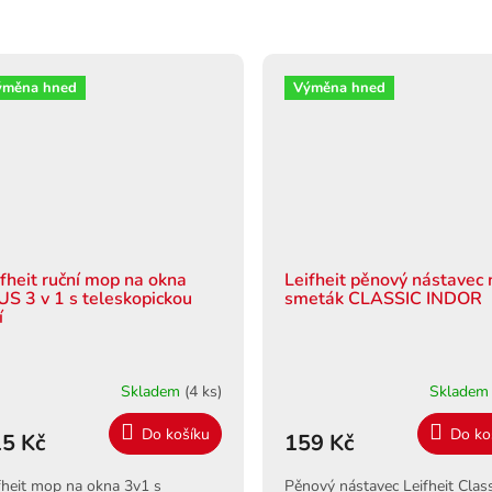
ýměna hned
Výměna hned
ifheit ruční mop na okna
Leifheit pěnový nástavec 
US 3 v 1 s teleskopickou
smeták CLASSIC INDOR
í
Skladem
(4 ks)
Sklade
Do košíku
Do ko
5 Kč
159 Kč
fheit mop na okna 3v1 s
Pěnový nástavec Leifheit Class