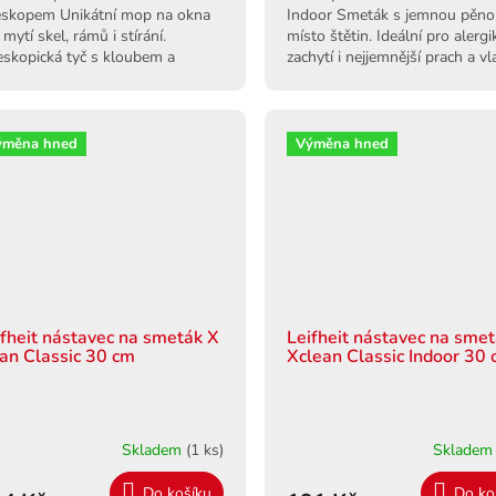
eskopem Unikátní mop na okna
Indoor Smeták s jemnou pěn
 mytí skel, rámů i stírání.
místo štětin. Ideální pro alergi
eskopická tyč s kloubem a
zachytí i nejjemnější prach a vl
ěrem 32 cm.
bez víření.
ýměna hned
Výměna hned
ifheit nástavec na smeták X
Leifheit nástavec na sme
ean Classic 30 cm
Xclean Classic Indoor 30
Skladem
(1 ks)
Sklade
Do košíku
Do ko