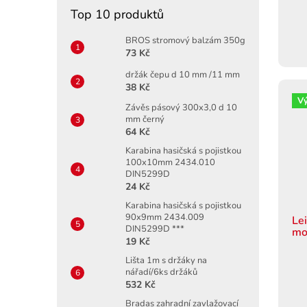
Top 10 produktů
BROS stromový balzám 350g
73 Kč
držák čepu d 10 mm /11 mm
38 Kč
V
Závěs pásový 300x3,0 d 10
mm černý
64 Kč
Karabina hasičská s pojistkou
100x10mm 2434.010
DIN5299D
24 Kč
Karabina hasičská s pojistkou
90x9mm 2434.009
Le
DIN5299D ***
mo
19 Kč
Lišta 1m s držáky na
nářadí/6ks držáků
532 Kč
Bradas zahradní zavlažovací