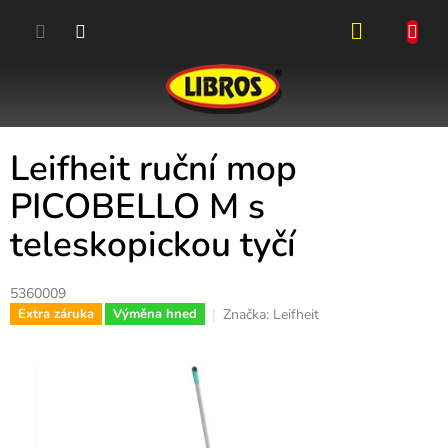
Přejít
na
obsah
NÁKUPN
KOŠÍK
Leifheit ruční mop
PICOBELLO M s
teleskopickou tyčí
5360009
Značka:
Leifheit
Extra záruka
Výměna hned