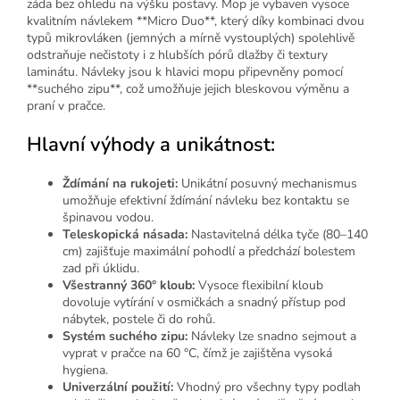
záda bez ohledu na výšku postavy. Mop je vybaven vysoce
kvalitním návlekem **Micro Duo**, který díky kombinaci dvou
typů mikrovláken (jemných a mírně vystouplých) spolehlivě
odstraňuje nečistoty i z hlubších pórů dlažby či textury
laminátu. Návleky jsou k hlavici mopu připevněny pomocí
**suchého zipu**, což umožňuje jejich bleskovou výměnu a
praní v pračce.
Hlavní výhody a unikátnost:
Ždímání na rukojeti:
Unikátní posuvný mechanismus
umožňuje efektivní ždímání návleku bez kontaktu se
špinavou vodou.
Teleskopická násada:
Nastavitelná délka tyče (80–140
cm) zajišťuje maximální pohodlí a předchází bolestem
zad při úklidu.
Všestranný 360° kloub:
Vysoce flexibilní kloub
dovoluje vytírání v osmičkách a snadný přístup pod
nábytek, postele či do rohů.
Systém suchého zipu:
Návleky lze snadno sejmout a
vyprat v pračce na 60 °C, čímž je zajištěna vysoká
hygiena.
Univerzální použití:
Vhodný pro všechny typy podlah