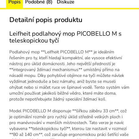
Popis
Podobné (8)
Diskuze
Detailní popis produktu
Leifheit podlahový mop PICOBELLO M s
teleskopickou tyčí
Podlahový mop **Leifheit PICOBELLO M** je ideálním
řešením pro ty, kteří hledají kompaktní, ale vysoce efektivní
nástroj pro úklid domácnosti. Jeho největší předností je
**integrovaný ždímací mechanismus** umístěný přímo na
násadě mopu. Díky pohyblivé objímce na tyči můžete návlek
vyždímat jednoduše a bez námahy, aniž byste se museli
ohýbat nebo si máčet ruce ve špinavé vodě. Tento systém vám
umožní používat jakékoli běžné vědro, které máte doma,
protože nepotřebujete žádný speciální ždímací koš.
Model PICOBELLO M disponuje **šířkou záběru 33 cm**, což
je optimální rozměr pro rychlý úklid středně velkých ploch i
pro manévrování v menších místnostech. Tato verze je navíc
vybavena **teleskopickou tyčí**, kterou lze nastavit v rozmezí
**80 až 140 cm**, což zaručuje ergonomickou práci šetřící vaše