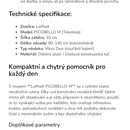
od dlažby a vinylu až po laminátové a dřevěné povrchy.
Technické specifikace:
Značka:
Leifheit
Model:
PICOBELLO M (Teleskop)
Šířka záběru:
33 cm
Délka násady:
80–140 cm (nastavitelná)
Typ návleku:
Micro Duo (součástí balení)
Materiál:
Odolný plast / Ocelová teleskopická tyč
Kompaktní a chytrý pomocník pro
každý den
S mopem **Leifheit PICOBELLO M** se z vytírání stane
nenáročná rutina. Díky své konstrukci nezabírá téměř žádné
místo při skladování a je vždy připraven k okamžitému použití.
Je to vynikající volba pro každého, kdo oceňuje německou
kvalitu, jednoduchost ovládání a chce mít podlahy dokonale
čisté s minimálním úsilím a bez zbytečného ohýbání.
Doplňkové parametry