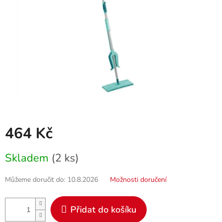
464 Kč
Měrná
Skladem
(2 ks)
cena:
Můžeme doručit do:
10.8.2026
Možnosti doručení
Přidat do košíku