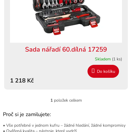
o
d
u
k
t
ů
Sada nářadí 60.dílná 17259
Skladem
(1 ks)
Do košíku
1 218 Kč
1
položek celkem
O
v
l
Proč si je zamilujete:
á
d
• Vše potřebné v jednom kufru – žádné hledání, žádné kompromisy
a
• Ověřená kvalita – nástroje, které vydrží