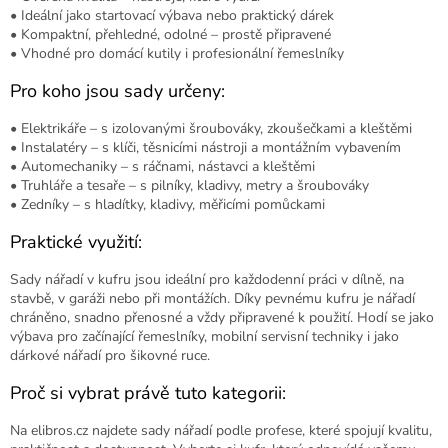
c
• Ideální jako startovací výbava nebo praktický dárek
í
• Kompaktní, přehledné, odolné – prostě připravené
p
• Vhodné pro domácí kutily i profesionální řemeslníky
r
v
Pro koho jsou sady určeny:
k
y
• Elektrikáře – s izolovanými šroubováky, zkoušečkami a kleštěmi
v
• Instalatéry – s klíči, těsnicími nástroji a montážním vybavením
ý
• Automechaniky – s ráčnami, nástavci a kleštěmi
p
• Truhláře a tesaře – s pilníky, kladivy, metry a šroubováky
i
• Zedníky – s hladítky, kladivy, měřicími pomůckami
s
Praktické využití:
u
Sady nářadí v kufru jsou ideální pro každodenní práci v dílně, na
stavbě, v garáži nebo při montážích. Díky pevnému kufru je nářadí
chráněno, snadno přenosné a vždy připravené k použití. Hodí se jako
výbava pro začínající řemeslníky, mobilní servisní techniky i jako
dárkové nářadí pro šikovné ruce.
Proč si vybrat právě tuto kategorii:
Na elibros.cz najdete sady nářadí podle profese, které spojují kvalitu,