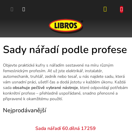
Přejít
na
obsah
NÁKUPN
KOŠÍK
Sady nářadí podle profese
Objevte praktické kufry s nářadím sestavené na míru různým
řemeslnickým profesím. Ať už jste elektrikář, instalatér,
automechanik, truhlář, zedník nebo tesař, u nás najdete sadu, která
vám usnadní práci, ušetří čas a dodá jistotu v každém úkonu. Každá
sada
obsahuje pečlivě vybrané nástroje
, které odpovídají potřebám
konkrétní profese – přehledně uspořádané, snadno přenosné a
připravené k okamžitému použití.
Nejprodávanější
Sada nářadí 60.dílná 17259