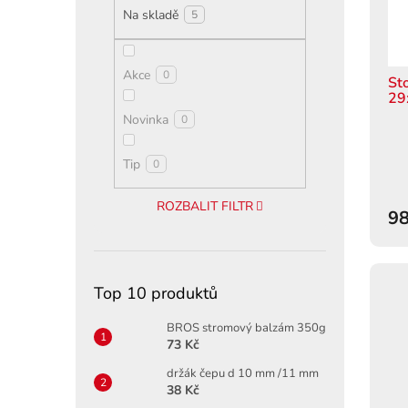
p
u
Na skladě
5
r
k
o
t
d
ů
Akce
0
u
Sto
29
k
Novinka
0
t
ů
Tip
0
ROZBALIT FILTR
98
Top 10 produktů
BROS stromový balzám 350g
73 Kč
držák čepu d 10 mm /11 mm
38 Kč