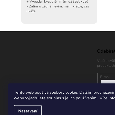
+ Vypadají kvalitně , mám už šest kusů
- Zatím o žádné nevím, mám krátce, čas
ukáže.
Z
á
p
a
Odebírat
t
Vložte svů
í
produktech
E-mail
Vložením
Tento web používá soubory cookie. Dalším procházení
údajů
webu vyjadřujete souhlas s jejich používáním.. Více in
PŘIHL
Nastavení