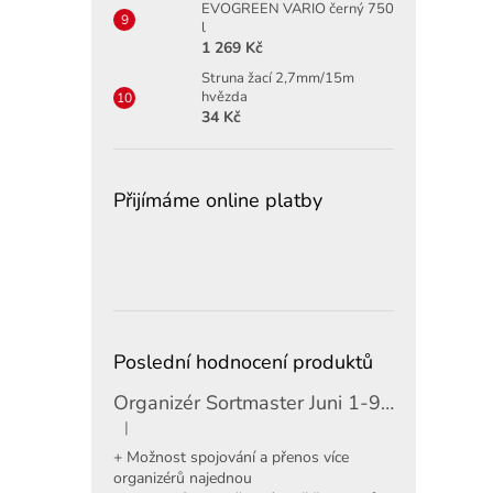
EVOGREEN VARIO černý 750
l
1 269 Kč
Struna žací 2,7mm/15m
hvězda
34 Kč
Přijímáme online platby
Poslední hodnocení produktů
Organizér Sortmaster Juni 1-97-483
|
Hodnocení produktu je 5 z 5 hvězdiček.
+ Možnost spojování a přenos více
organizérů najednou