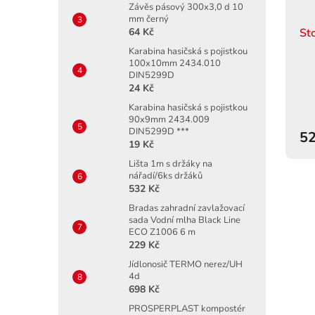
Závěs pásový 300x3,0 d 10
mm černý
St
64 Kč
Karabina hasičská s pojistkou
100x10mm 2434.010
DIN5299D
24 Kč
Karabina hasičská s pojistkou
90x9mm 2434.009
DIN5299D ***
52
19 Kč
Lišta 1m s držáky na
nářadí/6ks držáků
532 Kč
Bradas zahradní zavlažovací
sada Vodní mlha Black Line
ECO Z1006 6 m
229 Kč
Jídlonosič TERMO nerez/UH
4d
698 Kč
PROSPERPLAST kompostér