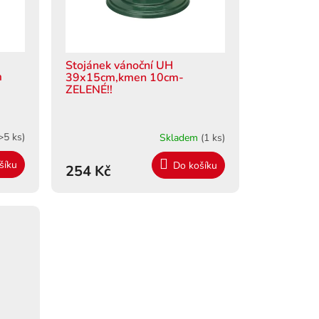
Stojánek vánoční UH
m
39x15cm,kmen 10cm-
ZELENÉ!!
>5 ks)
Skladem
(1 ks)
šíku
Do košíku
254 Kč