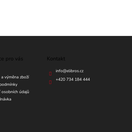
ce pro vás
Kontakt
info
@
elibros.cz
 a výměna zboží
+420 734 184 444
podmínky
 osobních údajů
dnávka