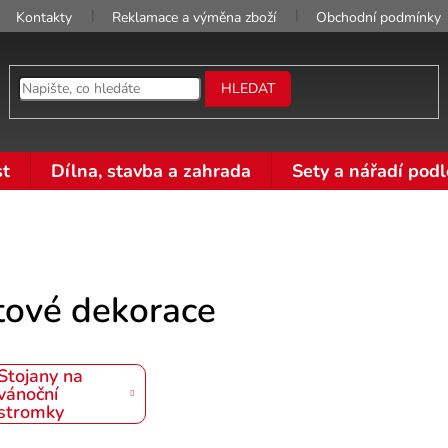
Kontakty
Reklamace a výměna zboží
Obchodní podmínky
HLEDAT
t
Dílna, stavba a zahrada
Sety a nářadí podl
tové dekorace
Stojany na
vánoční
stromky