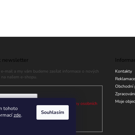
 newsletter
Informa
j e-mail a my vám budeme zasílat informace o nových
Kontakty
 na našem e-shopu.
Reklamace
Obchodní 
Zpracování
Moje obje
 e-mailu souhlasíte s
podmínkami ochrany osobních
m tohoto
Souhlasím
formací
zde
.
ÁSIT SE