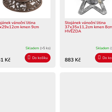
jánek vánoční litina
Stojánek vánoční litina
x29x12cm kmen 9cm
37x35x11,2cm kmen 8c
HVĚZDA
Skladem
(>5 ks)
Skladem
(
Do košíku
Do ko
1 Kč
883 Kč