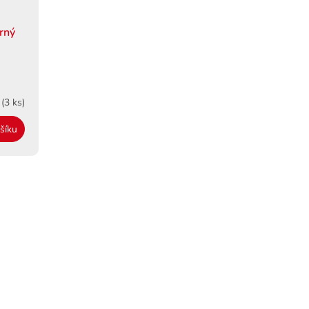
brný
m
(3 ks)
šíku