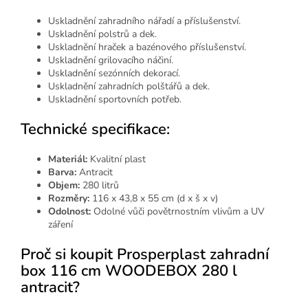
Uskladnění zahradního nářadí a příslušenství.
Uskladnění polstrů a dek.
Uskladnění hraček a bazénového příslušenství.
Uskladnění grilovacího náčiní.
Uskladnění sezónních dekorací.
Uskladnění zahradních polštářů a dek.
Uskladnění sportovních potřeb.
Technické specifikace:
Materiál:
Kvalitní plast
Barva:
Antracit
Objem:
280 litrů
Rozměry:
116 x 43,8 x 55 cm (d x š x v)
Odolnost:
Odolné vůči povětrnostním vlivům a UV
záření
Proč si koupit Prosperplast zahradní
box 116 cm WOODEBOX 280 l
antracit?