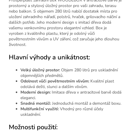
Prosperplast zahradní box WOODEBOX v antracitové barvě je
prostorný a stylový úložný prostor pro vaši zahradu, terasu
nebo balkon. S objemem 280 litrů nabízí dostatek místa pro
uložení zahradního nářadí, polstrů, hraček, grilovacího náčiní a
dalších potřeb. Jeho moderní design s imitací dřeva dodá
vašemu venkovnímu prostoru elegantní vzhled. Box je
vyroben z kvalitního plastu, který je odolný vůči
povětrnostním vlivům a UV záření, což zaručuje jeho dlouhou
životnost.
Hlavní výhody a unikátnost:
Velký úložný prostor:
Objem 280 litrů pro uskladnění
objemnějších předmětů.
Odolnost vůči povětrnostním vlivům:
Kvalitní plast
odolává dešti, slunci a dalším vlivům.
Moderní design:
Imitace dřeva v antracitové barvě dodá
eleganci.
Snadná montáž:
Jednoduchá montáž a demontáž boxu.
Multifunkční využití:
Vhodný pro různé účely
uskladnění.
Možnosti použití: