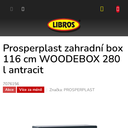
Přejít
na
obsah
NÁKUPN
KOŠÍK
Prosperplast zahradní box
116 cm WOODEBOX 280
l antracit
7076156
Značka:
PROSPERPLAST
Akce
Více za méně