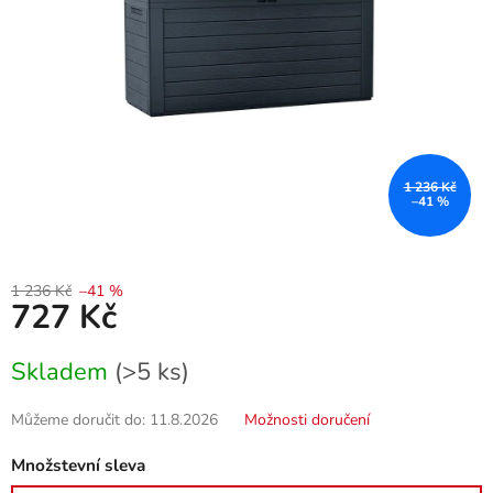
1 236 Kč
–41 %
1 236 Kč
–41 %
727 Kč
Měrná
Skladem
(>5 ks)
cena:
Můžeme doručit do:
11.8.2026
Možnosti doručení
Množstevní sleva