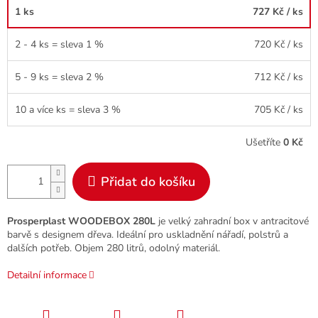
1 ks
727 Kč
/ ks
2 - 4 ks = sleva 1 %
720 Kč
/ ks
5 - 9 ks = sleva 2 %
712 Kč
/ ks
10 a více ks = sleva 3 %
705 Kč
/ ks
Ušetříte
0 Kč
Přidat do košíku
Prosperplast WOODEBOX 280L
je velký zahradní box v antracitové
barvě s designem dřeva. Ideální pro uskladnění nářadí, polstrů a
dalších potřeb. Objem 280 litrů, odolný materiál.
Detailní informace