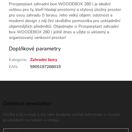
Prosperplast zahradní box WOODEBOX 280 l je ideální
volbou pro ty, kteří hledají prostorný a stylový úložný prostor
pro svou zahradu či terasu. Jeho velký objem, odolnost a
moderní design z něj činí skvělého pomocníka pro uskladnění
objemnějších předmětů. Objednejte si Prosperplast zahradní
box WOODEBOX 280 l ještě dnes a užijte si uklizený a
organizovaný venkovní prostor!
Doplňkové parametry
Kategorie
:
Zahradní boxy
EAN
:
5905197268019
Z
á
p
a
Odebírat newsletter
t
Vložte svůj e-mail a my vám budeme zasílat informace o nových
í
produktech na našem e-shopu.