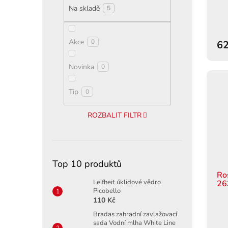
ů
Na skladě
5
Akce
0
62
Novinka
0
Tip
0
ROZBALIT FILTR
Top 10 produktů
Ro
Leifheit úklidové vědro
26
Picobello
110 Kč
Bradas zahradní zavlažovací
sada Vodní mlha White Line