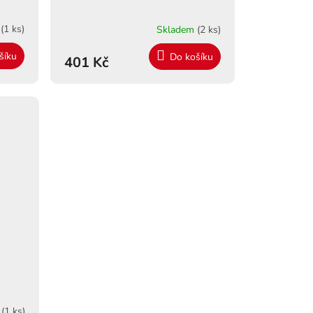
m
(1 ks)
Skladem
(2 ks)
šíku
Do košíku
401 Kč
m
(1 ks)