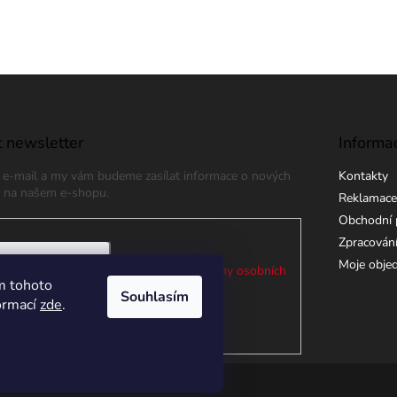
 newsletter
Informa
j e-mail a my vám budeme zasílat informace o nových
Kontakty
 na našem e-shopu.
Reklamace
Obchodní 
Zpracování
Moje obje
 e-mailu souhlasíte s
podmínkami ochrany osobních
m tohoto
Souhlasím
formací
zde
.
ÁSIT SE