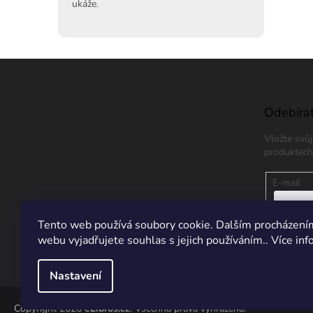
ukáže.
Z
á
p
a
Odebírat
t
Vložte svů
í
produktech
E-mail
Vložením
Tento web používá soubory cookie. Dalším procházení
údajů
webu vyjadřujete souhlas s jejich používáním.. Více in
PŘIHL
Nastavení
Copyright 2026
eLibros.cz
. Všechna práva vyhrazena.