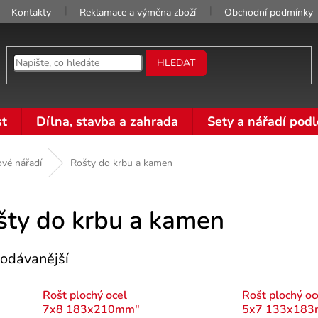
Kontakty
Reklamace a výměna zboží
Obchodní podmínky
HLEDAT
t
Dílna, stavba a zahrada
Sety a nářadí podl
vé nářadí
Rošty do krbu a kamen
šty do krbu a kamen
odávanější
Rošt plochý ocel
Rošt plochý oc
7x8 183x210mm"
5x7 133x18