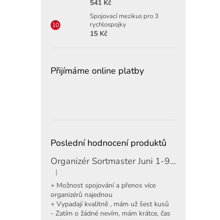
541 Kč
Spojovací mezikus pro 3
rychlospojky
15 Kč
Přijímáme online platby
Poslední hodnocení produktů
Organizér Sortmaster Juni 1-97-483
|
Hodnocení produktu je 5 z 5 hvězdiček.
+ Možnost spojování a přenos více
organizérů najednou
+ Vypadají kvalitně , mám už šest kusů
- Zatím o žádné nevím, mám krátce, čas