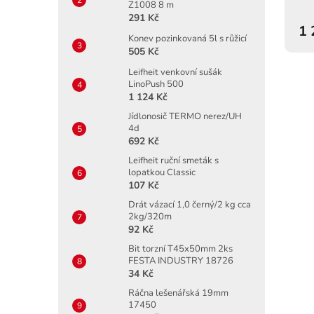
Z1008 8 m
291 Kč
1 
Konev pozinkovaná 5l s růžicí
505 Kč
Leifheit venkovní sušák
LinoPush 500
1 124 Kč
Jídlonosič TERMO nerez/UH
4d
692 Kč
Leifheit ruční smeták s
lopatkou Classic
107 Kč
Drát vázací 1,0 černý/2 kg cca
2kg/320m
92 Kč
Bit torzní T45x50mm 2ks
FESTA INDUSTRY 18726
34 Kč
Ráčna lešenářská 19mm
17450