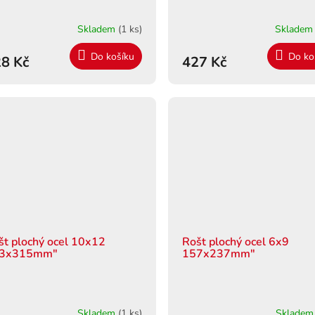
Skladem
(1 ks)
Sklade
Do košíku
Do ko
8 Kč
427 Kč
št plochý ocel 10x12
Rošt plochý ocel 6x9
3x315mm"
157x237mm"
Skladem
(1 ks)
Sklade