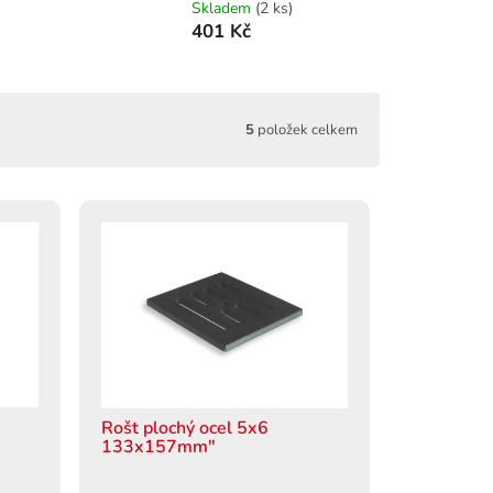
Skladem
(2 ks)
401 Kč
5
položek celkem
Rošt plochý ocel 5x6
133x157mm"