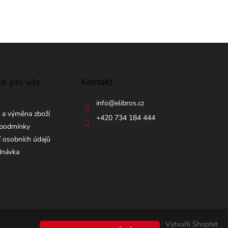
ce pro vás
Kontakt
info
@
elibros.cz
 a výměna zboží
+420 734 184 444
podmínky
 osobních údajů
dnávka
Vytvořil Shoptet