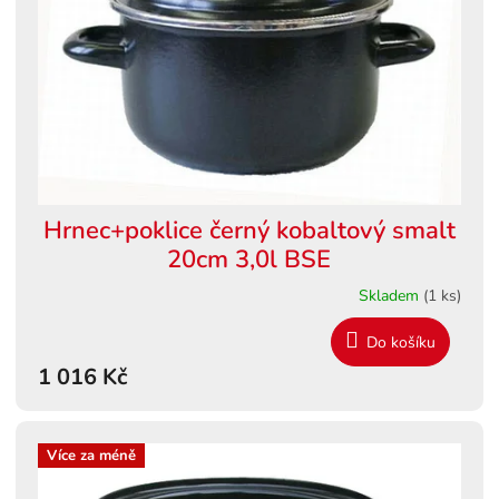
r
o
d
u
k
t
ů
Hrnec+poklice černý kobaltový smalt
20cm 3,0l BSE
Skladem
(1 ks)
Do košíku
1 016 Kč
Více za méně