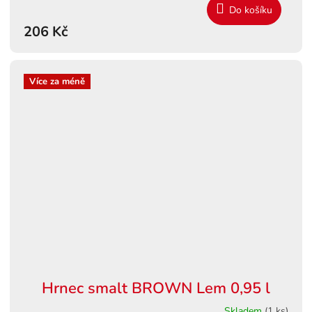
Do košíku
206 Kč
Více za méně
Hrnec smalt BROWN Lem 0,95 l
Skladem
(1 ks)