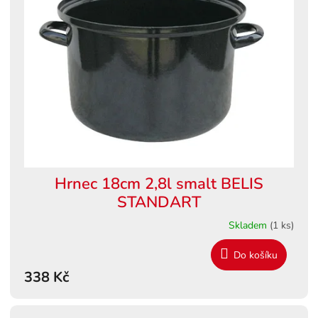
Hrnec 18cm 2,8l smalt BELIS
STANDART
Skladem
(1 ks)
Do košíku
338 Kč