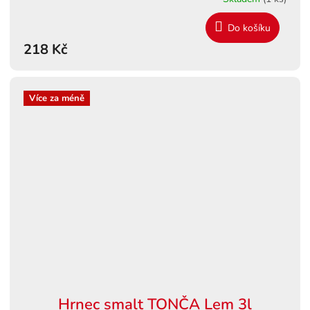
Do košíku
218 Kč
Více za méně
Hrnec smalt TONČA Lem 3l