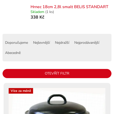
Hrnec 18cm 2,8l smalt BELIS STANDART
Skladem
(1 ks)
338 Kč
Ř
a
Doporučujeme
Nejlevnější
Nejdražší
Nejprodávanější
z
e
Abecedně
n
í
p
OTEVŘÍT FILTR
r
o
V
d
ý
Více za méně
u
p
k
i
t
s
ů
p