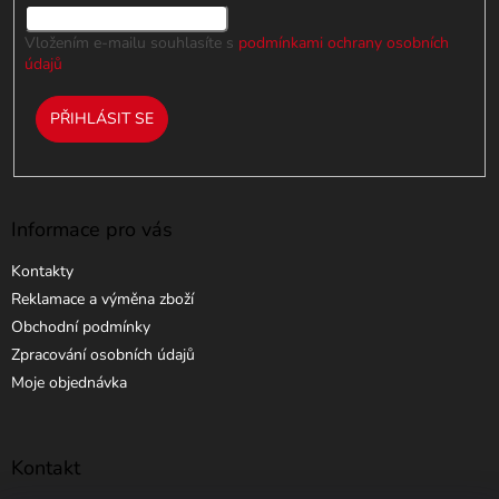
p
i
Vložením e-mailu souhlasíte s
podmínkami ochrany osobních
s
údajů
u
PŘIHLÁSIT SE
Informace pro vás
Kontakty
Reklamace a výměna zboží
Obchodní podmínky
Zpracování osobních údajů
Moje objednávka
Kontakt