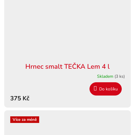
Hrnec smalt TEČKA Lem 4 l
Skladem
(3 ks)
Do košíku
375 Kč
Více za méně