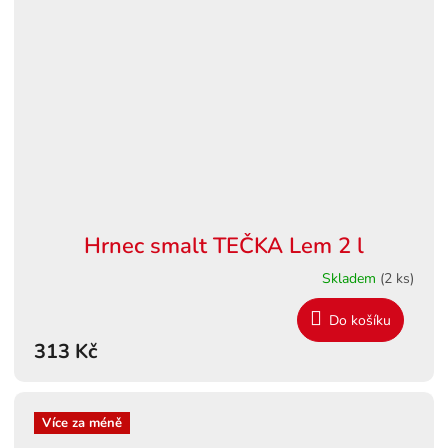
Hrnec smalt TEČKA Lem 2 l
Skladem
(2 ks)
Do košíku
313 Kč
Více za méně