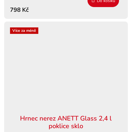
Do košíku
798 Kč
Více za méně
Hrnec nerez ANETT Glass 2,4 l
poklice sklo