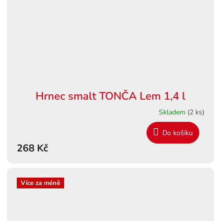
Hrnec smalt TONČA Lem 1,4 l
Skladem
(2 ks)
Do košíku
268 Kč
Více za méně