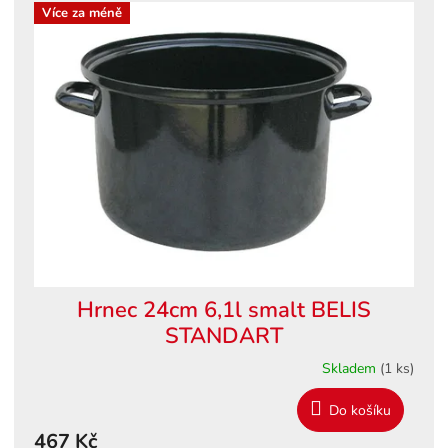
Více za méně
Hrnec 24cm 6,1l smalt BELIS
STANDART
Skladem
(1 ks)
Do košíku
467 Kč