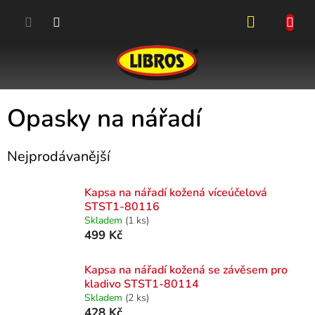
Přejít
na
obsah
NÁKUPN
KOŠÍK
Opasky na nářadí
Nejprodávanější
Kapsa na nářadí kožená víceúčelová
STST1-80116
Skladem
(1 ks)
499 Kč
Kapsa na nářadí kožená se závěsem pro
kladivo STST1-80114
Skladem
(2 ks)
428 Kč