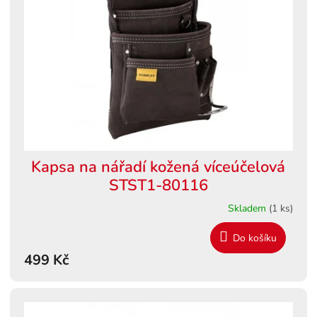
s
ů
p
r
o
d
u
k
t
ů
Kapsa na nářadí kožená víceúčelová
STST1-80116
Skladem
(1 ks)
Do košíku
499 Kč