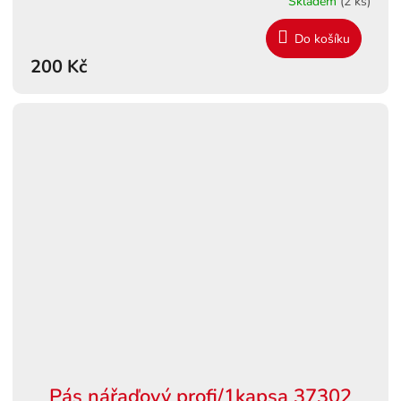
Skladem
(2 ks)
Do košíku
200 Kč
Pás nářaďový profi/1kapsa 37302