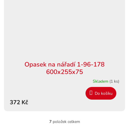
Opasek na nářadí 1-96-178
600x255x75
Skladem
(1 ks)
Do košíku
372 Kč
7
položek celkem
O