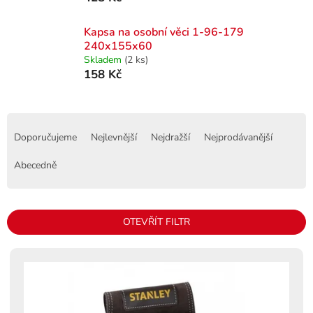
Kapsa na osobní věci 1-96-179
240x155x60
Skladem
(2 ks)
158 Kč
Ř
a
Doporučujeme
Nejlevnější
Nejdražší
Nejprodávanější
z
e
Abecedně
n
í
p
OTEVŘÍT FILTR
r
o
V
d
ý
u
p
k
i
t