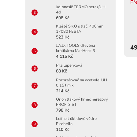
Př
Jídlonosič TERMO nerez/UH
4d
698 Kč
Kleště SIKO s tlač. 400mm
17080 FESTA
523 Kč
J.A.D. TOOLS dřevěná
49
králíkárna MacHook 3
4 115 Kč
Pila lupenková
88 Kč
Rozprašovač na ocet/olej UH
0,15 l mix
214 Kč
Orion tlakový hrnec nerezový
PROFI 3,5 l
798 Kč
Leifheit úklidové vědro
Picobello
110 Kč