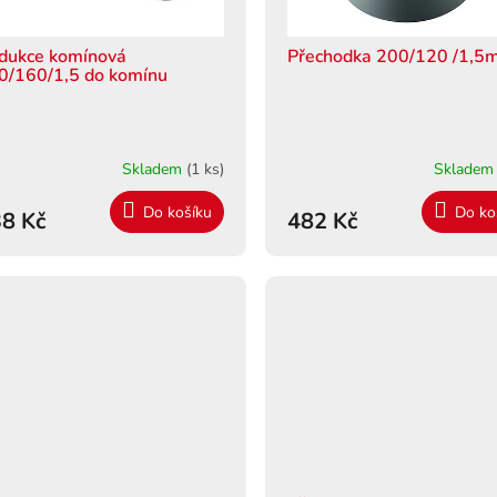
dukce komínová
Přechodka 200/120 /1,
0/160/1,5 do komínu
Skladem
(1 ks)
Sklade
Do košíku
Do ko
8 Kč
482 Kč