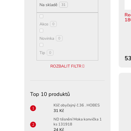
o
Na skladě
t
31
d
ů
u
Re
18
k
Akce
0
t
ů
Novinka
0
Tip
0
53
ROZBALIT FILTR
Top 10 produktů
Klíč obyčejný č.36 . HOBES
31 Kč
ND těsnění Moka konvička 1
ks 131918
24 Kč