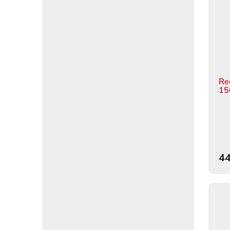
Re
15
44