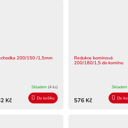
echodka 200/150 /1,5mm
Redukce komínová
200/180/1,5 do komínu
Skladem
(4 ks)
Sklade
Do košíku
Do ko
2 Kč
576 Kč