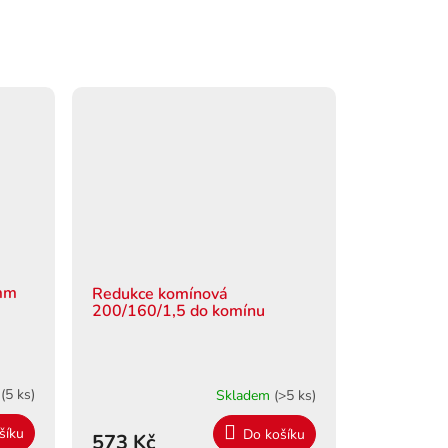
5mm
Redukce komínová
200/160/1,5 do komínu
m
(5 ks)
Skladem
(>5 ks)
šíku
Do košíku
573 Kč