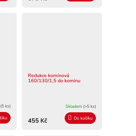
Redukce komínová
160/130/1,5 do komínu
m
(5 ks)
Skladem
(>5 ks)
šíku
Do košíku
455 Kč