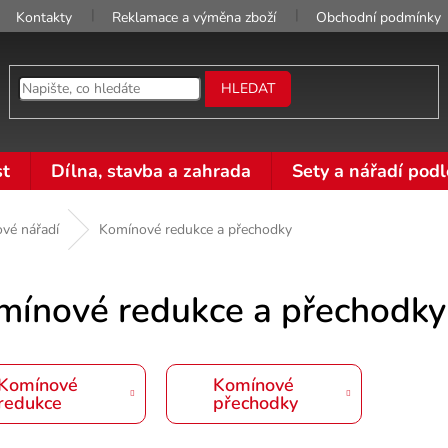
Kontakty
Reklamace a výměna zboží
Obchodní podmínky
HLEDAT
t
Dílna, stavba a zahrada
Sety a nářadí podl
vé nářadí
Komínové redukce a přechodky
mínové redukce a přechodky
Komínové
Komínové
redukce
přechodky