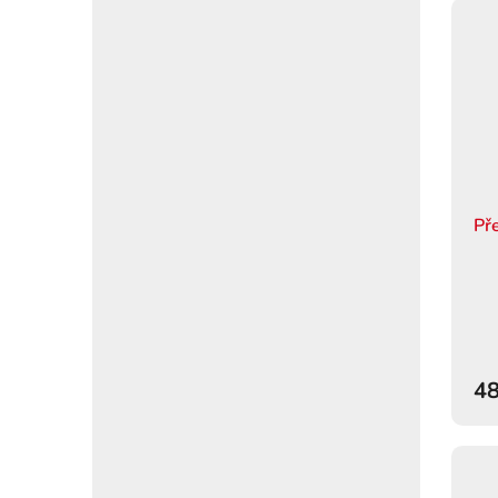
Př
48