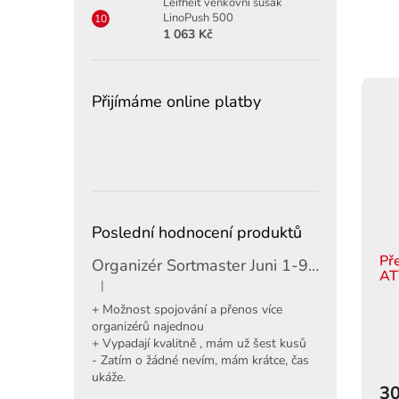
Leifheit venkovní sušák
LinoPush 500
1 063 Kč
Přijímáme online platby
Poslední hodnocení produktů
Př
Organizér Sortmaster Juni 1-97-483
ATY
|
Hodnocení produktu je 5 z 5 hvězdiček.
+ Možnost spojování a přenos více
organizérů najednou
+ Vypadají kvalitně , mám už šest kusů
- Zatím o žádné nevím, mám krátce, čas
ukáže.
30