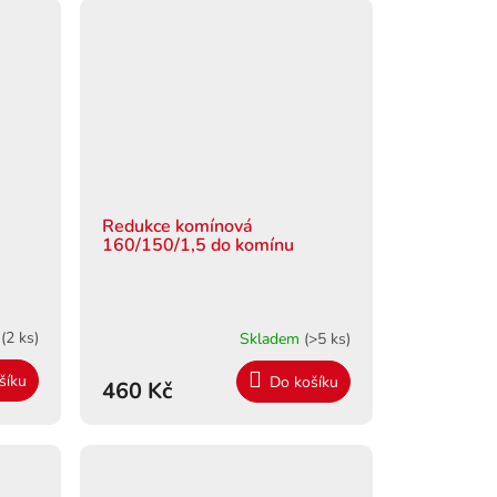
Redukce komínová
160/150/1,5 do komínu
m
(2 ks)
Skladem
(>5 ks)
šíku
Do košíku
460 Kč