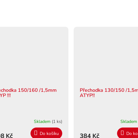
echodka 150/160 /1,5mm
Přechodka 130/150 /1,
P !!!
ATYP!!
Skladem
(1 ks)
Sklade
Do košíku
Do ko
8 Kč
384 Kč