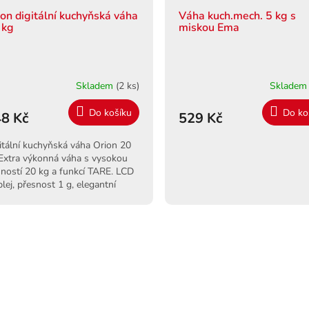
ion digitální kuchyňská váha
Váha kuch.mech. 5 kg s
 kg
miskou Ema
Skladem
(2 ks)
Sklade
Do košíku
Do ko
8 Kč
529 Kč
itální kuchyňská váha Orion 20
Extra výkonná váha s vysokou
ností 20 kg a funkcí TARE. LCD
plej, přesnost 1 g, elegantní
né provedení.