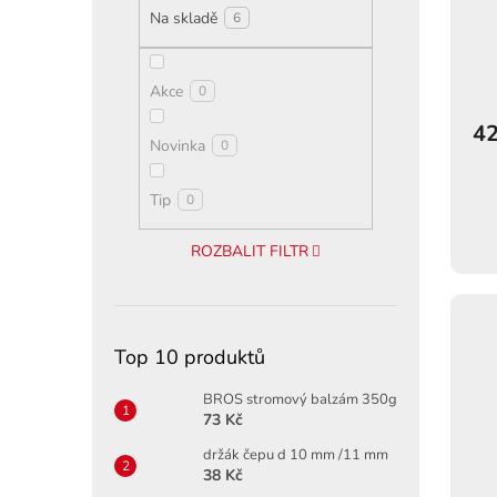
t
Na skladě
6
ů
Akce
0
42
Novinka
0
Tip
0
ROZBALIT FILTR
Top 10 produktů
BROS stromový balzám 350g
73 Kč
držák čepu d 10 mm /11 mm
38 Kč