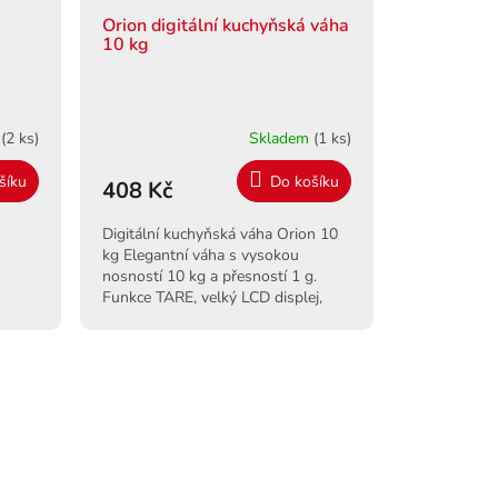
Orion digitální kuchyňská váha
10 kg
m
(2 ks)
Skladem
(1 ks)
šíku
Do košíku
408 Kč
Digitální kuchyňská váha Orion 10
kg Elegantní váha s vysokou
nosností 10 kg a přesností 1 g.
Funkce TARE, velký LCD displej,
moderní design pro každou kuchyni.