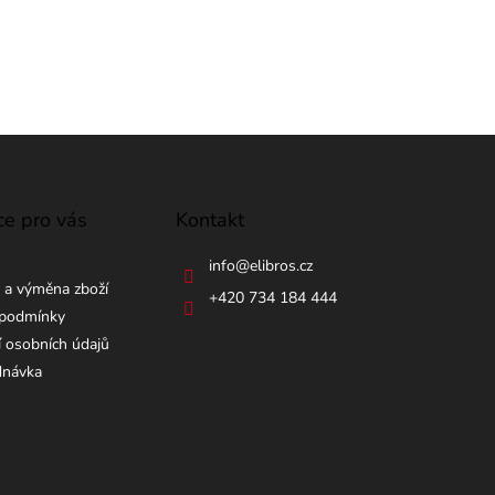
ce pro vás
Kontakt
info
@
elibros.cz
 a výměna zboží
+420 734 184 444
podmínky
 osobních údajů
dnávka