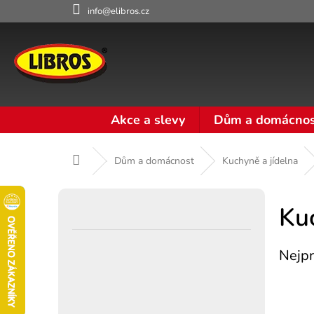
Přejít
info@elibros.cz
na
obsah
Akce a slevy
Dům a domácnos
Domů
Dům a domácnost
Kuchyně a jídelna
P
o
Ku
s
t
Nejpr
r
a
n
n