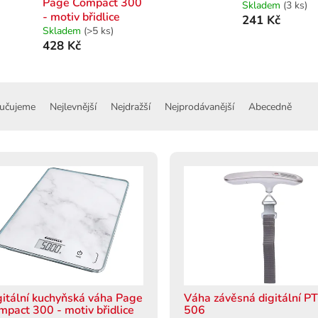
Page Compact 300
Skladem
(3 ks)
- motiv břidlice
241 Kč
Skladem
(>5 ks)
428 Kč
učujeme
Nejlevnější
Nejdražší
Nejprodávanější
Abecedně
gitální kuchyňská váha Page
Váha závěsná digitální PT
mpact 300 - motiv břidlice
506