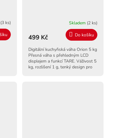
m
(3 ks)
Skladem
(2 ks)
šíku
Do košíku
499 Kč
Digitální kuchyňská váha Orion 5 kg
Přesná váha s přehledným LCD
displejem a funkcí TARE. Váživost 5
kg, rozlišení 1 g, tenký design pro
snadné uložení.