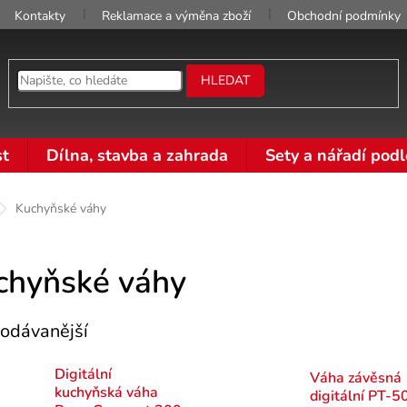
Kontakty
Reklamace a výměna zboží
Obchodní podmínky
HLEDAT
t
Dílna, stavba a zahrada
Sety a nářadí podl
Kuchyňské váhy
chyňské váhy
odávanější
Digitální
Váha závěsná
kuchyňská váha
digitální PT-5