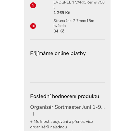
EVOGREEN VARIO černý 750
l
1 269 Kč
Struna žací 2,7mm/15m
hvězda
34 Kč
Přijímáme online platby
Poslední hodnocení produktů
Organizér Sortmaster Juni 1-97-483
|
Hodnocení produktu je 5 z 5 hvězdiček.
+ Možnost spojování a přenos více
organizérů najednou