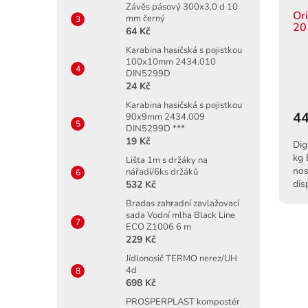
Závěs pásový 300x3,0 d 10
Or
mm černý
20
64 Kč
Karabina hasičská s pojistkou
100x10mm 2434.010
DIN5299D
24 Kč
Karabina hasičská s pojistkou
44
90x9mm 2434.009
DIN5299D ***
19 Kč
Dig
kg 
Lišta 1m s držáky na
nos
nářadí/6ks držáků
dis
532 Kč
čer
Bradas zahradní zavlažovací
sada Vodní mlha Black Line
ECO Z1006 6 m
229 Kč
Jídlonosič TERMO nerez/UH
4d
698 Kč
PROSPERPLAST kompostér