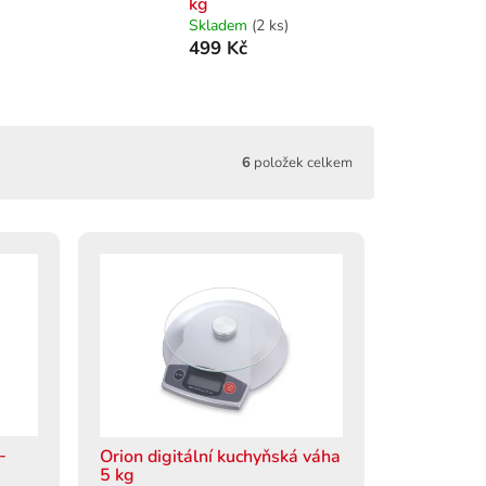
kg
Skladem
(2 ks)
499 Kč
6
položek celkem
-
Orion digitální kuchyňská váha
5 kg