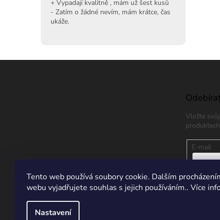
+ Vypadají kvalitně , mám už šest kusů
- Zatím o žádné nevím, mám krátce, čas
ukáže.
Z
á
p
a
Odebírat
t
Vložte svů
í
produktech
E-mail
Vložením
Tento web používá soubory cookie. Dalším procházení
údajů
webu vyjadřujete souhlas s jejich používáním.. Více in
PŘIHL
Nastavení