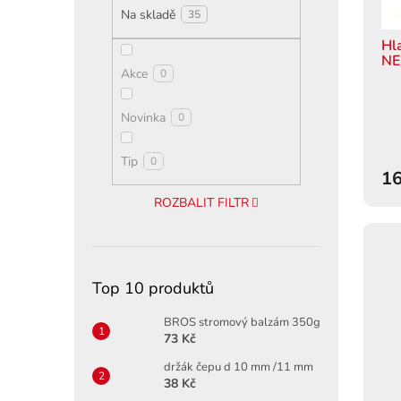
o
Na skladě
t
35
d
ů
u
Hl
NE
k
Akce
0
t
ů
Novinka
0
Tip
0
16
ROZBALIT FILTR
Top 10 produktů
BROS stromový balzám 350g
73 Kč
držák čepu d 10 mm /11 mm
38 Kč