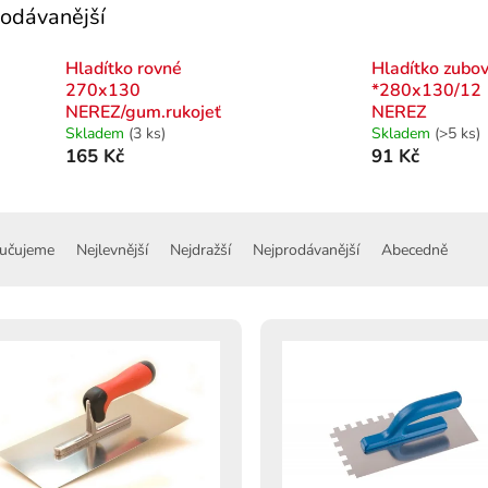
odávanější
Hladítko rovné
Hladítko zubo
270x130
*280x130/12
NEREZ/gum.rukojeť
NEREZ
Skladem
(3 ks)
Skladem
(>5 ks)
165 Kč
91 Kč
učujeme
Nejlevnější
Nejdražší
Nejprodávanější
Abecedně