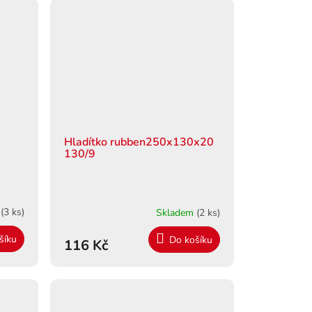
Hladítko rubben250x130x20
130/9
m
(3 ks)
Skladem
(2 ks)
šíku
Do košíku
116 Kč