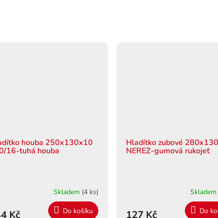
adítko houba 250x130x10
Hladítko zubové 280x13
0/16-tuhá houba
NEREZ-gumová rukojeť
Skladem
(4 ks)
Sklade
Do košíku
Do ko
4 Kč
127 Kč