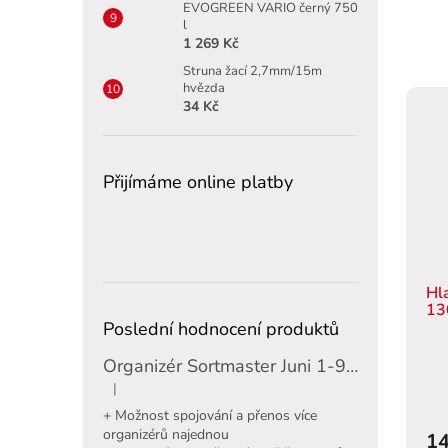
EVOGREEN VARIO černý 750
l
1 269 Kč
Struna žací 2,7mm/15m
hvězda
34 Kč
Přijímáme online platby
Hl
13
Poslední hodnocení produktů
Organizér Sortmaster Juni 1-97-483
|
Hodnocení produktu je 5 z 5 hvězdiček.
+ Možnost spojování a přenos více
organizérů najednou
14