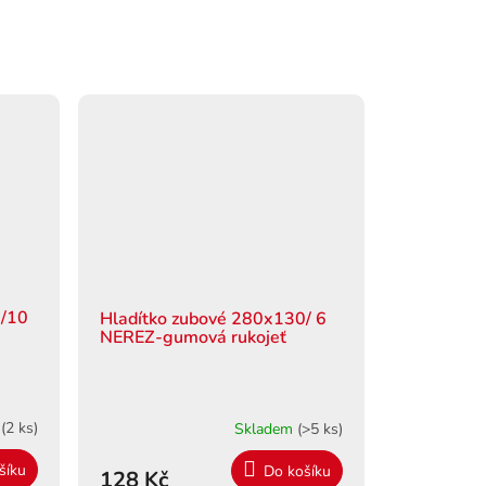
0/10
Hladítko zubové 280x130/ 6
NEREZ-gumová rukojeť
m
(2 ks)
Skladem
(>5 ks)
šíku
Do košíku
128 Kč