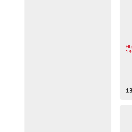
Hl
13
13