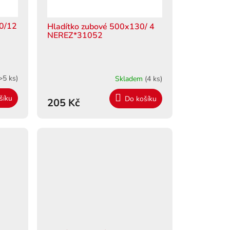
30/12
Hladítko zubové 500x130/ 4
NEREZ*31052
>5 ks)
Skladem
(4 ks)
šíku
Do košíku
205 Kč