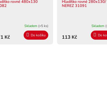
adítko rovné 480x130
Hladítko rovné 280x130/
082
NEREZ 31091
Skladem
(>5 ks)
Skladem
(
Do košíku
Do ko
1 Kč
113 Kč