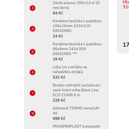
Hl
Závěs pásový 300x3,0 d 10
31
mm černý
64 Kč
Karabina hasičská s pojistkou
100x10mm 2434.010
DIN5299D
24 Kč
17
Karabina hasičská s pojistkou
90x9mm 2434.009
DIN5299D ***
19 Kč
Lišta 1m s držáky na
nářadí/6ks držáků
532 Kč
Bradas zahradní zavlažovací
sada Vodní mlha Black Line
ECO Z1006 6 m
229 Kč
Jídlonosič TERMO nerez/UH
4d
698 Kč
PROSPERPLAST kompostér