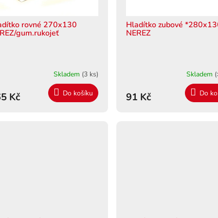
adítko rovné 270x130
Hladítko zubové *280x1
REZ/gum.rukojeť
NEREZ
Skladem
(3 ks)
Skladem
(
Do košíku
Do ko
5 Kč
91 Kč