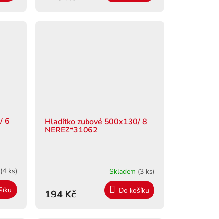
/ 6
Hladítko zubové 500x130/ 8
NEREZ*31062
m
(4 ks)
Skladem
(3 ks)
šíku
Do košíku
194 Kč