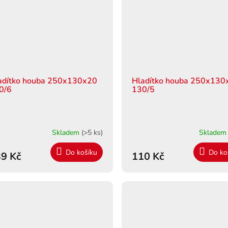
adítko houba 250x130x20
Hladítko houba 250x130
0/6
130/5
Skladem
(>5 ks)
Sklade
Do košíku
Do ko
9 Kč
110 Kč