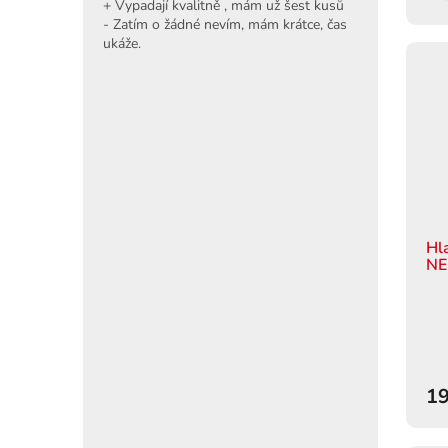
+ Vypadají kvalitně , mám už šest kusů
- Zatím o žádné nevím, mám krátce, čas
ukáže.
Hl
NE
19