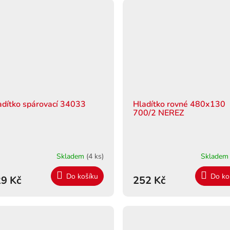
adítko spárovací 34033
Hladítko rovné 480x130
700/2 NEREZ
Skladem
(4 ks)
Sklade
Do košíku
Do ko
9 Kč
252 Kč