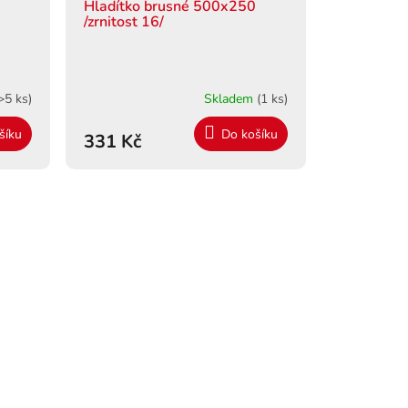
Hladítko brusné 500x250
/zrnitost 16/
>5 ks)
Skladem
(1 ks)
šíku
Do košíku
331 Kč