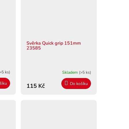
Svěrka Quick grip 151mm
23585
>5 ks)
Skladem
(>5 ks)
šíku
Do košíku
115 Kč