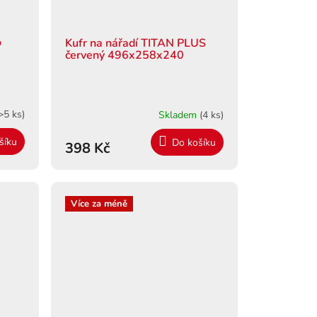
o
Kufr na nářadí TITAN PLUS
červený 496x258x240
>5 ks)
Skladem
(4 ks)
šíku
Do košíku
398 Kč
Více za méně