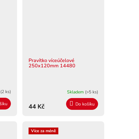
Pravítko víceúčelové
250x120mm 14480
m
(2 ks)
Skladem
(>5 ks)
šíku
Do košíku
44 Kč
Více za méně