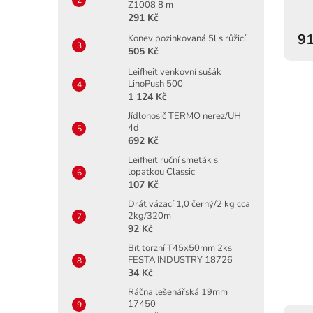
Z1008 8 m
291 Kč
91
Konev pozinkovaná 5l s růžicí
505 Kč
Leifheit venkovní sušák
LinoPush 500
1 124 Kč
Jídlonosič TERMO nerez/UH
4d
692 Kč
Leifheit ruční smeták s
lopatkou Classic
107 Kč
Drát vázací 1,0 černý/2 kg cca
2kg/320m
92 Kč
Bit torzní T45x50mm 2ks
FESTA INDUSTRY 18726
34 Kč
Ráčna lešenářská 19mm
17450