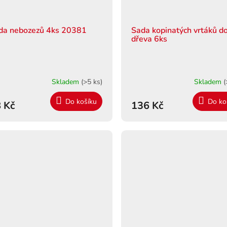
da nebozezů 4ks 20381
Sada kopinatých vrtáků d
dřeva 6ks
Skladem
(>5 ks)
Skladem
(
Do košíku
Do ko
 Kč
136 Kč