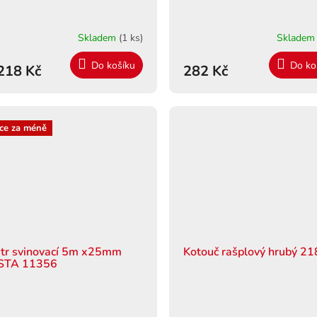
Skladem
(1 ks)
Sklade
Do košíku
Do ko
218 Kč
282 Kč
ce za méně
tr svinovací 5m x25mm
Kotouč rašplový hrubý 2
STA 11356