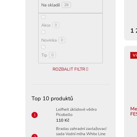
ů
Na skladě
28
Akce
0
1 
Novinka
0
Tip
Ví
0
ROZBALIT FILTR
Top 10 produktů
Me
Leifheit úklidové vědro
FE
Picobello
110 Kč
Bradas zahradní zavlažovací
sada Vodní mlha White Line