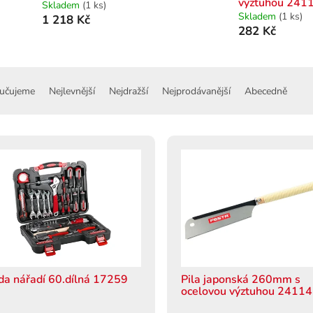
výztuhou 241
Skladem
(1 ks)
Skladem
(1 ks)
1 218 Kč
282 Kč
učujeme
Nejlevnější
Nejdražší
Nejprodávanější
Abecedně
da nářadí 60.dílná 17259
Pila japonská 260mm s
ocelovou výztuhou 24114