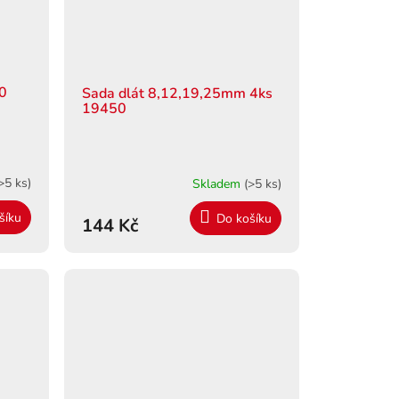
30
Sada dlát 8,12,19,25mm 4ks
19450
>5 ks)
Skladem
(>5 ks)
šíku
Do košíku
144 Kč