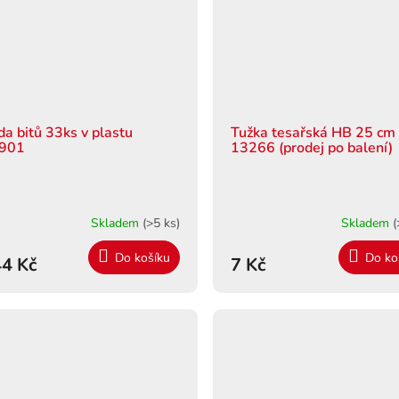
da bitů 33ks v plastu
Tužka tesařská HB 25 cm
901
13266 (prodej po balení)
Skladem
(>5 ks)
Skladem
(
Do košíku
Do ko
4 Kč
7 Kč