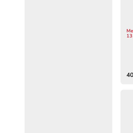
Me
13
40