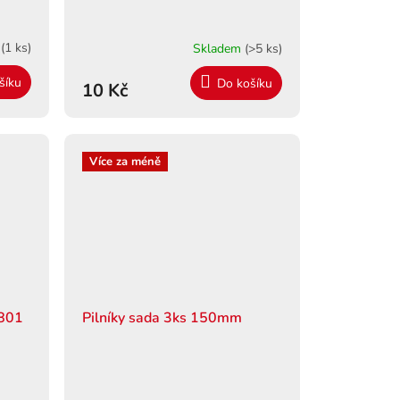
m
(1 ks)
Skladem
(>5 ks)
šíku
Do košíku
10 Kč
Více za méně
1801
Pilníky sada 3ks 150mm