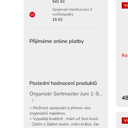
541 Kč
Ví
Spojovací mezikus pro 3
rychlospojky
15 Kč
Přijímáme online platby
Ra
Poslední hodnocení produktů
Organizér Sortmaster Juni 1-97-483
48
|
Hodnocení produktu je 5 z 5 hvězdiček.
+ Možnost spojování a přenos více
organizérů najednou
+ Vypadají kvalitně , mám už šest kusů
Ví
- Zatím o žádné nevím, mám krátce, čas