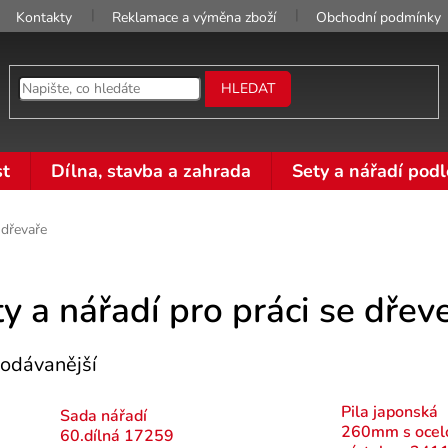
Kontakty
Reklamace a výměna zboží
Obchodní podmínky
HLEDAT
t
Dílna, stavba a zahrada
Sety a nářadí podl
dřevaře
y a nářadí pro práci se dře
odávanější
Pila japonská
Sada nářadí
260mm s ocel
60.dílná 17259