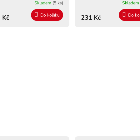
Skladem
(5 ks)
Sklade
Do košíku
Do ko
 Kč
231 Kč