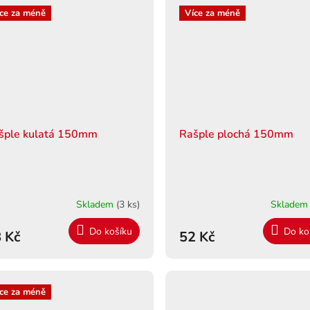
ce za méně
Více za méně
šple kulatá 150mm
Rašple plochá 150mm
Skladem
(3 ks)
Sklade
Do košíku
Do ko
 Kč
52 Kč
ce za méně