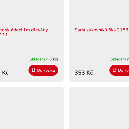
tr skládací 1m dřevěný
Sada sukovníků 5ks 215
111
Skladem
(>5 ks)
Skladem
(
Do košíku
Do ko
 Kč
353 Kč