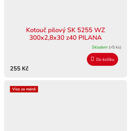
Kotouč pilový SK 5255 WZ
300x2,8x30 z40 PILANA
Skladem
(>5 ks)
Do košíku
255 Kč
Více za méně