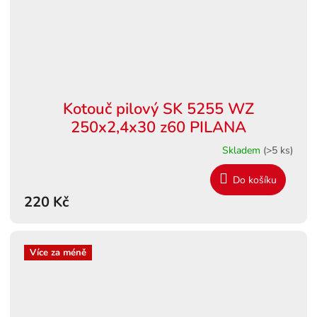
Kotouč pilový SK 5255 WZ
250x2,4x30 z60 PILANA
Skladem
(>5 ks)
Do košíku
220 Kč
Více za méně