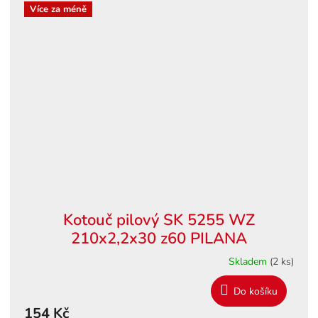
Více za méně
Kotouč pilový SK 5255 WZ
210x2,2x30 z60 PILANA
Skladem
(2 ks)
Do košíku
154 Kč