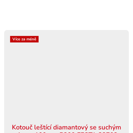
Více za méně
Kotouč leštící diamantový se suchým