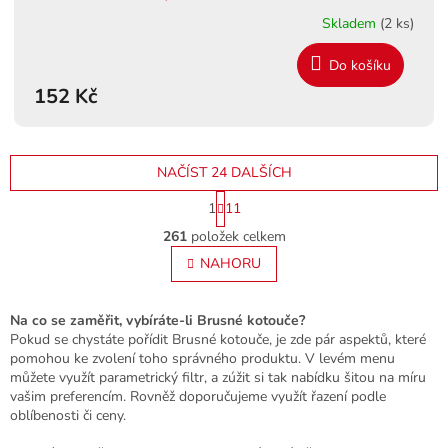
Skladem
(2 ks)
Do košíku
152 Kč
NAČÍST 24 DALŠÍCH
S
1
11
t
O
r
261
položek celkem
v
á
l
NAHORU
n
á
k
o
d
v
a
Na co se zaměřit, vybíráte-li Brusné kotouče?
á
c
Pokud se chystáte pořídit Brusné kotouče, je zde pár aspektů, které
n
í
pomohou ke zvolení toho správného produktu. V levém menu
í
p
můžete využít parametrický filtr, a zúžit si tak nabídku šitou na míru
r
vašim preferencím. Rovněž doporučujeme využít řazení podle
v
oblíbenosti či ceny.
k