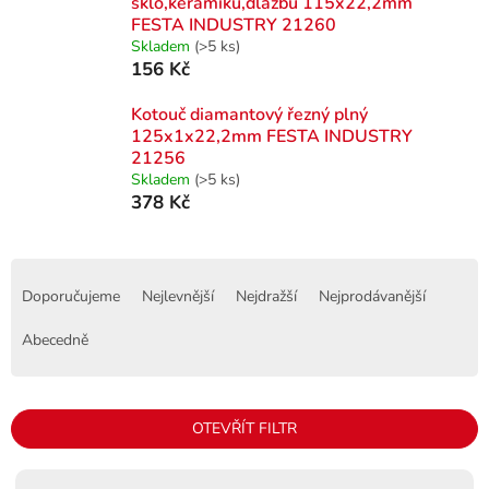
sklo,keramiku,dlažbu 115x22,2mm
FESTA INDUSTRY 21260
Skladem
(>5 ks)
156 Kč
Kotouč diamantový řezný plný
125x1x22,2mm FESTA INDUSTRY
21256
Skladem
(>5 ks)
378 Kč
Ř
a
Doporučujeme
Nejlevnější
Nejdražší
Nejprodávanější
z
e
Abecedně
n
í
p
OTEVŘÍT FILTR
r
o
V
d