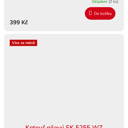
Skladem
(2 ks)
Do košíku
399 Kč
Více za méně
Kotouč pilový SK 5255 WZ