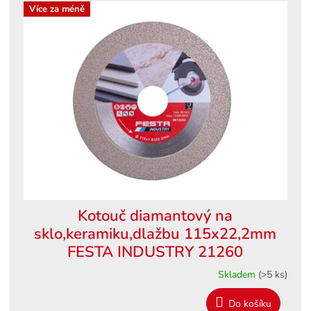
ý
Více za méně
u
p
k
i
t
s
ů
p
r
o
d
u
k
t
ů
Kotouč diamantový na
sklo,keramiku,dlažbu 115x22,2mm
FESTA INDUSTRY 21260
Skladem
(>5 ks)
Do košíku