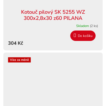
Kotouč pilový SK 5255 WZ
300x2,8x30 z60 PILANA
Skladem
(2 ks)
Do košíku
304 Kč
Více za méně