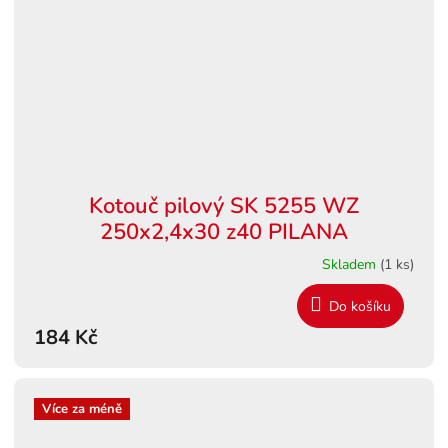
Kotouč pilový SK 5255 WZ
250x2,4x30 z40 PILANA
Skladem
(1 ks)
Do košíku
184 Kč
Více za méně