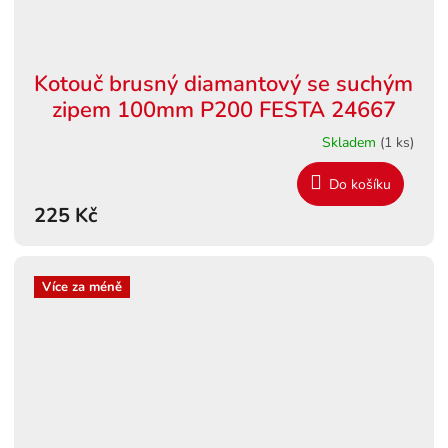
Kotouč brusný diamantový se suchým
zipem 100mm P200 FESTA 24667
Skladem
(1 ks)
Do košíku
225 Kč
Více za méně