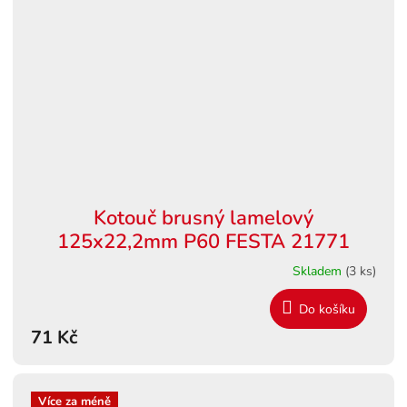
Kotouč brusný lamelový
125x22,2mm P60 FESTA 21771
Skladem
(3 ks)
Do košíku
71 Kč
Více za méně