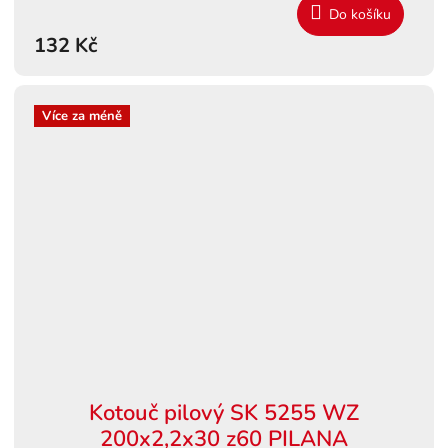
Do košíku
132 Kč
Více za méně
Kotouč pilový SK 5255 WZ
200x2,2x30 z60 PILANA