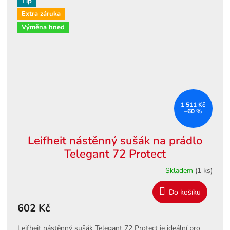
Tip
Extra záruka
Výměna hned
1 511 Kč
–60 %
Leifheit nástěnný sušák na prádlo
Telegant 72 Protect
Skladem
(1 ks)
Do košíku
602 Kč
Leifheit nástěnný sušák Telegant 72 Protect je ideální pro