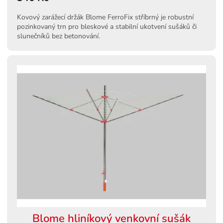
Kovový zarážecí držák Blome FerroFix stříbrný je robustní
pozinkovaný trn pro bleskové a stabilní ukotvení sušáků či
slunečníků bez betonování.
Blome hliníkový venkovní sušák