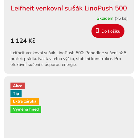
Leifheit venkovní sušák LinoPush 500
Skladem
(>5 ks)
Do košíku
1 124 Kč
Leifheit venkovní sušák LinoPush 500: Pohodlné sušení až 5
praček prádla. Nastavitelná výška, stabilní konstrukce. Pro
efektivní sušení s úsporou energie.
Akce
Tip
Extra záruka
Výměna hned