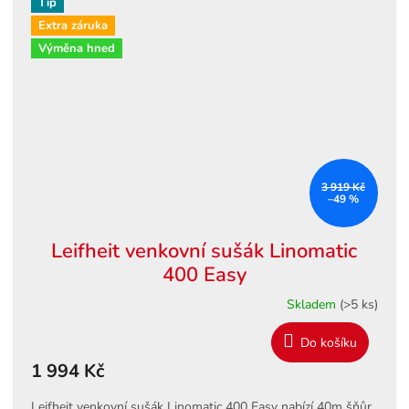
Tip
Extra záruka
Výměna hned
3 919 Kč
–49 %
Leifheit venkovní sušák Linomatic
400 Easy
Skladem
(>5 ks)
Do košíku
1 994 Kč
Leifheit venkovní sušák Linomatic 400 Easy nabízí 40m šňůr