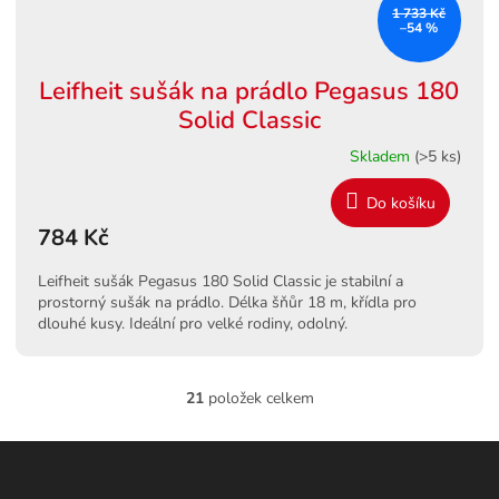
1 733 Kč
–54 %
Leifheit sušák na prádlo Pegasus 180
Solid Classic
Skladem
(>5 ks)
Do košíku
784 Kč
Leifheit sušák Pegasus 180 Solid Classic je stabilní a
prostorný sušák na prádlo. Délka šňůr 18 m, křídla pro
dlouhé kusy. Ideální pro velké rodiny, odolný.
21
položek celkem
O
v
l
Z
á
á
d