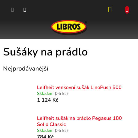
Přejít
na
obsah
NÁKUPN
KOŠÍK
Sušáky na prádlo
Nejprodávanější
Leifheit venkovní sušák LinoPush 500
Skladem
(>5 ks)
1 124 Kč
Leifheit sušák na prádlo Pegasus 180
Solid Classic
Skladem
(>5 ks)
784 Kč