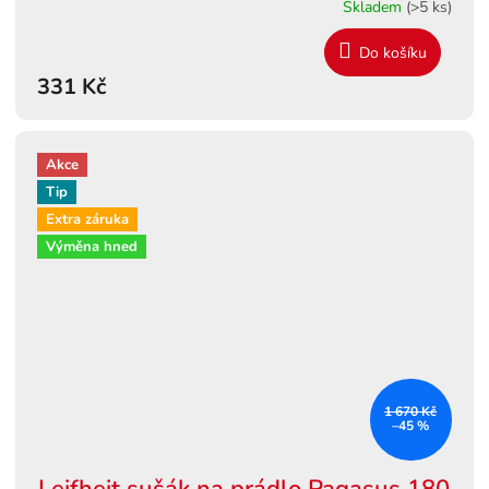
Skladem
(>5 ks)
Do košíku
331 Kč
Akce
Tip
Extra záruka
Výměna hned
1 670 Kč
–45 %
Leifheit sušák na prádlo Pagasus 180