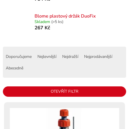
Blome plastový držák DuoFix
Skladem
(>5 ks)
267 Kč
Ř
a
Doporučujeme
Nejlevnější
Nejdražší
Nejprodávanější
z
e
Abecedně
n
í
p
OTEVŘÍT FILTR
r
o
V
d
ý
u
p
k
i
t