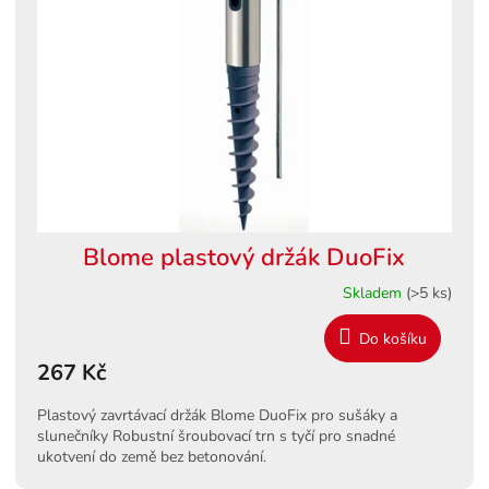
s
ů
p
r
o
d
u
k
t
ů
Blome plastový držák DuoFix
Skladem
(>5 ks)
Do košíku
267 Kč
Plastový zavrtávací držák Blome DuoFix pro sušáky a
slunečníky Robustní šroubovací trn s tyčí pro snadné
ukotvení do země bez betonování.