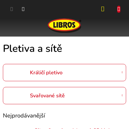
Přejít
na
obsah
NÁKUPN
KOŠÍK
Pletiva a sítě
Králičí pletivo
Svařované sítě
Nejprodávanější