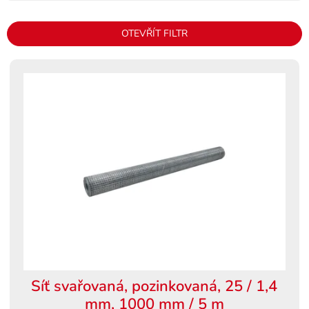
í
p
OTEVŘÍT FILTR
r
o
V
d
ý
u
p
k
i
t
s
ů
p
r
o
d
u
k
t
ů
Síť svařovaná, pozinkovaná, 25 / 1,4
mm, 1000 mm / 5 m