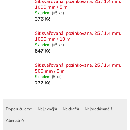
Síť svařovaná, pozinkovaná, 25 / 1,4 mm,
1000 mm / 5 m
Skladem
(>5 ks)
376 Kč
Síť svařovaná, pozinkovaná, 25 / 1,4 mm,
1000 mm / 10 m
Skladem
(>5 ks)
847 Kč
Síť svařovaná, pozinkovaná, 25 / 1,4 mm,
500 mm / 5 m
Skladem
(5 ks)
222 Kč
Ř
a
Doporučujeme
Nejlevnější
Nejdražší
Nejprodávanější
z
e
Abecedně
n