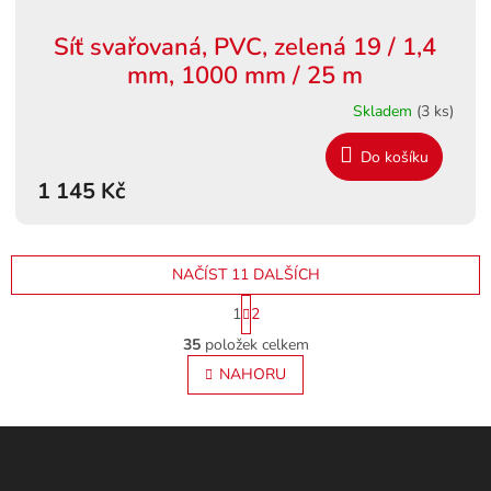
Síť svařovaná, PVC, zelená 19 / 1,4
mm, 1000 mm / 25 m
Skladem
(3 ks)
Do košíku
1 145 Kč
NAČÍST 11 DALŠÍCH
S
1
2
t
O
r
35
položek celkem
v
á
l
NAHORU
n
á
k
o
d
v
Z
a
á
c
á
n
í
p
í