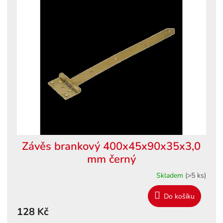
Závěs brankový 400x45x90x35x3,0
mm černý
Skladem
(>5 ks)
Do košíku
128 Kč