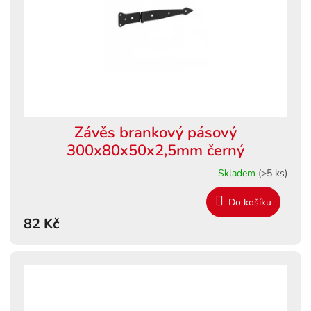
r
o
d
u
k
t
ů
Závěs brankový pásový
300x80x50x2,5mm černý
Skladem
(>5 ks)
Do košíku
82 Kč