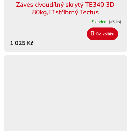
Závěs dvoudílný skrytý TE340 3D
80kg,F1stříbrný Tectus
Skladem
(>5 ks)
Do košíku
1 025 Kč