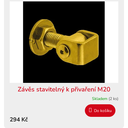
Závěs stavitelný k přivaření M20
Skladem
(2 ks)
Do košíku
294 Kč