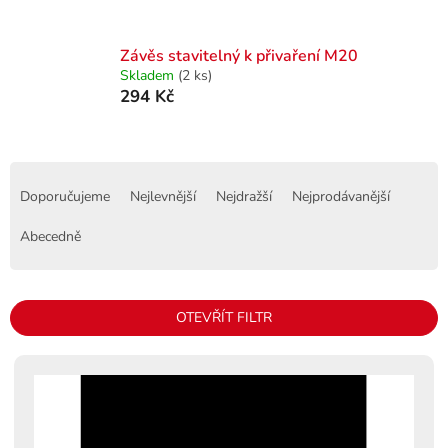
Závěs stavitelný k přivaření M20
Skladem
(2 ks)
294 Kč
Ř
a
Doporučujeme
Nejlevnější
Nejdražší
Nejprodávanější
z
e
Abecedně
n
í
p
OTEVŘÍT FILTR
r
o
V
d
ý
u
p
k
i
t