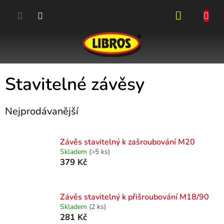
Přejít
na
obsah
NÁKUPN
KOŠÍK
Stavitelné závěsy
Nejprodávanější
Závěs stavitelný k zašroubování M20
Skladem
(>5 ks)
379 Kč
Závěs stavitelný k přišroubování M18/90
Skladem
(2 ks)
281 Kč