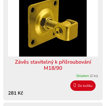
Závěs stavitelný k přišroubování
M18/90
Skladem
(2 ks)
Do košíku
281 Kč