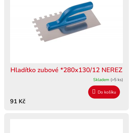
s
ů
p
r
o
d
u
k
t
ů
Hladítko zubové *280x130/12 NEREZ
Skladem
(>5 ks)
Do košíku
91 Kč