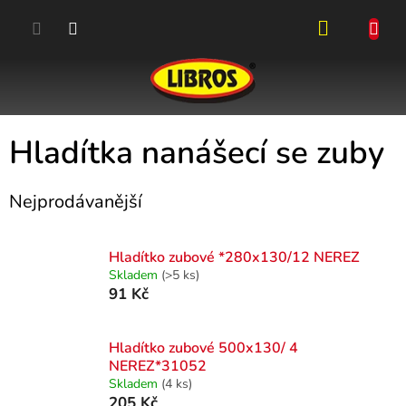
Přejít
na
obsah
NÁKUPN
KOŠÍK
Hladítka nanášecí se zuby
Nejprodávanější
Hladítko zubové *280x130/12 NEREZ
Skladem
(>5 ks)
91 Kč
Hladítko zubové 500x130/ 4
NEREZ*31052
Skladem
(4 ks)
205 Kč