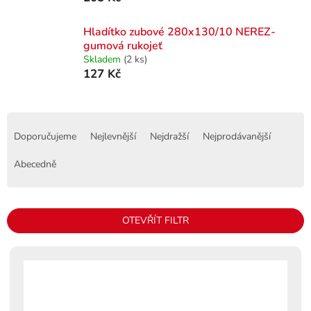
Hladítko zubové 280x130/10 NEREZ-
gumová rukojeť
Skladem
(2 ks)
127 Kč
Ř
a
Doporučujeme
Nejlevnější
Nejdražší
Nejprodávanější
z
e
Abecedně
n
í
p
OTEVŘÍT FILTR
r
o
V
d
ý
u
p
k
i
t