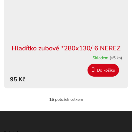
Hladítko zubové *280x130/ 6 NEREZ
Skladem
(>5 ks)
Do košíku
95 Kč
16
položek celkem
O
v
l
Z
á
á
d
p
a