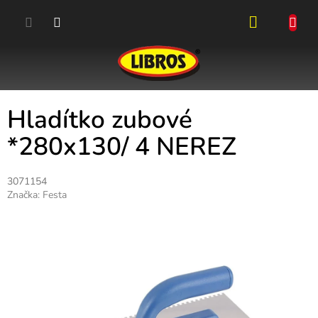
Přejít
na
obsah
NÁKUPN
KOŠÍK
Hladítko zubové
*280x130/ 4 NEREZ
3071154
Značka:
Festa