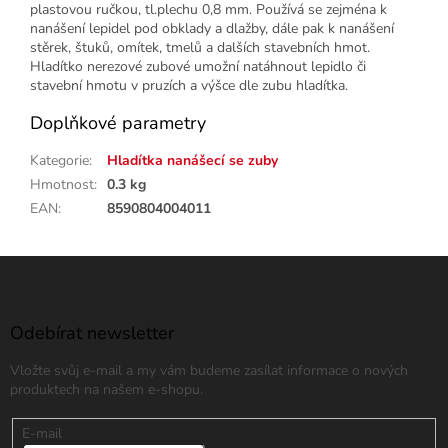
plastovou ručkou, tl.plechu 0,8 mm. Používá se zejména k
nanášení lepidel pod obklady a dlažby, dále pak k nanášení
stěrek, štuků, omítek, tmelů a dalších stavebních hmot.
Hladítko nerezové zubové umožní natáhnout lepidlo či
stavební hmotu v pruzích a výšce dle zubu hladítka.
Doplňkové parametry
Kategorie
:
Hladítka nanášecí se zuby
Hmotnost
:
0.3 kg
EAN
:
8590804004011
Z
á
p
a
Odebírat newsletter
t
Vložte svůj e-mail a my vám budeme zasílat informace o nových
í
produktech na našem e-shopu.
E-mail