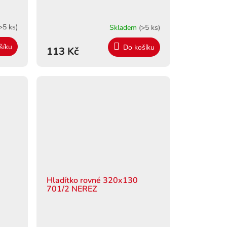
>5 ks)
Skladem
(>5 ks)
šíku
Do košíku
113 Kč
Hladítko rovné 320x130
701/2 NEREZ