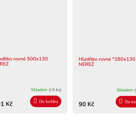
adítko rovné 500x130
Hladítko rovné *280x130
REZ
NEREZ
Skladem
(>5 ks)
Skladem
(
Do košíku
Do ko
1 Kč
90 Kč
O
v