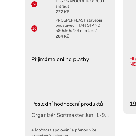
116 cm WOODEBOX 280 l
antracit
727 Kč
PROSPERPLAST stavební
podstavec TITAN STAND
580x50x793 mm černá
284 Kč
Hl
Přijímáme online platby
NE
19
Poslední hodnocení produktů
Organizér Sortmaster Juni 1-97-483
|
Hodnocení produktu je 5 z 5 hvězdiček.
+ Možnost spojování a přenos více
organizérů najednou