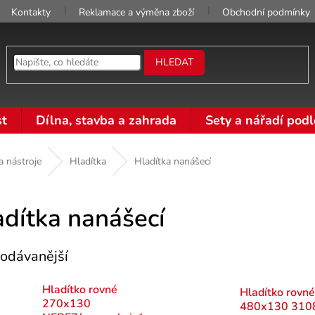
Kontakty
Reklamace a výměna zboží
Obchodní podmínky
HLEDAT
t
Dílna, stavba a zahrada
Sety a nářadí podl
a nástroje
Hladítka
Hladítka nanášecí
adítka nanášecí
odávanější
Hladítko rovné
Hladítko rovné
270x130
480x130 310