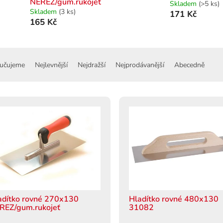
NEREZ/gum.rukojeť
Skladem
(>5 ks)
Skladem
(3 ks)
171 Kč
165 Kč
učujeme
Nejlevnější
Nejdražší
Nejprodávanější
Abecedně
adítko rovné 270x130
Hladítko rovné 480x130
REZ/gum.rukojeť
31082