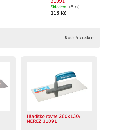
31091
Skladem
(>5 ks)
113 Kč
8
položek celkem
Hladítko rovné 280x130/
NEREZ 31091