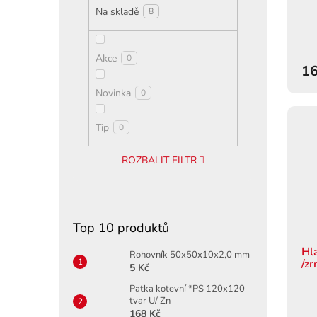
ů
Na skladě
8
Akce
0
16
Novinka
0
Tip
0
ROZBALIT FILTR
Top 10 produktů
Hl
Rohovník 50x50x10x2,0 mm
/zr
5 Kč
Patka kotevní *PS 120x120
tvar U/ Zn
168 Kč