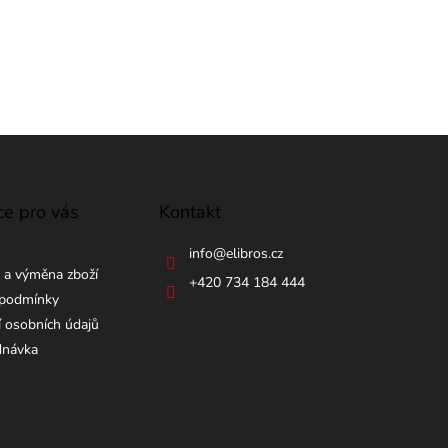
ce pro vás
Kontakt
info
@
elibros.cz
 a výměna zboží
+420 734 184 444
podmínky
 osobních údajů
dnávka