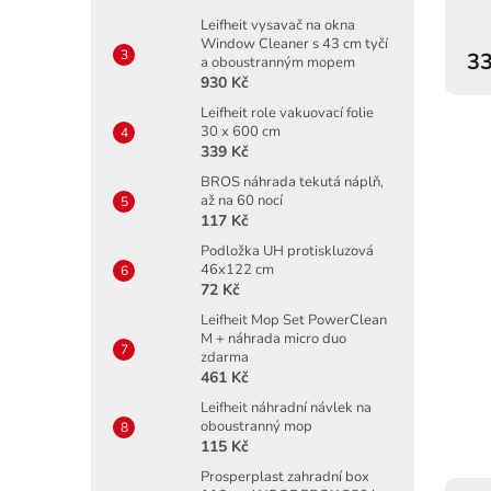
Leifheit vysavač na okna
Window Cleaner s 43 cm tyčí
33
a oboustranným mopem
930 Kč
Leifheit role vakuovací folie
30 x 600 cm
339 Kč
BROS náhrada tekutá náplň,
až na 60 nocí
117 Kč
Podložka UH protiskluzová
46x122 cm
72 Kč
Leifheit Mop Set PowerClean
M + náhrada micro duo
zdarma
461 Kč
Leifheit náhradní návlek na
oboustranný mop
115 Kč
Prosperplast zahradní box