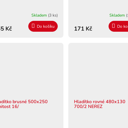
Skladem
(3 ks)
Skladem
(
Do košíku
Do ko
5 Kč
171 Kč
adítko brusné 500x250
Hladítko rovné 480x130
nitost 16/
700/2 NEREZ