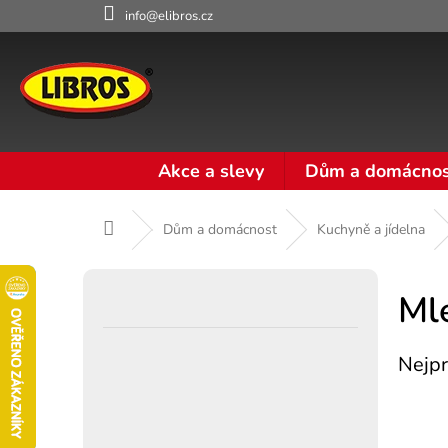
Přejít
info@elibros.cz
na
obsah
Akce a slevy
Dům a domácnos
Domů
Dům a domácnost
Kuchyně a jídelna
P
o
Ml
s
t
Nejpr
r
a
n
n