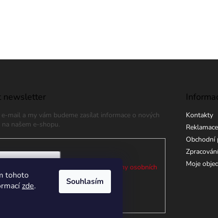
 newsletter
Informa
j e-mail a my vám budeme zasílat informace o nových
Kontakty
 na našem e-shopu.
Reklamace
Obchodní 
Zpracování
Moje obje
 e-mailu souhlasíte s
podmínkami ochrany osobních
m tohoto
Souhlasím
formací
zde
.
ÁSIT SE