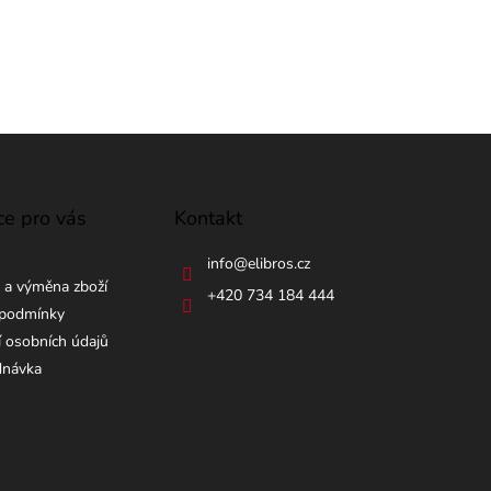
ce pro vás
Kontakt
info
@
elibros.cz
 a výměna zboží
+420 734 184 444
podmínky
 osobních údajů
dnávka