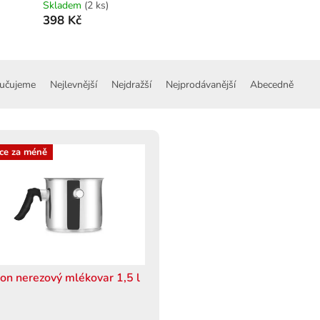
Skladem
(2 ks)
398 Kč
učujeme
Nejlevnější
Nejdražší
Nejprodávanější
Abecedně
ce za méně
ion nerezový mlékovar 1,5 l