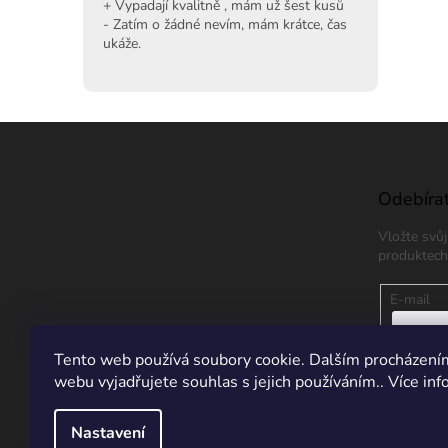
+ Vypadají kvalitně , mám už šest kusů
- Zatím o žádné nevím, mám krátce, čas
ukáže.
Z
á
p
a
Odebírat
t
Vložte svů
í
produktech
E-mail
Vložením
Tento web používá soubory cookie. Dalším procházení
údajů
webu vyjadřujete souhlas s jejich používáním.. Více in
PŘIHL
Nastavení