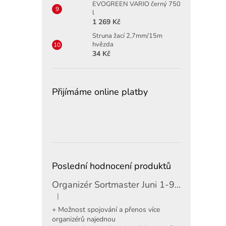
EVOGREEN VARIO černý 750
l
1 269 Kč
Struna žací 2,7mm/15m
hvězda
34 Kč
Přijímáme online platby
Poslední hodnocení produktů
Organizér Sortmaster Juni 1-97-483
|
Hodnocení produktu je 5 z 5 hvězdiček.
+ Možnost spojování a přenos více
organizérů najednou