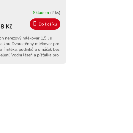
Skladem
(2 ks)
Do košíku
8 Kč
on nerezový mlékovar 1,5 l s
ťalkou Dvoustěnný mlékovar pro
ení mléka, pudinků a omáček bez
pálení. Vodní lázeň a píšťalka pro
trolu. Pro indukci.
O
v
l
á
d
a
c
í
p
r