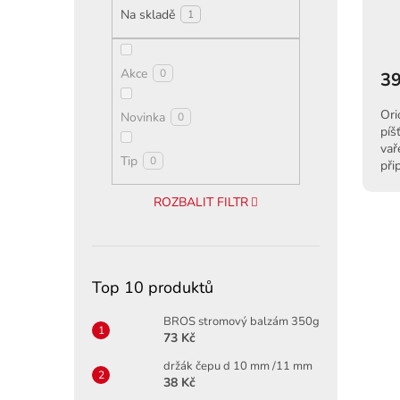
ů
Na skladě
1
Akce
0
39
Ori
Novinka
0
píš
vař
Tip
0
při
kon
ROZBALIT FILTR
Top 10 produktů
BROS stromový balzám 350g
73 Kč
držák čepu d 10 mm /11 mm
38 Kč