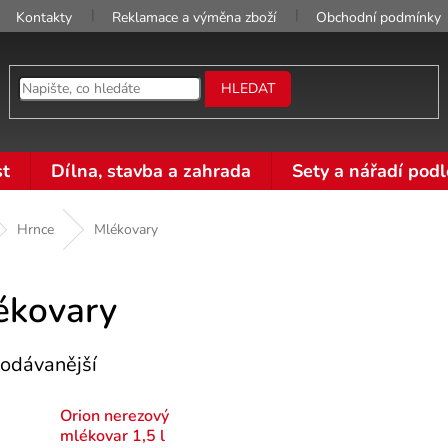
Kontakty
Reklamace a výměna zboží
Obchodní podmínky
HLEDAT
t
Dílna, stavba a zahrada
Sety a nářadí podl
Hrnce
Mlékovary
ékovary
odávanější
Orion nerezový
mlékovar 1,5 l