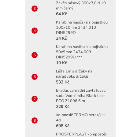
Závěs pásový 300x3,0 d 10
mm černý
64 Kč
Karabina hasičská s pojistkou
100x10mm 2434.010
DIN5299D
24 Kč
Karabina hasičská s pojistkou
90x9mm 2434.009
DIN5299D ***
19 Kč
Lišta 1m s držáky na
nářadí/6ks držáků
532 Kč
Bradas zahradní zavlažovací
sada Vodní mlha Black Line
ECO Z1006 6 m
229 Kč
Jídlonosič TERMO nerez/UH
4d
698 Kč
PROSPERPLAST kompostér