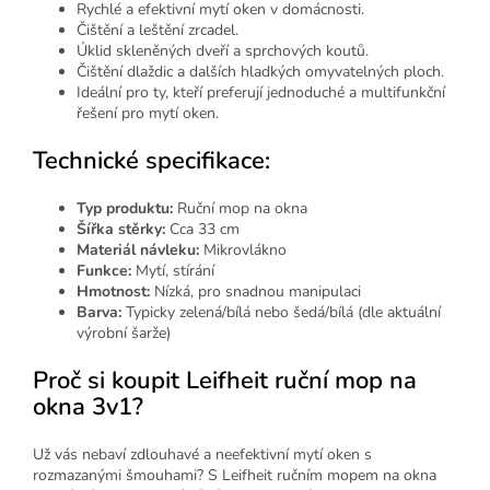
Rychlé a efektivní mytí oken v domácnosti.
Čištění a leštění zrcadel.
Úklid skleněných dveří a sprchových koutů.
Čištění dlaždic a dalších hladkých omyvatelných ploch.
Ideální pro ty, kteří preferují jednoduché a multifunkční
řešení pro mytí oken.
Technické specifikace:
Typ produktu:
Ruční mop na okna
Šířka stěrky:
Cca 33 cm
Materiál návleku:
Mikrovlákno
Funkce:
Mytí, stírání
Hmotnost:
Nízká, pro snadnou manipulaci
Barva:
Typicky zelená/bílá nebo šedá/bílá (dle aktuální
výrobní šarže)
Proč si koupit Leifheit ruční mop na
okna 3v1?
Už vás nebaví zdlouhavé a neefektivní mytí oken s
rozmazanými šmouhami? S Leifheit ručním mopem na okna