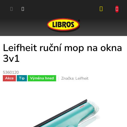
Přejít
na
obsah
NÁKUPN
KOŠÍK
Leifheit ruční mop na okna
3v1
5360120
Značka:
Leifheit
Akce
Tip
Výměna hned