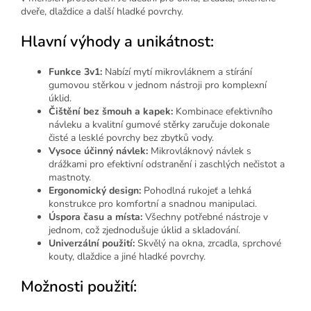
dveře, dlaždice a další hladké povrchy.
Hlavní výhody a unikátnost:
Funkce 3v1:
Nabízí mytí mikrovláknem a stírání
gumovou stěrkou v jednom nástroji pro komplexní
úklid.
Čištění bez šmouh a kapek:
Kombinace efektivního
návleku a kvalitní gumové stěrky zaručuje dokonale
čisté a lesklé povrchy bez zbytků vody.
Vysoce účinný návlek:
Mikrovláknový návlek s
drážkami pro efektivní odstranění i zaschlých nečistot a
mastnoty.
Ergonomický design:
Pohodlná rukojeť a lehká
konstrukce pro komfortní a snadnou manipulaci.
Úspora času a místa:
Všechny potřebné nástroje v
jednom, což zjednodušuje úklid a skladování.
Univerzální použití:
Skvělý na okna, zrcadla, sprchové
kouty, dlaždice a jiné hladké povrchy.
Možnosti použití: