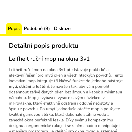
Popis
Podobné (9)
Diskuze
Detailní popis produktu
Leifheit ruční mop na okna 3v1
Leifheit ruční mop na okna 3v1 představuje praktické a
efektivní řešení pro mytí oken a všech hladkých povrchů. Tento
inovativní mop integruje tři klíčové funkce do jednoho nástroje:
mytí, stírání a leštění
. Je navržen tak, aby vám pomohl
dosáhnout zářivě čistých oken bez šmouh a kapek s minimální
námahou. Mop je vybaven vysoce savým návlekem z
mikrovlákna, který efektivně odstraní i odolné nečistoty a
špínu z povrchu. Po umytí jednoduše otočíte mop a použijete
kvalitní gumovou stěrku, která dokonale stáhne vodu a
zanechá okna perfektně lesklá. Díky svému kompaktnímu
designu a ergonomické rukojeti se s ním snadno manipuluje i
v menších prostorech. Je ideální pro okna, zrcadla, skleněné