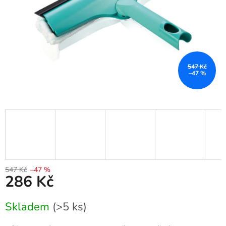
547 Kč
–47 %
547 Kč
–47 %
286 Kč
Měrná
Skladem
(>5 ks)
cena: