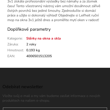
3v1 získáte profesionální výsledky bez námahy a za zlomek
času! Tento všestranný nástroj vám umožní dosáhnout zářivě
čistých povrchů bez jediné šmouhy. Zjednodušte si domácí
práce a užijte si dokonalý výhled! Objednejte si Leifheit ruční
mop na okna 3v1 ještě dnes a proměňte mytí oken v radost!
Doplňkové parametry
Kategorie
:
Stěrky na okna a skla
Záruka
:
2 roky
Hmotnost
:
0.193 kg
EAN
:
4006501513205
Z
á
p
a
Odebírat newsletter
t
Vložte svůj e-mail a my vám budeme zasílat informace o nových
í
produktech na našem e-shopu.