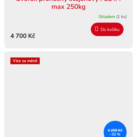
A
max 250kg
R
Skladem
(1 ks)
M
Do košíku
4 700 Kč
A
Více za méně
1 209 Kč
–32 %