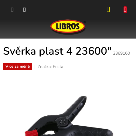
Přejít
na
obsah
NÁKUPN
KOŠÍK
Svěrka plast 4 23600"
2369160
Značka:
Festa
Více za méně