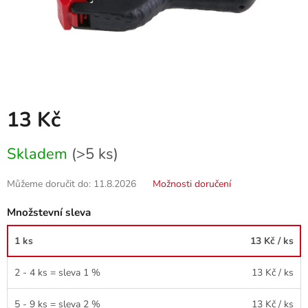
13 Kč
Měrná
Skladem
(>5 ks)
cena:
Můžeme doručit do:
11.8.2026
Možnosti doručení
Množstevní sleva
1 ks
13 Kč
/ ks
2 - 4 ks = sleva 1 %
13 Kč
/ ks
5 - 9 ks = sleva 2 %
13 Kč
/ ks