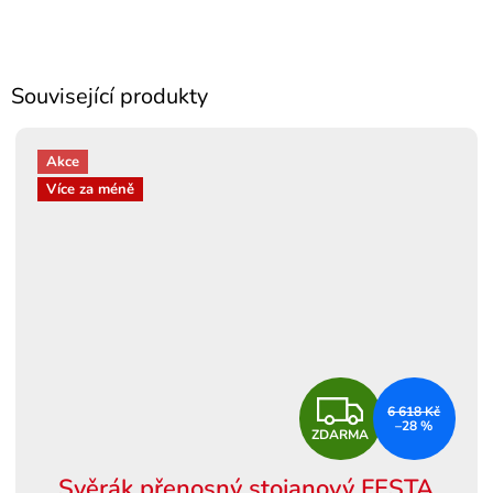
Související produkty
Akce
Více za méně
Z
6 618 Kč
–28 %
ZDARMA
D
Svěrák přenosný stojanový FESTA