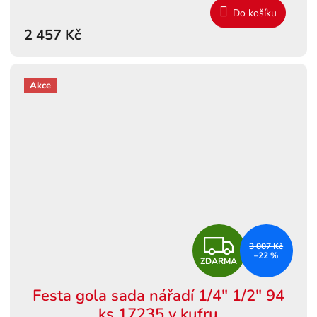
M
Do košíku
2 457 Kč
A
Akce
Z
3 007 Kč
–22 %
ZDARMA
D
Festa gola sada nářadí 1/4" 1/2" 94
A
ks 17235 v kufru