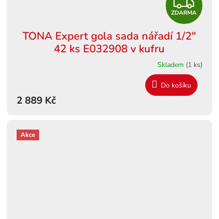
Z
ZDARMA
D
TONA Expert gola sada nářadí 1/2"
A
42 ks E032908 v kufru
R
Skladem
(1 ks)
M
Do košíku
2 889 Kč
A
Akce