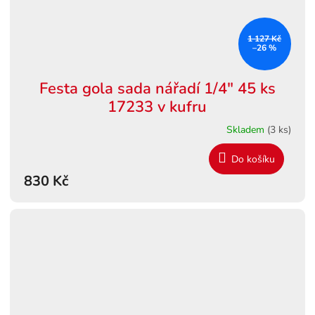
1 127 Kč
–26 %
Festa gola sada nářadí 1/4" 45 ks
17233 v kufru
Skladem
(3 ks)
Do košíku
830 Kč