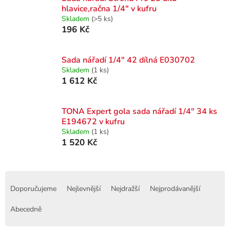
hlavice,račna 1/4" v kufru
Skladem
(>5 ks)
196 Kč
Sada nářadí 1/4" 42 dílná E030702
Skladem
(1 ks)
1 612 Kč
TONA Expert gola sada nářadí 1/4" 34 ks
E194672 v kufru
Skladem
(1 ks)
1 520 Kč
Ř
a
Doporučujeme
Nejlevnější
Nejdražší
Nejprodávanější
z
e
Abecedně
n