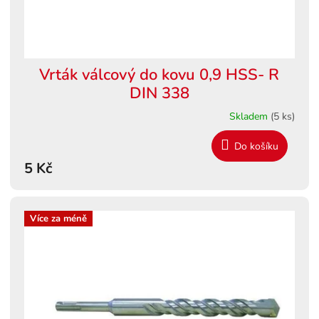
k
t
ů
Vrták válcový do kovu 0,9 HSS- R
DIN 338
Skladem
(5 ks)
Do košíku
5 Kč
Více za méně