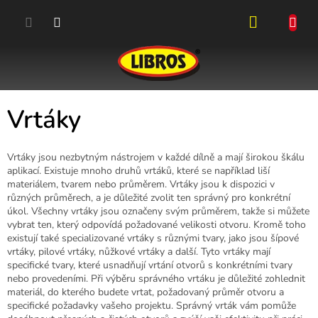
Přejít
na
obsah
NÁKUPN
KOŠÍK
Vrtáky
Vrtáky jsou nezbytným nástrojem v každé dílně a mají širokou škálu
aplikací. Existuje mnoho druhů vrtáků, které se například liší
materiálem, tvarem nebo průměrem.
Vrtáky jsou k dispozici v
různých průměrech, a je důležité zvolit ten správný pro konkrétní
úkol. Všechny vrtáky jsou označeny svým průměrem, takže si můžete
vybrat ten, který odpovídá požadované velikosti otvoru. Kromě toho
existují také specializované vrtáky s různými tvary, jako jsou šípové
vrtáky, pilové vrtáky, nůžkové vrtáky a další. Tyto vrtáky mají
specifické tvary, které usnadňují vrtání otvorů s konkrétními tvary
nebo provedeními.
Při výběru správného vrtáku je důležité zohlednit
materiál, do kterého budete vrtat, požadovaný průměr otvoru a
specifické požadavky vašeho projektu. Správný vrták vám pomůže