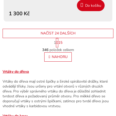
Do košíku
1 300 Kč
NAČÍST 24 DALŠÍCH
S
1
15
t
O
r
346
položek celkem
v
á
l
NAHORU
n
á
k
o
d
v
a
Vrtáky do dřeva
á
c
n
í
Vrtáky do dřeva mají ostré špičky a široké spirálovité drážky, které
í
p
odvádějí třísky. Jsou určeny pro vrtání otvorů v různých druzích
r
dřeva. Pro výběr správného vrtáku do dřeva je důležité zohlednit
v
tvrdost dřeva a požadovaný průměr otvoru. Pro měkké dřevo se
k
doporučují vrtáky s ostrými špičkami, zatímco pro tvrdé dřevo jsou
y
vhodné vrtáky s karbidovou vrstvou.
v
ý
Vrtáky do kovu