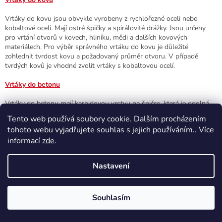
p
i
Vrtáky do kovu jsou obvykle vyrobeny z rychlořezné oceli nebo
s
kobaltové oceli. Mají ostré špičky a spirálovité drážky. Jsou určeny
u
pro vrtání otvorů v kovech, hliníku, mědi a dalších kovových
materiálech. Pro výběr správného vrtáku do kovu je důležité
zohlednit tvrdost kovu a požadovaný průměr otvoru. V případě
tvrdých kovů je vhodné zvolit vrtáky s kobaltovou ocelí.
Vrtáky do betonu
Vrtáky do betonu mají karbidovou vrstvu na špičce, která je odolná
vůči tvrdým materiálům. Jsou určeny pro vrtání otvorů v betonu,
Tento web používá soubory cookie. Dalším procházením
zdivu a kamene. Pro výběr správného vrtáku do betonu je důležité
tohoto webu vyjadřujete souhlas s jejich používáním.. Více
zohlednit tvrdost materiálu a požadovaný průměr otvoru. Pro vrtání
informací
zde
.
větších otvorů se doporučuje použít vrták s příklepem.
Z
Nastavení
á
p
a
Odebírat newsletter
Souhlasím
t
Vložte svůj e-mail a my vám budeme zasílat informace o nových
í
5% SLEVA NA PRVNÍ NÁKUP
produktech na našem e-shopu.