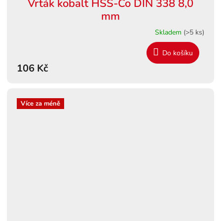
Vrták kobalt HSS-Co DIN 338 8,0
mm
Skladem
(>5 ks)
Do košíku
106 Kč
Více za méně