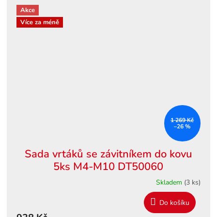
Akce
Více za méně
1 269 Kč
–26 %
Sada vrtáků se závitníkem do kovu
5ks M4-M10 DT50060
Skladem
(3 ks)
Do košíku