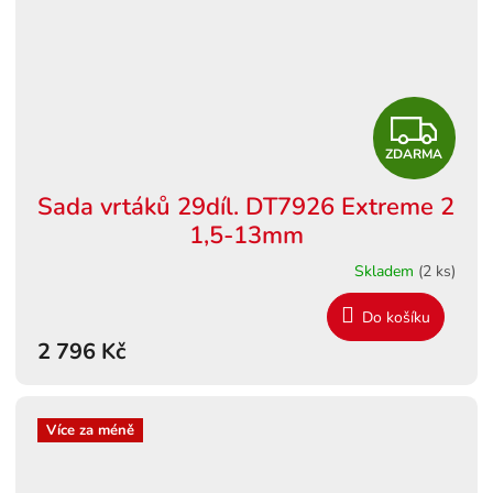
Z
ZDARMA
D
Sada vrtáků 29díl. DT7926 Extreme 2
A
1,5-13mm
R
Skladem
(2 ks)
M
Do košíku
2 796 Kč
A
Více za méně