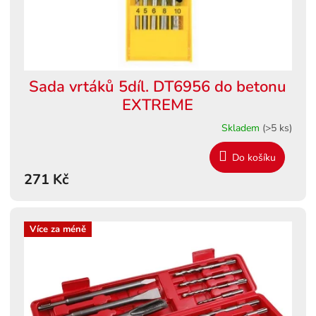
u
k
t
ů
Sada vrtáků 5díl. DT6956 do betonu
EXTREME
Skladem
(>5 ks)
Do košíku
271 Kč
Více za méně