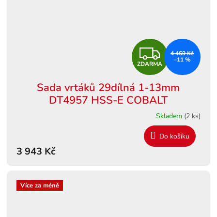
Z
4 469 Kč
–11 %
ZDARMA
D
Sada vrtáků 29dílná 1-13mm
A
DT4957 HSS-E COBALT
R
Skladem
(2 ks)
M
Do košíku
3 943 Kč
A
Více za méně