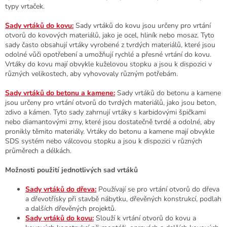
k
typy vrtaček.
y
v
Sady vrtáků do kovu:
Sady vrtáků do kovu jsou určeny pro vrtání
ý
otvorů do kovových materiálů, jako je ocel, hliník nebo mosaz. Tyto
p
sady často obsahují vrtáky vyrobené z tvrdých materiálů, které jsou
i
odolné vůči opotřebení a umožňují rychlé a přesné vrtání do kovu.
s
Vrtáky do kovu mají obvykle kuželovou stopku a jsou k dispozici v
u
různých velikostech, aby vyhovovaly různým potřebám.
Sady vrtáků do betonu a kamene:
Sady vrtáků do betonu a kamene
jsou určeny pro vrtání otvorů do tvrdých materiálů, jako jsou beton,
zdivo a kámen. Tyto sady zahrnují vrtáky s karbidovými špičkami
nebo diamantovými zrny, které jsou dostatečně tvrdé a odolné, aby
pronikly těmito materiály. Vrtáky do betonu a kamene mají obvykle
SDS systém nebo válcovou stopku a jsou k dispozici v různých
průměrech a délkách.
Možnosti použití jednotlivých sad vrtáků
Sady vrtáků do dřeva:
Používají se pro vrtání otvorů do dřeva
a dřevotřísky při stavbě nábytku, dřevěných konstrukcí, podlah
a dalších dřevěných projektů.
Sady vrtáků do kovu:
Slouží k vrtání otvorů do kovu a