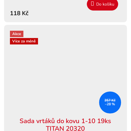
Do košíku
118 Kč
Akce
Více za méně
357 Kč
–28 %
Sada vrtáků do kovu 1-10 19ks
TITAN 20320