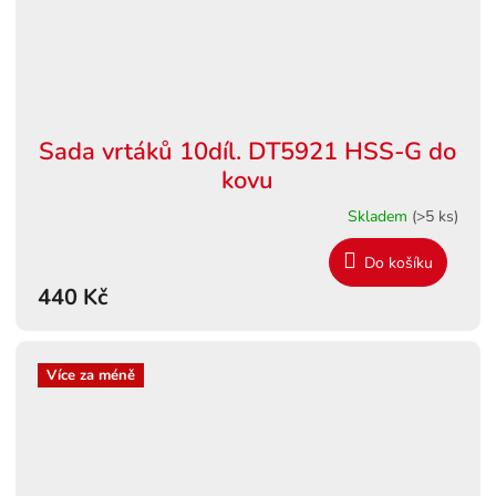
Sada vrtáků 10díl. DT5921 HSS-G do
kovu
Skladem
(>5 ks)
Do košíku
440 Kč
Více za méně