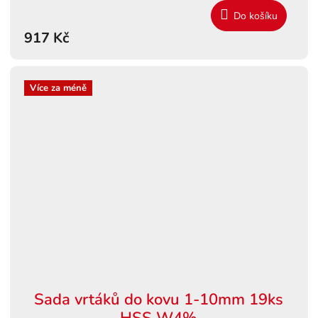
Do košíku
917 Kč
Více za méně
Sada vrtáků do kovu 1-10mm 19ks
HSS W4%