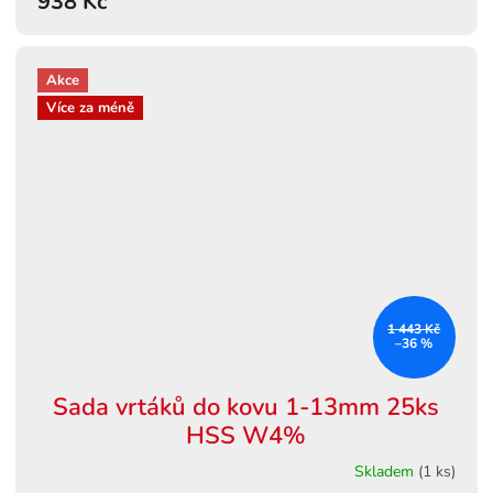
938 Kč
Akce
Více za méně
1 443 Kč
–36 %
Sada vrtáků do kovu 1-13mm 25ks
HSS W4%
Skladem
(1 ks)