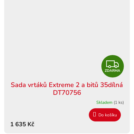
Z
ZDARMA
D
Sada vrtáků Extreme 2 a bitů 35dílná
A
DT70756
R
Skladem
(1 ks)
M
Do košíku
1 635 Kč
A