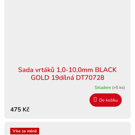
Sada vrtáků 1,0-10,0mm BLACK
GOLD 19dílná DT70728
Skladem
(>5 ks)
Do košíku
475 Kč
Více za méně