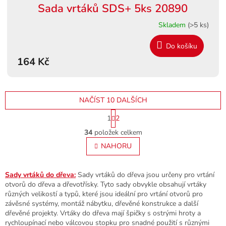
Sada vrtáků SDS+ 5ks 20890
Skladem
(>5 ks)
Do košíku
164 Kč
NAČÍST 10 DALŠÍCH
S
1
2
t
O
r
34
položek celkem
v
á
l
NAHORU
n
á
k
o
d
v
a
Sady vrtáků do dřeva:
Sady vrtáků do dřeva jsou určeny pro vrtání
á
c
otvorů do dřeva a dřevotřísky. Tyto sady obvykle obsahují vrtáky
n
í
různých velikostí a typů, které jsou ideální pro vrtání otvorů pro
í
p
závěsné systémy, montáž nábytku, dřevěné konstrukce a další
r
dřevěné projekty. Vrtáky do dřeva mají špičky s ostrými hroty a
v
rychloupínací nebo válcovou stopku pro snadné použití s různými