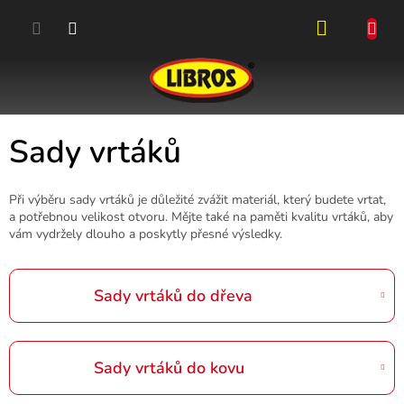
Přejít
na
obsah
NÁKUPN
KOŠÍK
Sady vrtáků
Při výběru sady vrtáků je důležité zvážit materiál, který budete vrtat,
a potřebnou velikost otvoru. Mějte také na paměti kvalitu vrtáků, aby
vám vydržely dlouho a poskytly přesné výsledky.
Sady vrtáků do dřeva
Sady vrtáků do kovu