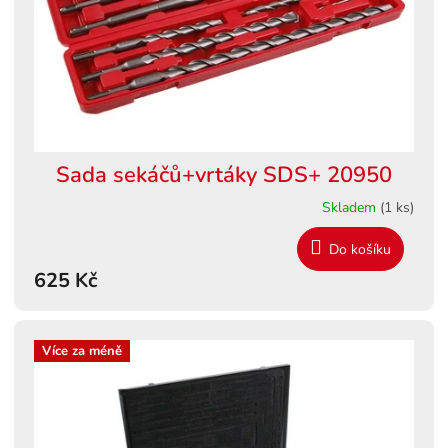
Sada sekáčů+vrtáky SDS+ 20950
Skladem
(1 ks)
Do košíku
625 Kč
Více za méně