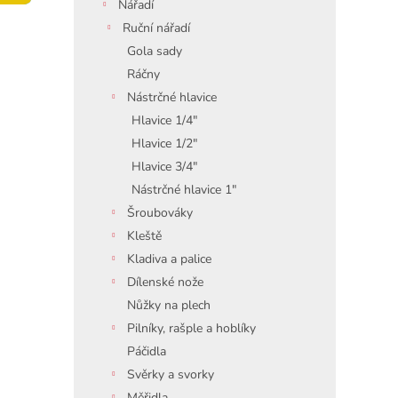
í
Nářadí
p
Ruční nářadí
a
Gola sady
n
Ráčny
e
Nástrčné hlavice
l
Hlavice 1/4"
Hlavice 1/2"
Hlavice 3/4"
Nástrčné hlavice 1"
Šroubováky
Kleště
Kladiva a palice
Dílenské nože
Nůžky na plech
Pilníky, rašple a hoblíky
Páčidla
Svěrky a svorky
Měřidla