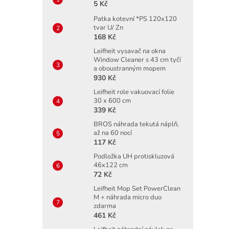
5 Kč
Patka kotevní *PS 120x120
tvar U/ Zn
168 Kč
Leifheit vysavač na okna
Window Cleaner s 43 cm tyčí
a oboustranným mopem
930 Kč
Leifheit role vakuovací folie
30 x 600 cm
339 Kč
BROS náhrada tekutá náplň,
až na 60 nocí
117 Kč
Podložka UH protiskluzová
46x122 cm
72 Kč
Leifheit Mop Set PowerClean
M + náhrada micro duo
zdarma
461 Kč