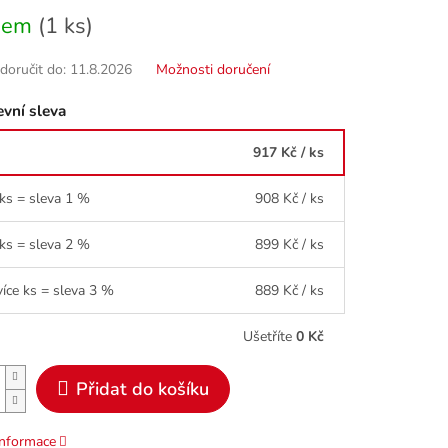
dem
(1 ks)
oručit do:
11.8.2026
Možnosti doručení
vní sleva
917 Kč
/ ks
 ks = sleva 1 %
908 Kč
/ ks
 ks = sleva 2 %
899 Kč
/ ks
více ks = sleva 3 %
889 Kč
/ ks
Ušetříte
0 Kč
Přidat do košíku
informace