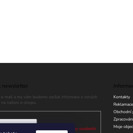
 newsletter
Informa
j e-mail a my vám budeme zasílat informace o nových
Kontakty
 na našem e-shopu.
Reklamace
Obchodní 
Zpracování
Moje obje
 e-mailu souhlasíte s
podmínkami ochrany osobních