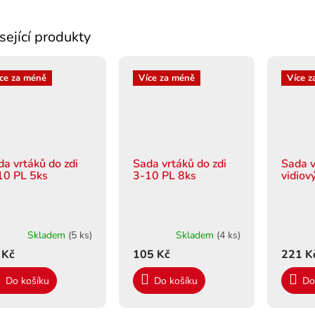
sející produkty
ce za méně
Více za méně
Více z
da vrtáků do zdi
Sada vrtáků do zdi
Sada v
10 PL 5ks
3-10 PL 8ks
vidiov
Skladem
(5 ks)
Skladem
(4 ks)
 Kč
105 Kč
221 K
Do košíku
Do košíku
Do