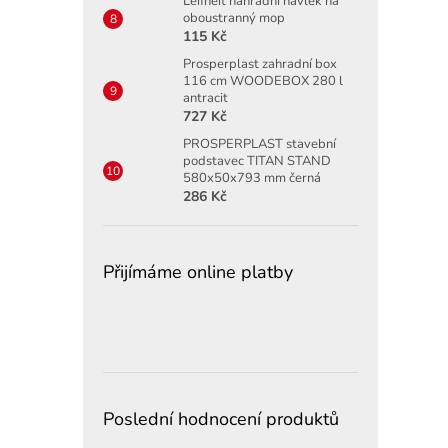
Leifheit náhradní návlek na
oboustranný mop
115 Kč
Prosperplast zahradní box
116 cm WOODEBOX 280 l
antracit
727 Kč
PROSPERPLAST stavební
podstavec TITAN STAND
580x50x793 mm černá
286 Kč
Přijímáme online platby
Poslední hodnocení produktů