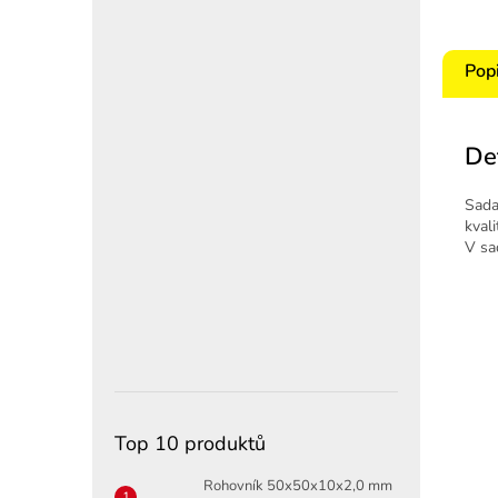
Pop
De
Sada
kval
V sa
Top 10 produktů
Rohovník 50x50x10x2,0 mm