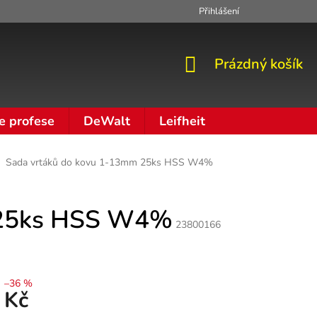
Přihlášení
Zpracování osobních údajů
Moje objednávka
NÁKUPNÍ
Prázdný košík
KOŠÍK
e profese
DeWalt
Leifheit
Sada vrtáků do kovu 1-13mm 25ks HSS W4%
 25ks HSS W4%
23800166
–36 %
 Kč