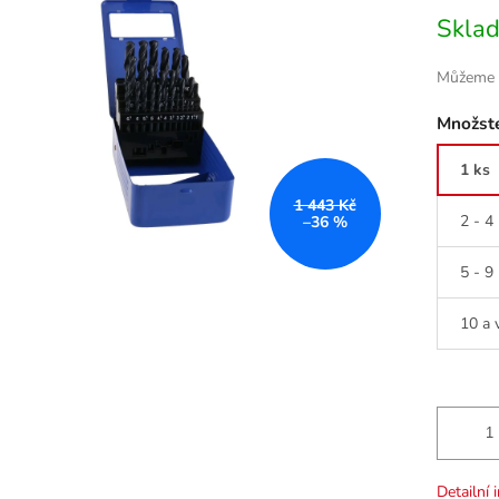
Měrná
Skla
cena:
Můžeme d
Množste
1 ks
1 443 Kč
2 - 4
–36 %
5 - 9
10 a 
Detailní 