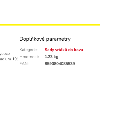
Doplňkové parametry
Kategorie
:
Sady vrtáků do kovu
vysoce
Hmotnost
:
1.23 kg
nadium 1%.
EAN
:
8590804085539