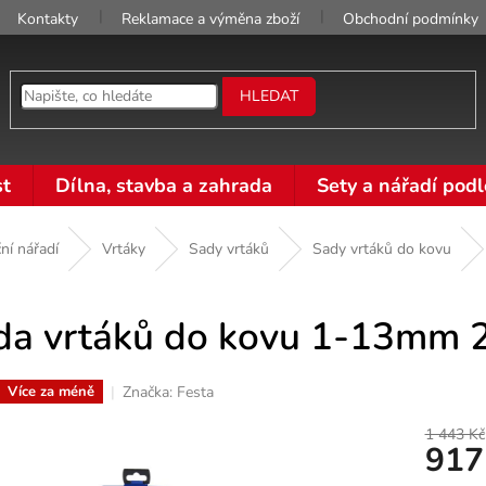
Kontakty
Reklamace a výměna zboží
Obchodní podmínky
HLEDAT
t
Dílna, stavba a zahrada
Sety a nářadí podl
ní nářadí
Vrtáky
Sady vrtáků
Sady vrtáků do kovu
da vrtáků do kovu 1-13mm
Značka:
Festa
Více za méně
1 443 Kč
917