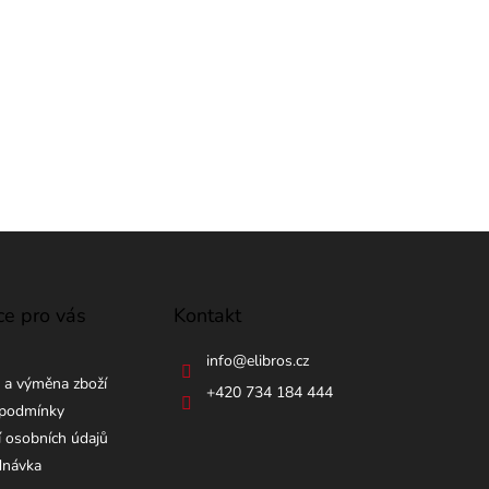
ce pro vás
Kontakt
info
@
elibros.cz
 a výměna zboží
+420 734 184 444
podmínky
 osobních údajů
dnávka