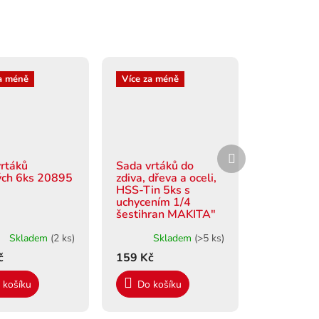
a méně
Více za méně
Další
produkt
rtáků
Sada vrtáků do
ých 6ks 20895
zdiva, dřeva a oceli,
HSS-Tin 5ks s
uchycením 1/4
šestihran MAKITA"
Skladem
(2 ks)
Skladem
(>5 ks)
č
159 Kč
 košíku
Do košíku