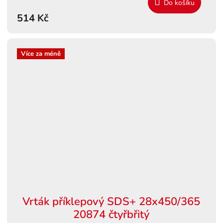
Do košíku
514 Kč
Více za méně
Vrták příklepový SDS+ 28x450/365
20874 čtyřbřitý