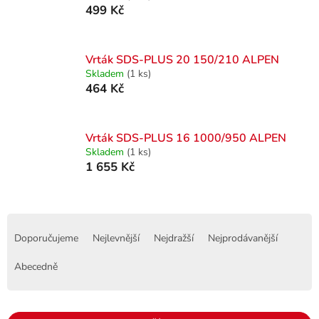
499 Kč
Vrták SDS-PLUS 20 150/210 ALPEN
Skladem
(1 ks)
464 Kč
Vrták SDS-PLUS 16 1000/950 ALPEN
Skladem
(1 ks)
1 655 Kč
Ř
a
Doporučujeme
Nejlevnější
Nejdražší
Nejprodávanější
z
e
Abecedně
n
í
p