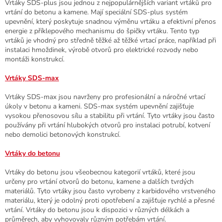
í
Vrtáky SDS-plus jsou jednou z nejpopulárnějších variant vrtáků pro
í
p
vrtání do betonu a kamene. Mají speciální SDS-plus systém
r
upevnění, který poskytuje snadnou výměnu vrtáku a efektivní přenos
v
energie z příklepového mechanismu do špičky vrtáku. Tento typ
k
vrtáků je vhodný pro středně těžké až těžké vrtací práce, například při
y
instalaci hmoždinek, výrobě otvorů pro elektrické rozvody nebo
v
montáži konstrukcí.
ý
p
Vrtáky SDS-max
i
s
Vrtáky SDS-max jsou navrženy pro profesionální a náročné vrtací
u
úkoly v betonu a kameni. SDS-max systém upevnění zajišťuje
vysokou přenosovou sílu a stabilitu při vrtání. Tyto vrtáky jsou často
používány při vrtání hlubokých otvorů pro instalaci potrubí, kotvení
nebo demolici betonových konstrukcí.
Vrtáky do betonu
Vrtáky do betonu jsou všeobecnou kategorií vrtáků, které jsou
určeny pro vrtání otvorů do betonu, kamene a dalších tvrdých
materiálů. Tyto vrtáky jsou často vyrobeny z karbidového vrstveného
materiálu, který je odolný proti opotřebení a zajišťuje rychlé a přesné
vrtání. Vrtáky do betonu jsou k dispozici v různých délkách a
průměrech, aby vyhovovaly různým potřebám vrtání.