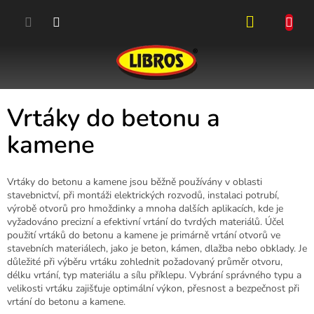
Přejít
na
obsah
NÁKUPN
KOŠÍK
Vrtáky do betonu a
kamene
Vrtáky do betonu a kamene jsou běžně používány v oblasti
stavebnictví, při montáži elektrických rozvodů, instalaci potrubí,
výrobě otvorů pro hmoždinky a mnoha dalších aplikacích, kde je
vyžadováno precizní a efektivní vrtání do tvrdých materiálů. Účel
použití vrtáků do betonu a kamene je primárně vrtání otvorů ve
stavebních materiálech, jako je beton, kámen, dlažba nebo obklady. Je
důležité při výběru vrtáku zohlednit požadovaný průměr otvoru,
délku vrtání, typ materiálu a sílu příklepu. Vybrání správného typu a
velikosti vrtáku zajišťuje optimální výkon, přesnost a bezpečnost při
vrtání do betonu a kamene.