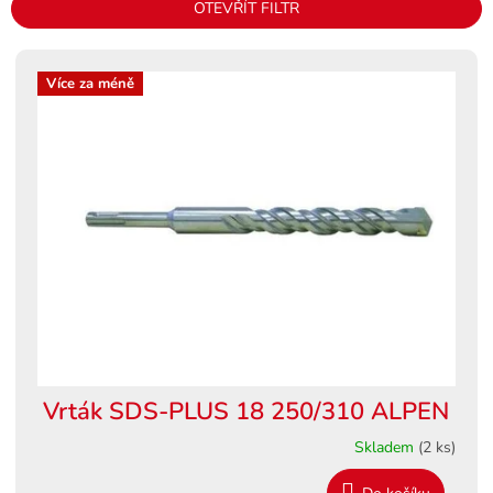
OTEVŘÍT FILTR
r
o
V
d
ý
Více za méně
u
p
k
i
t
s
ů
p
r
o
d
u
k
t
ů
Vrták SDS-PLUS 18 250/310 ALPEN
Skladem
(2 ks)