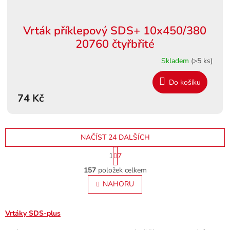
Vrták příklepový SDS+ 10x450/380
20760 čtyřbřité
Skladem
(>5 ks)
Do košíku
74 Kč
NAČÍST 24 DALŠÍCH
S
1
7
t
O
r
157
položek celkem
v
á
l
NAHORU
n
á
k
o
d
v
a
Vrtáky SDS-plus
á
c
n