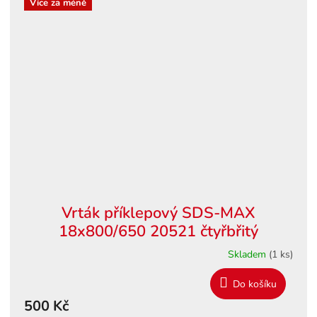
Více za méně
Vrták příklepový SDS-MAX
18x800/650 20521 čtyřbřitý
Skladem
(1 ks)
Do košíku
500 Kč