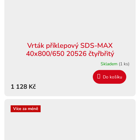
Vrták příklepový SDS-MAX
40x800/650 20526 čtyřbřitý
Skladem
(1 ks)
Do košíku
1 128 Kč
Více za méně