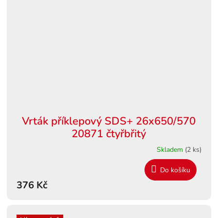
Vrták příklepový SDS+ 26x650/570
20871 čtyřbřitý
Skladem
(2 ks)
Do košíku
376 Kč