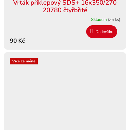
Vrták příklepový SDS+ 16x350/270
20780 čtyřbřité
Skladem
(>5 ks)
Do košíku
90 Kč
Více za méně