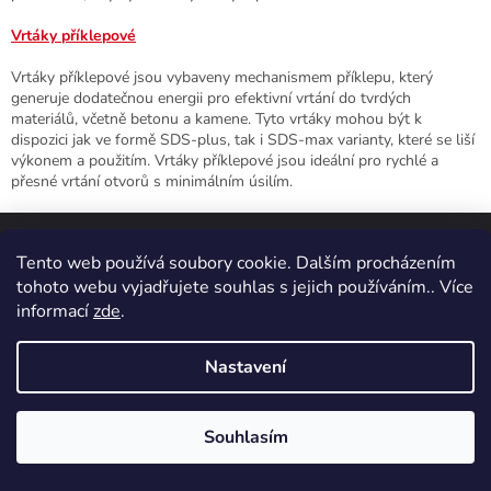
Vrtáky příklepové
Vrtáky příklepové jsou vybaveny mechanismem příklepu, který
generuje dodatečnou energii pro efektivní vrtání do tvrdých
materiálů, včetně betonu a kamene. Tyto vrtáky mohou být k
dispozici jak ve formě SDS-plus, tak i SDS-max varianty, které se liší
výkonem a použitím. Vrtáky příklepové jsou ideální pro rychlé a
přesné vrtání otvorů s minimálním úsilím.
Z
á
Tento web používá soubory cookie. Dalším procházením
p
tohoto webu vyjadřujete souhlas s jejich používáním.. Více
a
Odebírat newsletter
informací
zde
.
t
Vložte svůj e-mail a my vám budeme zasílat informace o nových
í
produktech na našem e-shopu.
Nastavení
E-mail
Souhlasím
Vložením e-mailu souhlasíte s
podmínkami ochrany osobních
5% SLEVA NA PRVNÍ NÁKUP
údajů