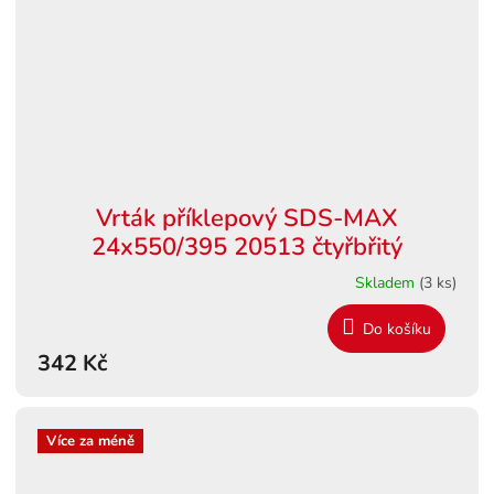
Vrták příklepový SDS-MAX
24x550/395 20513 čtyřbřitý
Skladem
(3 ks)
Do košíku
342 Kč
Více za méně