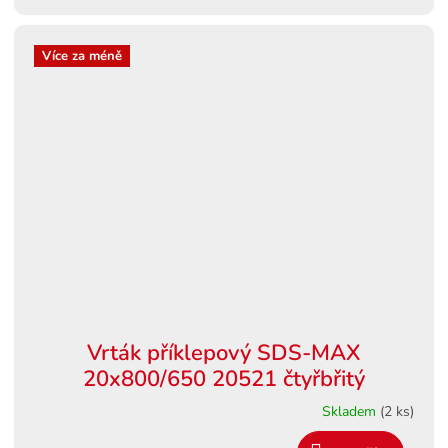
Více za méně
Vrták příklepový SDS-MAX
20x800/650 20521 čtyřbřitý
Skladem
(2 ks)