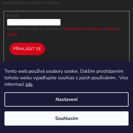
produktech na našem e-shopu.
E-mail
Vložením e-mailu souhlasíte s
podmínkami ochrany osobních
údajů
PŘIHLÁSIT SE
Tento web používá soubory cookie. Dalším procházením
tohoto webu vyjadřujete souhlas s jejich používáním.. Více
Informace pro vás
informací
zde
.
Kontakty
Reklamace a výměna zboží
Nastavení
Obchodní podmínky
Zpracování osobních údajů
Souhlasím
Moje objednávka
5% SLEVA NA PRVNÍ NÁKUP