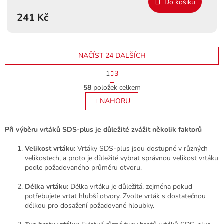
Do košíku
241 Kč
NAČÍST 24 DALŠÍCH
S
1
3
t
O
r
58
položek celkem
v
á
l
NAHORU
n
á
k
o
d
v
a
Při výběru vrtáků SDS-plus je důležité zvážit několik faktorů
á
c
n
í
Velikost vrtáku:
Vrtáky SDS-plus jsou dostupné v různých
í
p
velikostech, a proto je důležité vybrat správnou velikost vrtáku
r
podle požadovaného průměru otvoru.
v
k
Délka vrtáku:
Délka vrtáku je důležitá, zejména pokud
y
potřebujete vrtat hlubší otvory. Zvolte vrták s dostatečnou
v
délkou pro dosažení požadované hloubky.
ý