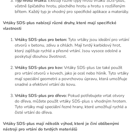
p
Typ hrotu vrtáku:
Existují různé typy hrotů vrtáků SDS-plus,
i
včetně špičatého hrotu, plochého hrotu a hrotu s rozšířeným
s
břitem. Každý typ je vhodný pro specifické aplikace a materiály.
u
Vrtáky SDS-plus nabízejí různé druhy, které mají specifické
vlastnosti
Vrtáky SDS-plus pro beton:
Tyto vrtáky jsou ideální pro vrtání
otvorů v betonu, zdivu a cihlách. Mají tvrdý karbidový hrot,
který zajišťuje rychlé a přesné vrtání. Jsou vysoce odolné a
poskytují dlouhou životnost.
Vrtáky SDS-plus pro kov:
Vrtáky SDS-plus lze také použít
pro vrtání otvorů v kovech, jako je ocel nebo hliník. Tyto vrtáky
mají speciální geometrii a povrchovou úpravu, která umožňuje
snadné a efektivní vrtání do kovu.
Vrtáky SDS-plus pro dřevo:
Pokud potřebujete vrtat otvory
do dřeva, můžete použít vrtáky SDS-plus s vhodným hrotem.
Tyto vrtáky mají speciální řezné hrany, které umožňují rychlé a
čisté vrtání do dřeva.
Vrtáky SDS-plus mají několik výhod, které je činí oblíbenými
nástroji pro vrtání do tvrdých materiálů