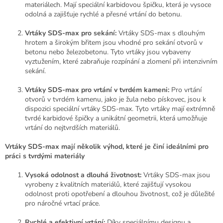
materiálech. Mají speciální karbidovou špičku, která je vysoce
odolná a zajišťuje rychlé a přesné vrtání do betonu.
Vrtáky SDS-max pro sekání:
Vrtáky SDS-max s dlouhým
hrotem a širokým břitem jsou vhodné pro sekání otvorů v
betonu nebo železobetonu. Tyto vrtáky jsou vybaveny
vyztužením, které zabraňuje rozpínání a zlomení při intenzivním
sekání.
Vrtáky SDS-max pro vrtání v tvrdém kameni:
Pro vrtání
otvorů v tvrdém kamenu, jako je žula nebo pískovec, jsou k
dispozici speciální vrtáky SDS-max. Tyto vrtáky mají extrémně
tvrdé karbidové špičky a unikátní geometrii, která umožňuje
vrtání do nejtvrdších materiálů.
Vrtáky SDS-max mají několik výhod, které je činí ideálními pro
práci s tvrdými materiály
Vysoká odolnost a dlouhá životnost:
Vrtáky SDS-max jsou
vyrobeny z kvalitních materiálů, které zajišťují vysokou
odolnost proti opotřebení a dlouhou životnost, což je důležité
pro náročné vrtací práce.
Rychlé a efektivní vrtání:
Díky speciálnímu designu a