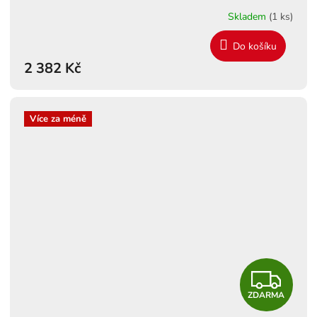
A
Skladem
(1 ks)
R
Do košíku
M
2 382 Kč
A
Více za méně
Z
ZDARMA
D