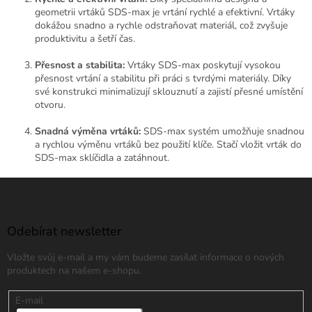
geometrii vrtáků SDS-max je vrtání rychlé a efektivní. Vrtáky
dokážou snadno a rychle odstraňovat materiál, což zvyšuje
produktivitu a šetří čas.
Přesnost a stabilita:
Vrtáky SDS-max poskytují vysokou
přesnost vrtání a stabilitu při práci s tvrdými materiály. Díky
své konstrukci minimalizují sklouznutí a zajistí přesné umístění
otvoru.
Snadná výměna vrtáků:
SDS-max systém umožňuje snadnou
a rychlou výměnu vrtáků bez použití klíče. Stačí vložit vrták do
SDS-max sklíčidla a zatáhnout.
Z
á
p
a
Odebírat newsletter
t
Vložte svůj e-mail a my vám budeme zasílat informace o nových
í
produktech na našem e-shopu.
E-mail