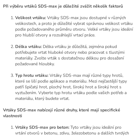
l
Při výběru vrtáků SDS-max je důležité zvážit několik faktorů
á
d
Velikost vrtáku:
Vrtáky SDS-max jsou dostupné v různých
a
velikostech, a proto je důležité vybrat správnou velikost vrtáku
c
podle požadovaného průměru otvoru. Velké vrtáky jsou ideální
í
pro hlubší otvory a rozsáhlejší vrtací práce.
p
r
Délka vrtáku:
Délka vrtáku je důležitá, zejména pokud
v
potřebujete vrtat hluboké otvory nebo pracovat s tlustými
k
materiály. Zvolte vrták s dostatečnou délkou pro dosažení
y
požadované hloubky.
v
ý
Typ hrotu vrtáku:
Vrtáky SDS-max mají různé typy hrotů,
p
které se liší podle aplikace a materiálu. Mezi nejčastější typy
i
patří špičatý hrot, plochý hrot, široký hrot a široký hrot s
s
vyztužením. Vyberte typ hrotu vrtáku podle vašich potřeb a
u
materiálu, který budete vrtat.
Vrtáky SDS-max nabízejí různé druhy, které mají specifické
vlastnosti
Vrtáky SDS-max pro beton:
Tyto vrtáky jsou ideální pro
vrtání otvorů v betonu, zdivu, železobetonu a dalších tvrdých