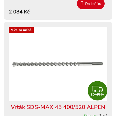
Do košíku
M
2 084 Kč
A
Více za méně
Z
ZDARMA
D
Vrták SDS-MAX 45 400/520 ALPEN
A
Skladem
(1 ks)