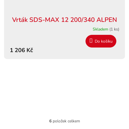
Vrták SDS-MAX 12 200/340 ALPEN
Skladem
(1 ks)
Do košíku
1 206 Kč
6
položek celkem
O
v