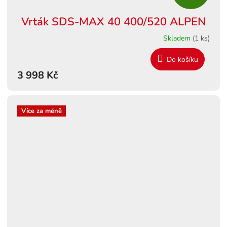
D
Vrták SDS-MAX 40 400/520 ALPEN
A
Skladem
(1 ks)
R
Do košíku
M
3 998 Kč
A
Více za méně