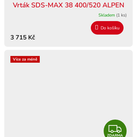
Vrták SDS-MAX 38 400/520 ALPEN
A
Skladem
(1 ks)
R
Do košíku
M
3 715 Kč
A
Více za méně
Z
ZDARMA