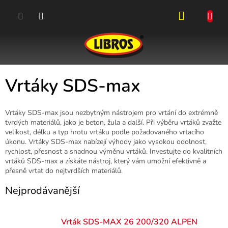
Přejít
na
obsah
NÁKUPN
KOŠÍK
Vrtáky SDS-max
Vrtáky SDS-max jsou nezbytným nástrojem pro vrtání do extrémně
tvrdých materiálů, jako je beton, žula a další. Při výběru vrtáků zvažte
velikost, délku a typ hrotu vrtáku podle požadovaného vrtacího
úkonu. Vrtáky SDS-max nabízejí výhody jako vysokou odolnost,
rychlost, přesnost a snadnou výměnu vrtáků. Investujte do kvalitních
vrtáků SDS-max a získáte nástroj, který vám umožní efektivně a
přesně vrtat do nejtvrdších materiálů.
Nejprodávanější
Vrták SDS-MAX 26 200/320 ALPEN