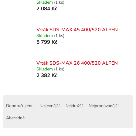
Skladem
(1 ks)
2 084 Kč
Vrták SDS-MAX 45 400/520 ALPEN
Skladem
(1 ks)
5 799 Kč
Vrták SDS-MAX 26 400/520 ALPEN
Skladem
(1 ks)
2 382 Kč
Ř
a
Doporučujeme
Nejlevnější
Nejdražší
Nejprodávanější
z
e
Abecedně
n
í