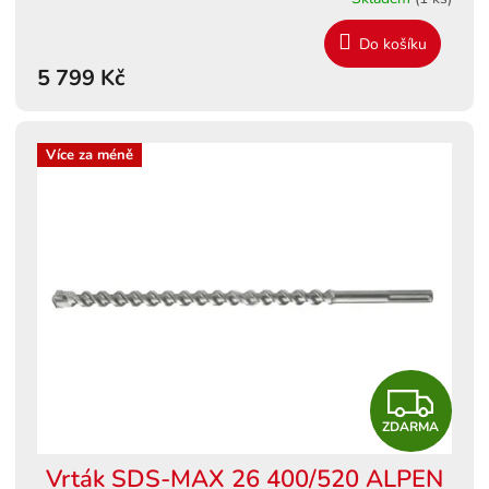
R
Do košíku
M
5 799 Kč
A
Více za méně
Z
ZDARMA
D
Vrták SDS-MAX 26 400/520 ALPEN