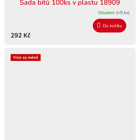
Sada bitů 100ks v plastu 18909
Skladem
(>5 ks)
Do košíku
292 Kč
Více za méně