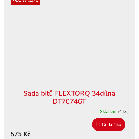
Více za méně
Sada bitů FLEXTORQ 34dílná
DT70746T
Skladem
(4 ks)
Do košíku
575 Kč