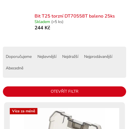
Bit T25 torzní DT70558T baleno 25ks
Skladem
(>5 ks)
244 Kč
Ř
a
Doporučujeme
Nejlevnější
Nejdražší
Nejprodávanější
z
e
Abecedně
n
í
p
OTEVŘÍT FILTR
r
o
V
d
ý
Více za méně
u
p
k
i
t