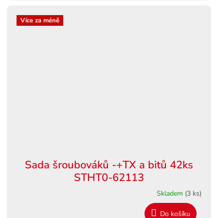
Více za méně
Sada šroubováků -+TX a bitů 42ks
STHT0-62113
Skladem
(3 ks)
Do košíku