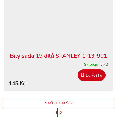
Bity sada 19 dílů STANLEY 1-13-901
Skladem
(5 ks)
Do košíku
145 Kč
NAČÍST DALŠÍ 2
S
1
2
t