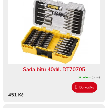
Sada bitů 40díl. DT70705
Skladem
(5 ks)
Do košíku
451 Kč