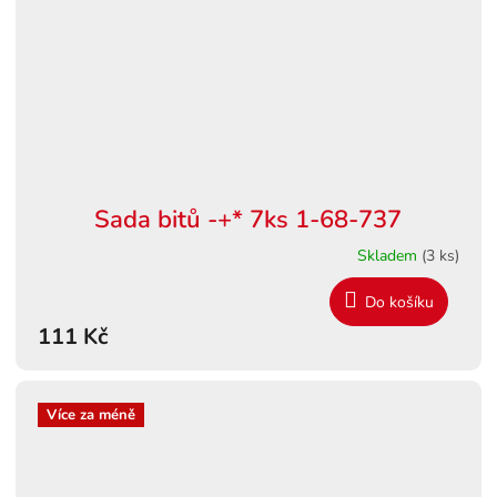
Sada bitů -+* 7ks 1-68-737
Skladem
(3 ks)
Do košíku
111 Kč
Více za méně