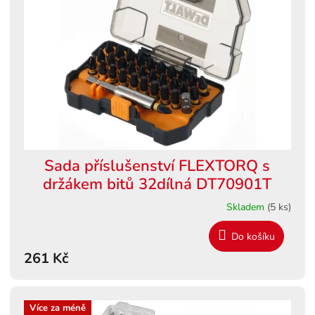
s
ů
p
r
o
d
u
k
t
ů
Sada příslušenství FLEXTORQ s
držákem bitů 32dílná DT70901T
Skladem
(5 ks)
Do košíku
261 Kč
Více za méně