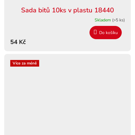
Sada bitů 10ks v plastu 18440
Skladem
(>5 ks)
Do košíku
54 Kč
Více za méně