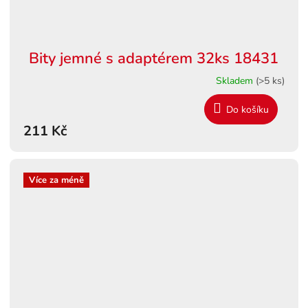
Bity jemné s adaptérem 32ks 18431
Skladem
(>5 ks)
Do košíku
211 Kč
Více za méně