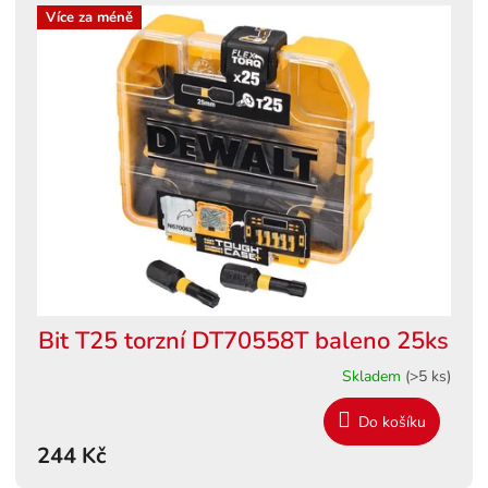
Více za méně
Bit T25 torzní DT70558T baleno 25ks
Skladem
(>5 ks)
Do košíku
244 Kč