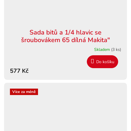
Sada bitů a 1/4 hlavic se
šroubovákem 65 dílná Makita"
Skladem
(3 ks)
Do košíku
577 Kč
Více za méně