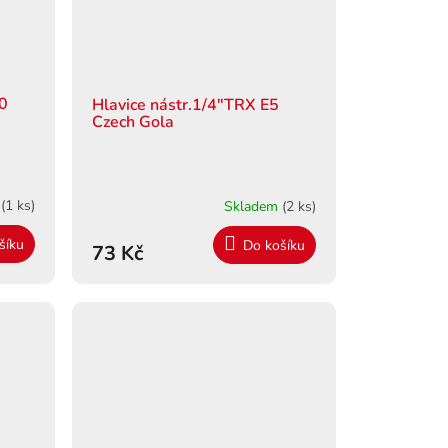
10
Hlavice nástr.1/4"TRX E5
Czech Gola
m
(1 ks)
Skladem
(2 ks)
šíku
Do košíku
73 Kč