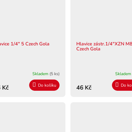
avice 1/4" 5 Czech Gola
Hlavice zástr.1/4"XZN M
Czech Gola
Skladem
(5 ks)
Sklade
Do košíku
Do ko
 Kč
46 Kč