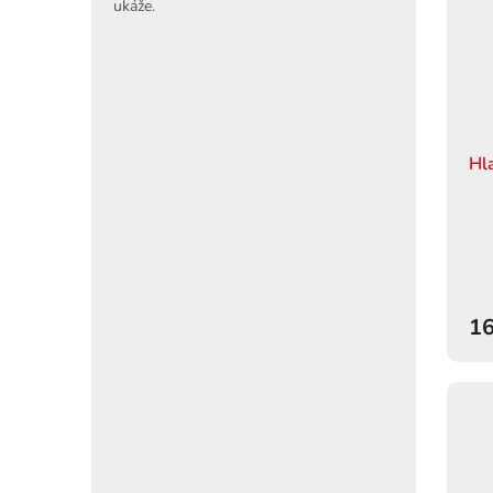
ukáže.
Hl
16