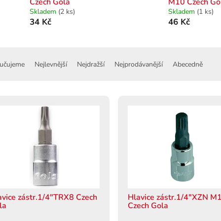
Czech Gola
M10 Czech Go
Skladem
(2 ks)
Skladem
(1 ks)
34 Kč
46 Kč
učujeme
Nejlevnější
Nejdražší
Nejprodávanější
Abecedně
avice zástr.1/4"TRX8 Czech
Hlavice zástr.1/4"XZN M
la
Czech Gola