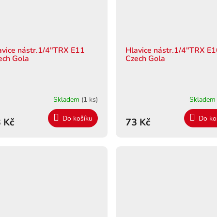
avice nástr.1/4"TRX E11
Hlavice nástr.1/4"TRX E
ech Gola
Czech Gola
Skladem
(1 ks)
Sklade
Do košíku
Do ko
 Kč
73 Kč