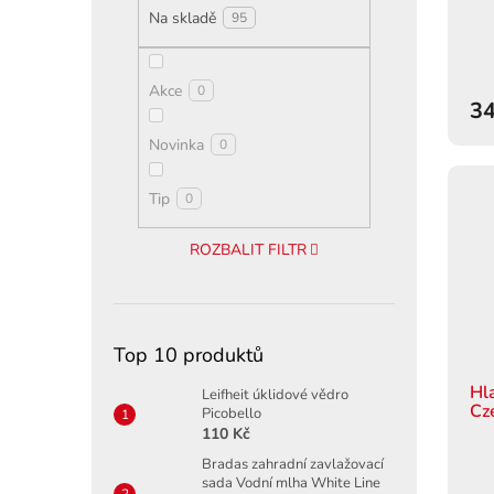
ů
Na skladě
95
Akce
0
34
Novinka
0
Tip
0
ROZBALIT FILTR
Top 10 produktů
Hl
Leifheit úklidové vědro
Cz
Picobello
110 Kč
Bradas zahradní zavlažovací
sada Vodní mlha White Line