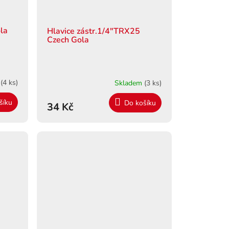
ola
Hlavice zástr.1/4"TRX25
Czech Gola
m
(4 ks)
Skladem
(3 ks)
šíku
Do košíku
34 Kč