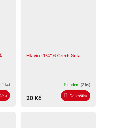
 5
Hlavice 1/4" 6 Czech Gola
m
(4 ks)
Skladem
(2 ks)
šíku
Do košíku
20 Kč