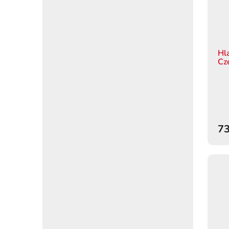
Hl
Cz
73