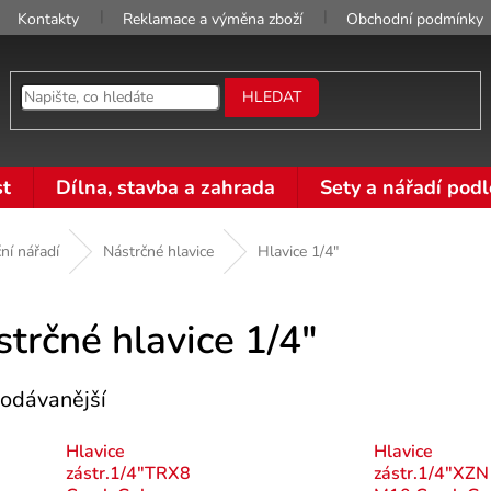
Kontakty
Reklamace a výměna zboží
Obchodní podmínky
HLEDAT
t
Dílna, stavba a zahrada
Sety a nářadí podl
ní nářadí
Nástrčné hlavice
Hlavice 1/4"
trčné hlavice 1/4"
odávanější
Hlavice
Hlavice
zástr.1/4"TRX8
zástr.1/4"XZN