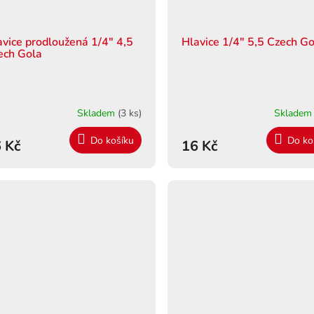
avice prodloužená 1/4" 4,5
Hlavice 1/4" 5,5 Czech G
ech Gola
Skladem
(3 ks)
Sklade
Do košíku
Do ko
 Kč
16 Kč