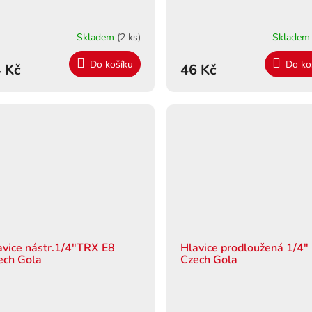
Skladem
(2 ks)
Sklade
Do košíku
Do ko
 Kč
46 Kč
avice nástr.1/4"TRX E8
Hlavice prodloužená 1/4"
ech Gola
Czech Gola