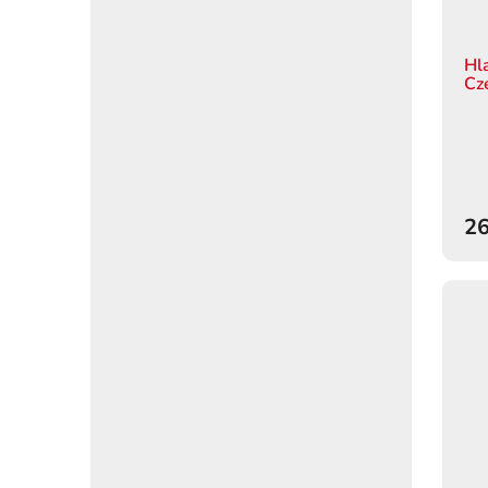
Hl
Cz
26