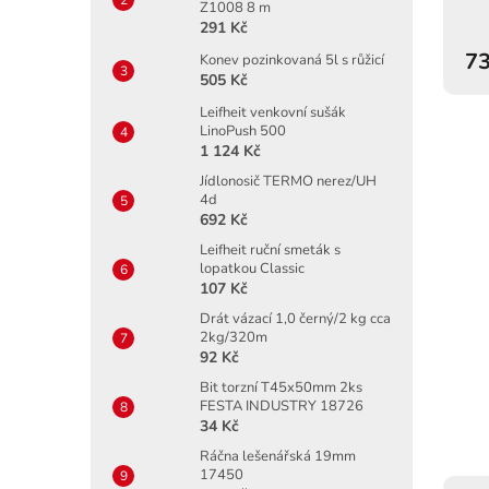
Z1008 8 m
291 Kč
73
Konev pozinkovaná 5l s růžicí
505 Kč
Leifheit venkovní sušák
LinoPush 500
1 124 Kč
Jídlonosič TERMO nerez/UH
4d
692 Kč
Leifheit ruční smeták s
lopatkou Classic
107 Kč
Drát vázací 1,0 černý/2 kg cca
2kg/320m
92 Kč
Bit torzní T45x50mm 2ks
FESTA INDUSTRY 18726
34 Kč
Ráčna lešenářská 19mm
17450