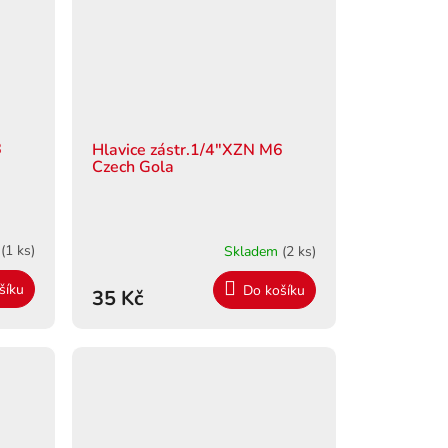
8
Hlavice zástr.1/4"XZN M6
Czech Gola
m
(1 ks)
Skladem
(2 ks)
šíku
Do košíku
35 Kč