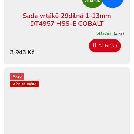
ZDARMA
D
Sada vrtáků 29dílná 1-13mm
A
DT4957 HSS-E COBALT
R
Skladem
(2 ks)
M
Do košíku
3 943 Kč
A
Akce
Více za méně