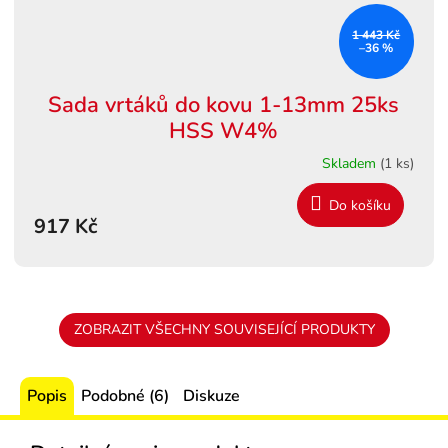
1 443 Kč
–36 %
Sada vrtáků do kovu 1-13mm 25ks
HSS W4%
Skladem
(1 ks)
Do košíku
917 Kč
ZOBRAZIT VŠECHNY SOUVISEJÍCÍ PRODUKTY
Popis
Podobné (6)
Diskuze