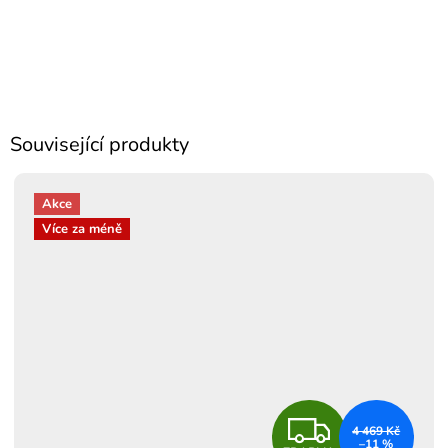
Související produkty
Akce
Více za méně
Z
4 469 Kč
–11 %