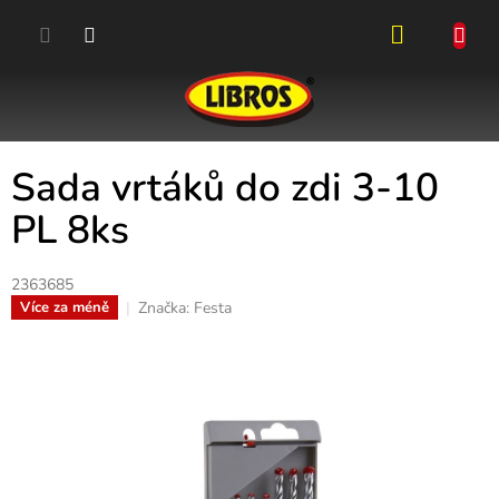
Přejít
na
obsah
NÁKUPN
KOŠÍK
Sada vrtáků do zdi 3-10
PL 8ks
2363685
Značka:
Festa
Více za méně