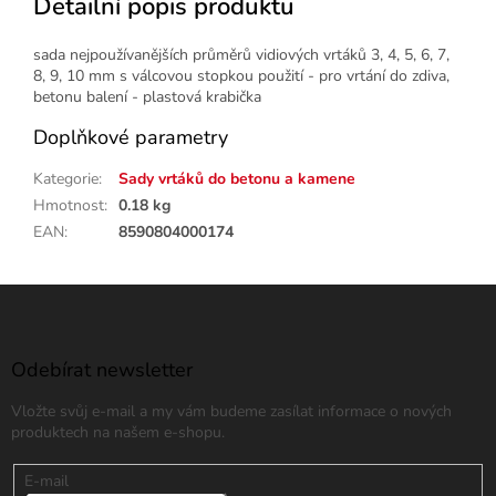
Detailní popis produktu
sada nejpoužívanějších průměrů vidiových vrtáků 3, 4, 5, 6, 7,
8, 9, 10 mm s válcovou stopkou použití - pro vrtání do zdiva,
betonu balení - plastová krabička
Doplňkové parametry
Kategorie
:
Sady vrtáků do betonu a kamene
Hmotnost
:
0.18 kg
EAN
:
8590804000174
Z
á
p
a
Odebírat newsletter
t
Vložte svůj e-mail a my vám budeme zasílat informace o nových
í
produktech na našem e-shopu.
E-mail