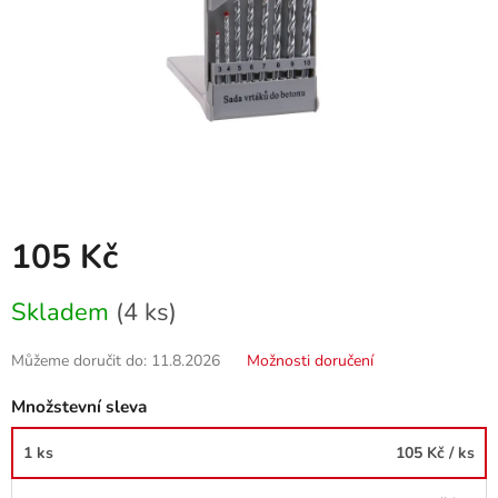
105 Kč
Měrná
Skladem
(4 ks)
cena:
Můžeme doručit do:
11.8.2026
Možnosti doručení
Množstevní sleva
1 ks
105 Kč
/ ks