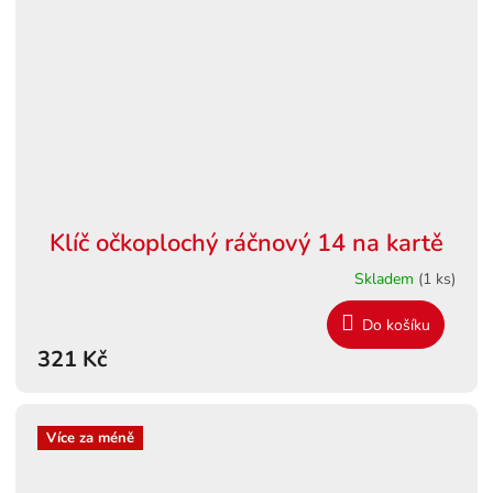
Klíč očkoplochý ráčnový 14 na kartě
Skladem
(1 ks)
Do košíku
321 Kč
Více za méně