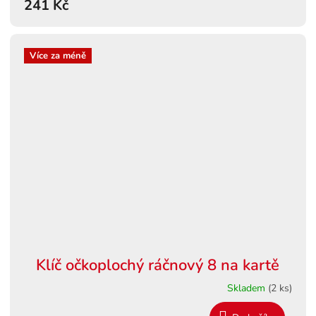
241 Kč
Více za méně
Klíč očkoplochý ráčnový 8 na kartě
Skladem
(2 ks)