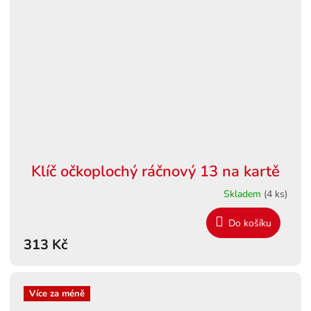
Klíč očkoplochý ráčnový 13 na kartě
Skladem
(4 ks)
Do košíku
313 Kč
Více za méně