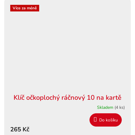
Více za méně
Klíč očkoplochý ráčnový 10 na kartě
Skladem
(4 ks)
Do košíku
265 Kč