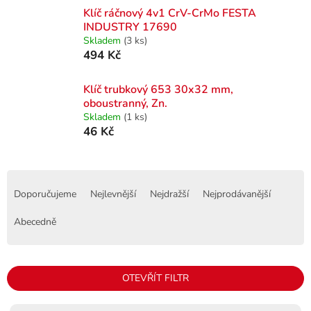
Klíč ráčnový 4v1 CrV-CrMo FESTA
INDUSTRY 17690
Skladem
(3 ks)
494 Kč
Klíč trubkový 653 30x32 mm,
oboustranný, Zn.
Skladem
(1 ks)
46 Kč
Ř
a
Doporučujeme
Nejlevnější
Nejdražší
Nejprodávanější
z
e
Abecedně
n
í
p
OTEVŘÍT FILTR
r
o
V