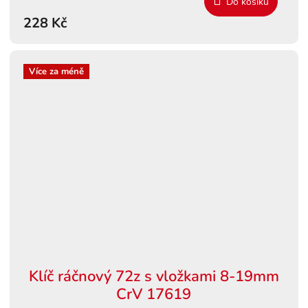
Do košíku
228 Kč
Více za méně
Klíč ráčnový 72z s vložkami 8-19mm
CrV 17619