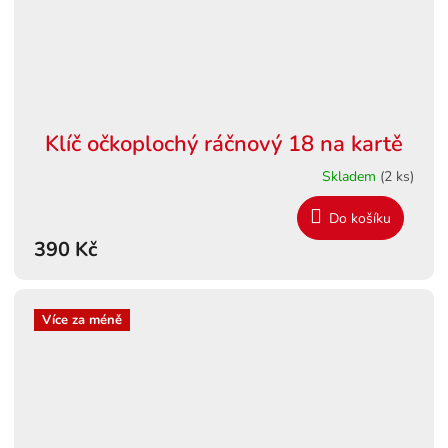
Klíč očkoplochý ráčnový 18 na kartě
Skladem
(2 ks)
Do košíku
390 Kč
Více za méně