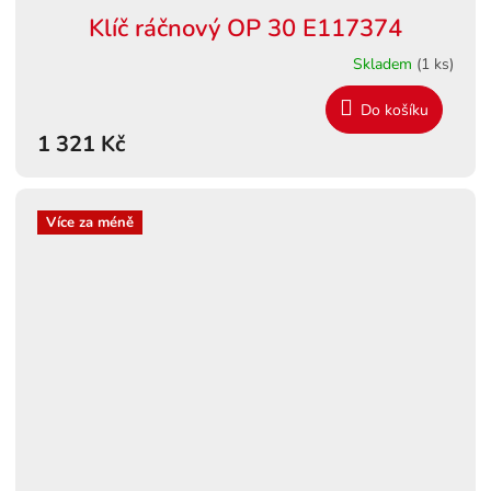
Klíč ráčnový OP 30 E117374
Skladem
(1 ks)
Do košíku
1 321 Kč
Více za méně