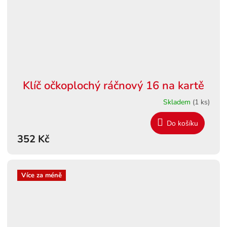
Klíč očkoplochý ráčnový 16 na kartě
Skladem
(1 ks)
Do košíku
352 Kč
Více za méně