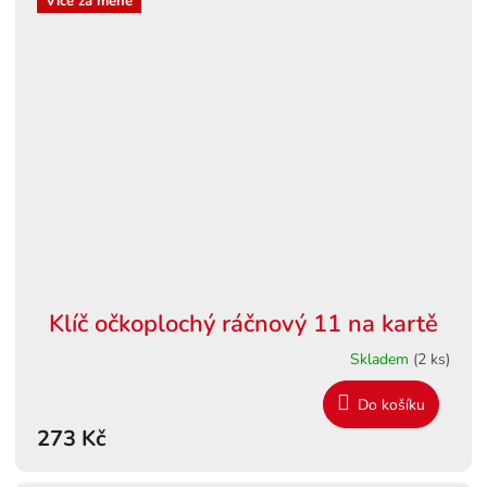
Více za méně
Klíč očkoplochý ráčnový 11 na kartě
Skladem
(2 ks)
Do košíku
273 Kč