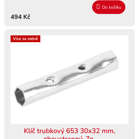
Do košíku
494 Kč
Více za méně
Klíč trubkový 653 30x32 mm,