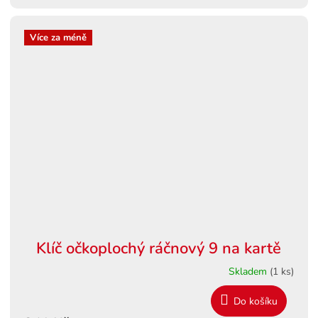
Více za méně
Klíč očkoplochý ráčnový 9 na kartě
Skladem
(1 ks)
Do košíku