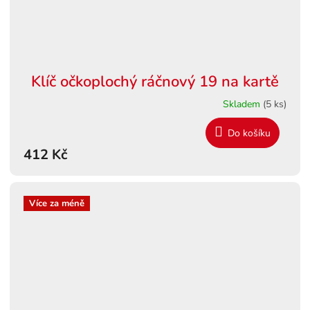
Klíč očkoplochý ráčnový 19 na kartě
Skladem
(5 ks)
Do košíku
412 Kč
Více za méně