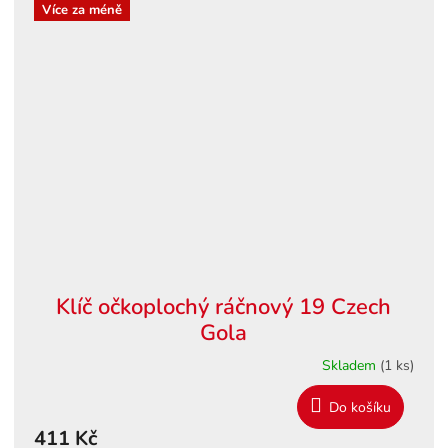
Více za méně
Klíč očkoplochý ráčnový 19 Czech
Gola
Skladem
(1 ks)
Do košíku
411 Kč