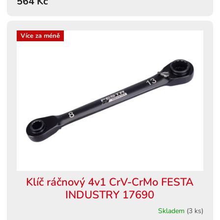
564 Kč
Více za méně
Klíč ráčnový 4v1 CrV-CrMo FESTA
INDUSTRY 17690
Skladem
(3 ks)