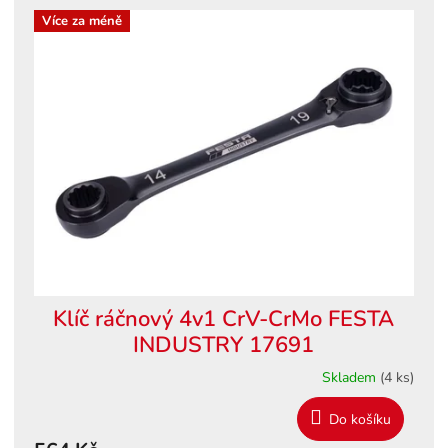
d
ý
Více za méně
u
p
k
i
t
s
ů
p
r
o
d
u
k
t
ů
Klíč ráčnový 4v1 CrV-CrMo FESTA
INDUSTRY 17691
Skladem
(4 ks)
Do košíku