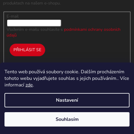
k
produktech na našem e-shopu.
y
v
E-mail
ý
p
i
Vložením e-mailu souhlasíte s
podmínkami ochrany osobních
s
údajů
u
PŘIHLÁSIT SE
Tento web používá soubory cookie. Dalším procházením
tohoto webu vyjadřujete souhlas s jejich používáním.. Více
Informace pro vás
informací
zde
.
Kontakty
Reklamace a výměna zboží
Nastavení
Obchodní podmínky
Zpracování osobních údajů
Souhlasím
Moje objednávka
5% SLEVA NA PRVNÍ NÁKUP