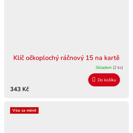
Klíč očkoplochý ráčnový 15 na kartě
Skladem
(2 ks)
Do košíku
343 Kč
Více za méně