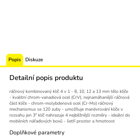
Popis
Diskuze
Detailní popis produktu
ráčnový kombinovaný klíč 4 v 1 - 8, 10, 12 a 13 mm tělo klíče
- kvalitní chrom-vanadiová ocel (CrV), nejnamáhanější ráčnová
část klíče - chrom-molybdenová ocel (Cr-Mo) ráčnový
mechanismus se 120 zuby - umožňuje manévrování klíče v
rozsahu jen 3° klíč nahrazuje 4 nejběžnější rozměry - ideální do
mobilních nářaďových boxů - šetří prostor a hmotnost
Doplňkové parametry