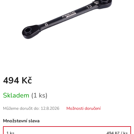
494 Kč
Měrná
Skladem
(1 ks)
cena:
Můžeme doručit do:
12.8.2026
Možnosti doručení
Množstevní sleva
1 ks
494 Kč
/ ks