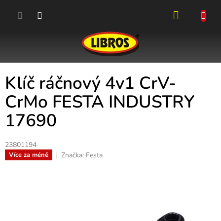
Přejít
na
obsah
NÁKUPN
KOŠÍK
Klíč ráčnový 4v1 CrV-
CrMo FESTA INDUSTRY
17690
23801194
Značka:
Festa
Více za méně