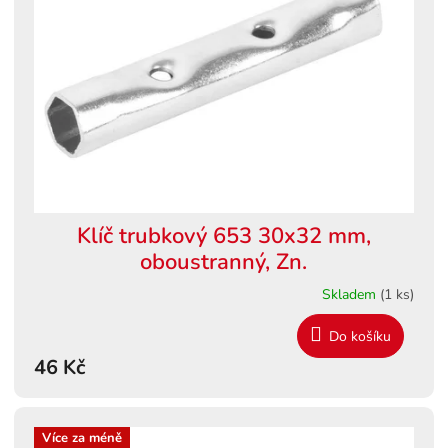
s
ů
p
r
o
d
u
k
t
ů
Klíč trubkový 653 30x32 mm,
oboustranný, Zn.
Skladem
(1 ks)
Do košíku
46 Kč
Více za méně