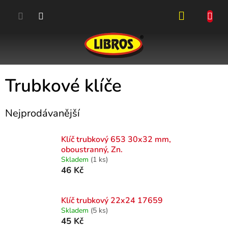
Přejít
na
obsah
NÁKUPN
KOŠÍK
Trubkové klíče
Nejprodávanější
Klíč trubkový 653 30x32 mm,
oboustranný, Zn.
Skladem
(1 ks)
46 Kč
Klíč trubkový 22x24 17659
Skladem
(5 ks)
45 Kč