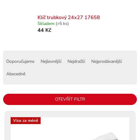
Klíč trubkový 24x27 17658
Skladem
(>5 ks)
44 Kč
Ř
a
Doporučujeme
Nejlevnější
Nejdražší
Nejprodávanější
z
e
Abecedně
n
í
p
OTEVŘÍT FILTR
r
o
V
d
ý
Více za méně
u
p
k
i
t