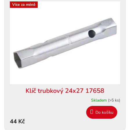
Více za méně
Klíč trubkový 24x27 17658
Skladem
(>5 ks)
Do košíku
44 Kč