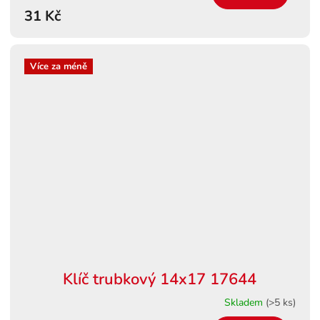
31 Kč
Více za méně
Klíč trubkový 14x17 17644
Skladem
(>5 ks)