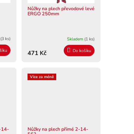
Nůžky na plech převodové levé
ERGO 250mm
m
(3 ks)
Skladem
(1 ks)
šíku
Do košíku
471 Kč
Více za méně
-14-
Nůžky na plech přímé 2-14-