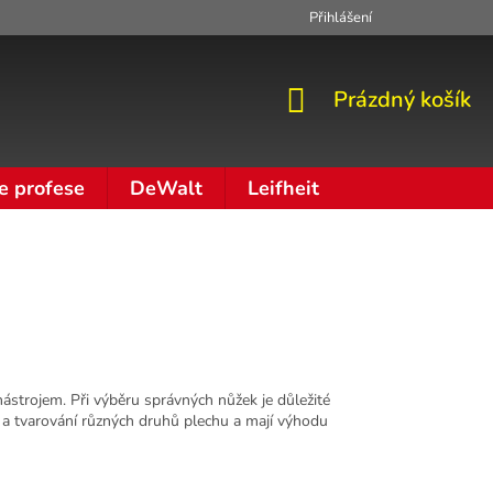
Přihlášení
Zpracování osobních údajů
Moje objednávka
NÁKUPNÍ
Prázdný košík
KOŠÍK
e profese
DeWalt
Leifheit
strojem. Při výběru správných nůžek je důležité
í a tvarování různých druhů plechu a mají výhodu