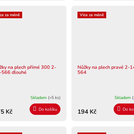
ce za méně
Více za méně
žky na plech přímé 300 2-
Nůžky na plech pravé 2-1
-566 dlouhé
564
Skladem
(>5 ks)
Skladem
(
Do košíku
Do ko
5 Kč
194 Kč