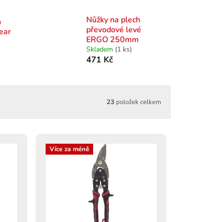
Nůžky na plech
h
převodové levé
ear
ERGO 250mm
Skladem
(1 ks)
471 Kč
23
položek celkem
Více za méně