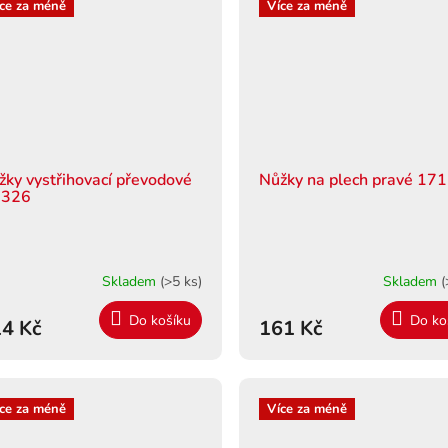
ce za méně
Více za méně
žky vystřihovací převodové
Nůžky na plech pravé 17
2326
Skladem
(>5 ks)
Skladem
(
Do košíku
Do ko
4 Kč
161 Kč
ce za méně
Více za méně