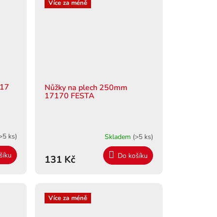
Více za méně
117
Nůžky na plech 250mm
17170 FESTA
>5 ks)
Skladem
(>5 ks)
šíku
Do košíku
131 Kč
Více za méně