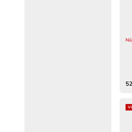
Nů
52
Ví