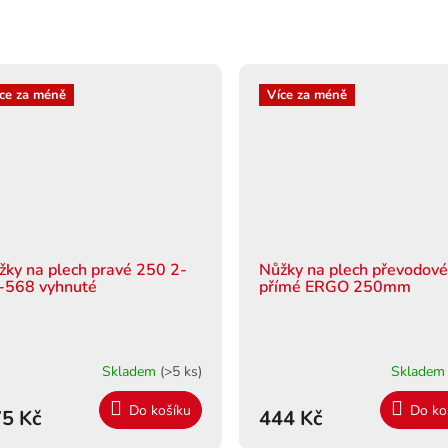
ce za méně
Více za méně
žky na plech pravé 250 2-
Nůžky na plech převodov
-568 vyhnuté
přímé ERGO 250mm
Skladem
(>5 ks)
Sklade
Do košíku
Do ko
5 Kč
444 Kč