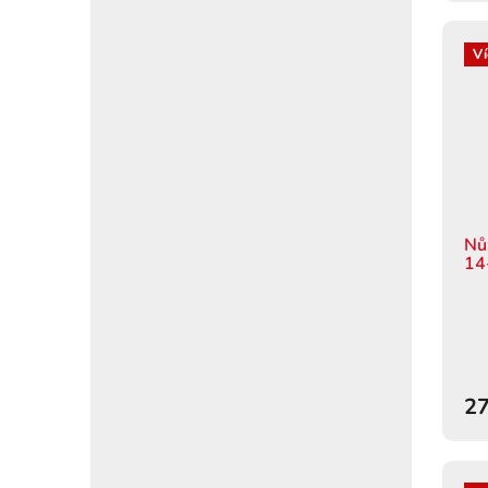
Ví
Nů
14
27