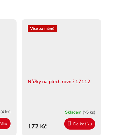
Více za méně
é
Nůžky na plech rovné 17112
m
(4 ks)
Skladem
(>5 ks)
šíku
Do košíku
172 Kč