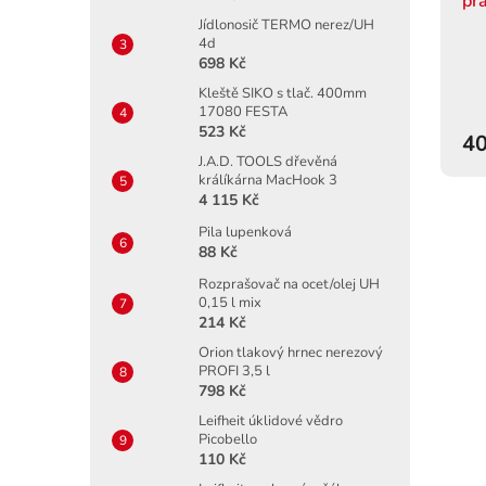
pr
Jídlonosič TERMO nerez/UH
4d
698 Kč
Kleště SIKO s tlač. 400mm
17080 FESTA
523 Kč
40
J.A.D. TOOLS dřevěná
králíkárna MacHook 3
4 115 Kč
Pila lupenková
88 Kč
Rozprašovač na ocet/olej UH
0,15 l mix
214 Kč
Orion tlakový hrnec nerezový
PROFI 3,5 l
798 Kč
Leifheit úklidové vědro
Picobello
110 Kč