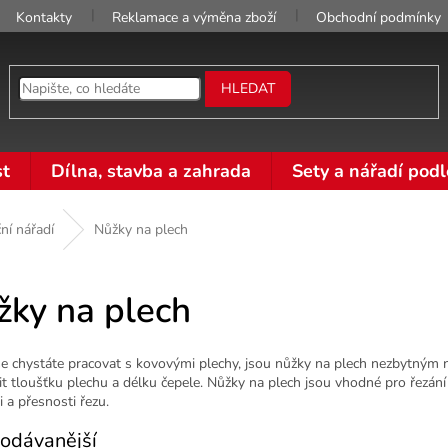
Kontakty
Reklamace a výměna zboží
Obchodní podmínky
HLEDAT
t
Dílna, stavba a zahrada
Sety a nářadí podl
ní nářadí
Nůžky na plech
žky na plech
e chystáte pracovat s kovovými plechy, jsou nůžky na plech nezbytným ná
it tloušťku plechu a délku čepele. Nůžky na plech jsou vhodné pro řezán
i a přesnosti řezu.
odávanější