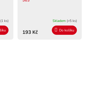
563
m
(1 ks)
Skladem
(>5 ks)
šíku
Do košíku
193 Kč