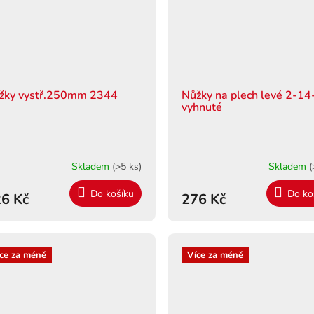
žky vystř.250mm 2344
Nůžky na plech levé 2-1
vyhnuté
Skladem
(>5 ks)
Skladem
(
Do košíku
Do ko
6 Kč
276 Kč
ce za méně
Více za méně