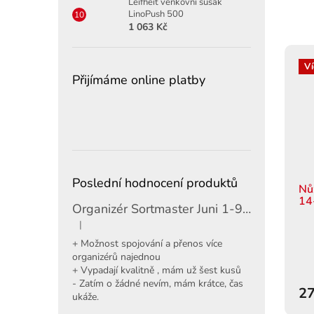
Leifheit venkovní sušák
LinoPush 500
1 063 Kč
Ví
Přijímáme online platby
Poslední hodnocení produktů
Nů
14
Organizér Sortmaster Juni 1-97-483
|
Hodnocení produktu je 5 z 5 hvězdiček.
+ Možnost spojování a přenos více
organizérů najednou
+ Vypadají kvalitně , mám už šest kusů
- Zatím o žádné nevím, mám krátce, čas
27
ukáže.