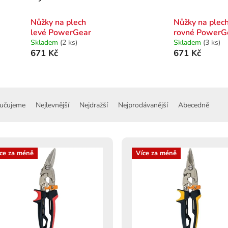
Nůžky na plech
Nůžky na plec
levé PowerGear
rovné PowerG
Skladem
(2 ks)
Skladem
(3 ks)
671 Kč
671 Kč
učujeme
Nejlevnější
Nejdražší
Nejprodávanější
Abecedně
ce za méně
Více za méně