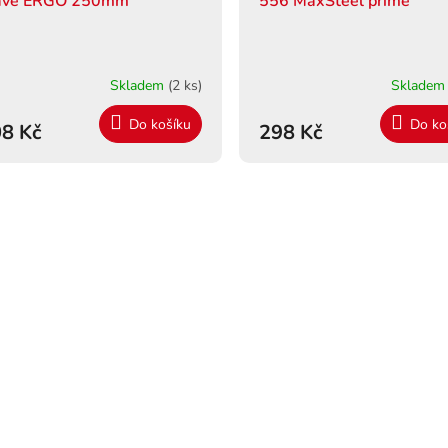
avé ERGO 250mm
556 MaxSteel přímé
Skladem
(2 ks)
Sklade
Do košíku
Do ko
8 Kč
298 Kč