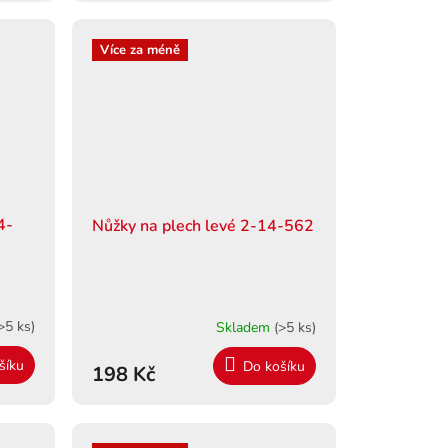
Více za méně
4-
Nůžky na plech levé 2-14-562
>5 ks)
Skladem
(>5 ks)
šíku
Do košíku
198 Kč