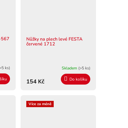
4-567
Nůžky na plech levé FESTA
červené 1712
>5 ks)
Skladem
(>5 ks)
šíku
Do košíku
154 Kč
Více za méně