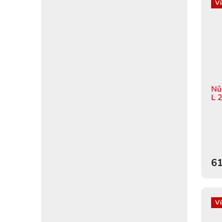
Ví
Nů
L 
61
Ví