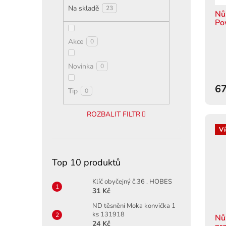
d
ů
Na skladě
23
u
Nů
Po
k
t
Akce
0
ů
Novinka
0
67
Tip
0
ROZBALIT FILTR
Ví
Top 10 produktů
Klíč obyčejný č.36 . HOBES
31 Kč
ND těsnění Moka konvička 1
ks 131918
Nů
24 Kč