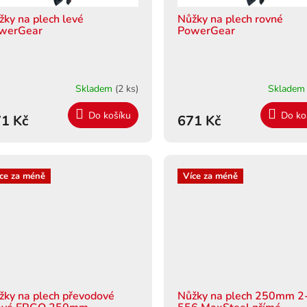
žky na plech levé
Nůžky na plech rovné
werGear
PowerGear
Skladem
(2 ks)
Sklade
Do košíku
Do ko
1 Kč
671 Kč
ce za méně
Více za méně
žky na plech převodové
Nůžky na plech 250mm 2