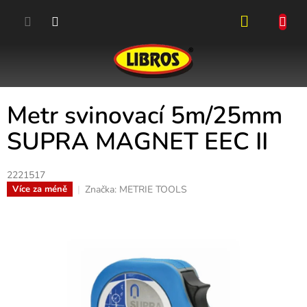
Přejít
na
obsah
NÁKUPN
KOŠÍK
Metr svinovací 5m/25mm
SUPRA MAGNET EEC II
2221517
Značka:
METRIE TOOLS
Více za méně