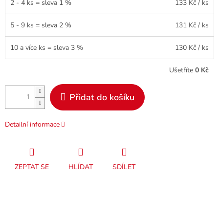
2 - 4 ks = sleva 1 %
133 Kč
/ ks
5 - 9 ks = sleva 2 %
131 Kč
/ ks
10 a více ks = sleva 3 %
130 Kč
/ ks
Ušetříte
0 Kč
Přidat do košíku
Detailní informace
ZEPTAT SE
HLÍDAT
SDÍLET