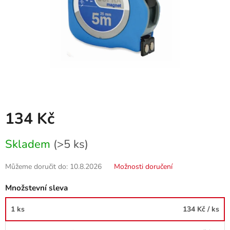
134 Kč
Měrná
Skladem
(>5 ks)
cena:
Můžeme doručit do:
10.8.2026
Možnosti doručení
Množstevní sleva
1 ks
134 Kč
/ ks