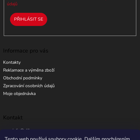
údajů
PŘIHLÁSIT SE
Informace pro vás
Kontakty
Reklamace a výměna zboží
Obchodní podmínky
Zpracování osobních údajů
Moje objednávka
Kontakt
info
@
elibros.cz
Tento web používá soubory cookie. Dalším procházením
+420 734 184 444