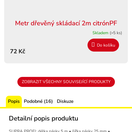
Metr dřevěný skládací 2m citrónPF
Skladem
(>5 ks)
Do košíku
72 Kč
ZOBRAZIT VŠECHNY SOUVISEJÍCÍ PRODUKTY
Popis
Podobné (16)
Diskuze
Detailní popis produktu
SUPRA PROFI: délka pásky 5 m • šířka pásky 25 mm •