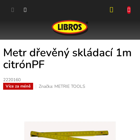
Přejít
na
obsah
NÁKUPN
KOŠÍK
Metr dřevěný skládací 1m
citrónPF
2220160
Značka:
METRIE TOOLS
Více za méně