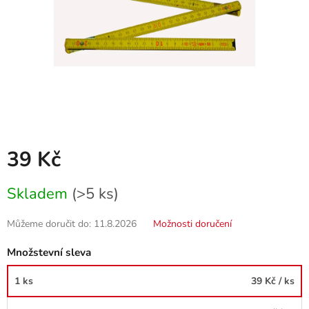
39 Kč
Měrná
Skladem
(>5 ks)
cena:
Můžeme doručit do:
11.8.2026
Možnosti doručení
Množstevní sleva
1 ks
39 Kč
/ ks