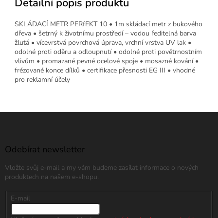
Detailní popis produktu
SKLÁDACÍ METR PERfEKT 10 • 1m skládací metr z bukového
dřeva • šetrný k životnímu prostředí – vodou ředitelná barva
žlutá • vícevrstvá povrchová úprava, vrchní vrstva UV lak •
odolné proti oděru a odloupnutí • odolné proti povětrnostním
vlivům • promazané pevné ocelové spoje • mosazné kování •
frézované konce dílků • certifikace přesnosti EG III • vhodné
pro reklamní účely
Z
á
p
a
Odebírat newsletter
t
Vložte svůj e-mail a my vám budeme zasílat informace o nových
í
produktech na našem e-shopu.
E-mail