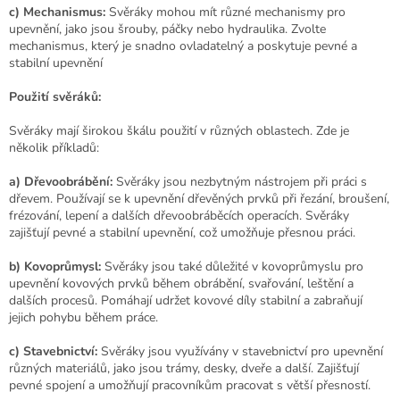
u
c) Mechanismus:
Svěráky mohou mít různé mechanismy pro
upevnění, jako jsou šrouby, páčky nebo hydraulika. Zvolte
mechanismus, který je snadno ovladatelný a poskytuje pevné a
stabilní upevnění
Použití svěráků:
Svěráky mají širokou škálu použití v různých oblastech. Zde je
několik příkladů:
a) Dřevoobrábění:
Svěráky jsou nezbytným nástrojem při práci s
dřevem. Používají se k upevnění dřevěných prvků při řezání, broušení,
frézování, lepení a dalších dřevoobráběcích operacích. Svěráky
zajišťují pevné a stabilní upevnění, což umožňuje přesnou práci.
b) Kovoprůmysl:
Svěráky jsou také důležité v kovoprůmyslu pro
upevnění kovových prvků během obrábění, svařování, leštění a
dalších procesů. Pomáhají udržet kovové díly stabilní a zabraňují
jejich pohybu během práce.
c) Stavebnictví:
Svěráky jsou využívány v stavebnictví pro upevnění
různých materiálů, jako jsou trámy, desky, dveře a další. Zajišťují
pevné spojení a umožňují pracovníkům pracovat s větší přesností.