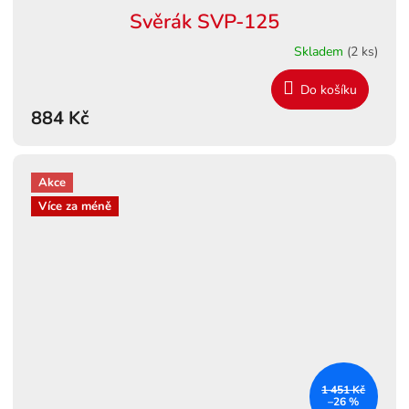
Svěrák SVP-125
Skladem
(2 ks)
Do košíku
884 Kč
Akce
Více za méně
1 451 Kč
–26 %