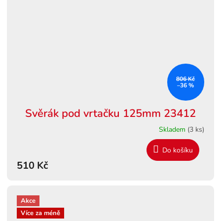
806 Kč
–36 %
Svěrák pod vrtačku 125mm 23412
Skladem
(3 ks)
Do košíku
510 Kč
Akce
Více za méně