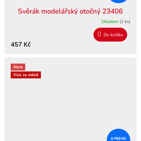
Svěrák modelářský otočný 23406
Skladem
(1 ks)
Do košíku
457 Kč
Akce
Více za méně
1 753 Kč