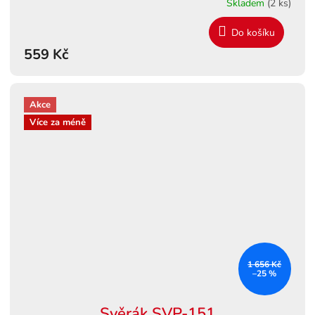
Skladem
(2 ks)
Do košíku
559 Kč
Akce
Více za méně
1 656 Kč
–25 %
Svěrák SVP-151