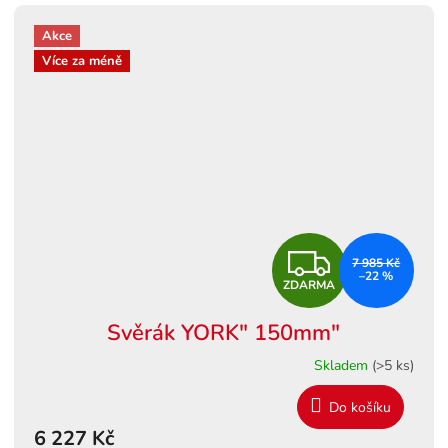
Akce
Více za méně
Z
7 985 Kč
–22 %
ZDARMA
D
Svěrák YORK" 150mm"
A
Skladem
(>5 ks)
R
Do košíku
M
6 227 Kč