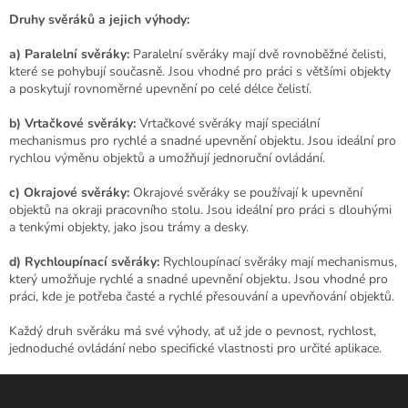
Druhy svěráků a jejich výhody:
a) Paralelní svěráky:
Paralelní svěráky mají dvě rovnoběžné čelisti,
které se pohybují současně. Jsou vhodné pro práci s většími objekty
a poskytují rovnoměrné upevnění po celé délce čelistí.
b) Vrtačkové svěráky:
Vrtačkové svěráky mají speciální
mechanismus pro rychlé a snadné upevnění objektu. Jsou ideální pro
rychlou výměnu objektů a umožňují jednoruční ovládání.
c) Okrajové svěráky:
Okrajové svěráky se používají k upevnění
objektů na okraji pracovního stolu. Jsou ideální pro práci s dlouhými
a tenkými objekty, jako jsou trámy a desky.
d) Rychloupínací svěráky:
Rychloupínací svěráky mají mechanismus,
který umožňuje rychlé a snadné upevnění objektu. Jsou vhodné pro
práci, kde je potřeba časté a rychlé přesouvání a upevňování objektů.
Každý druh svěráku má své výhody, ať už jde o pevnost, rychlost,
jednoduché ovládání nebo specifické vlastnosti pro určité aplikace.
Z
á