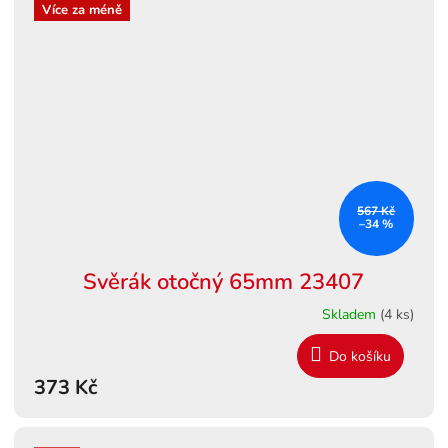
Více za méně
567 Kč
–34 %
Svěrák otočný 65mm 23407
Skladem
(4 ks)
Do košíku
373 Kč