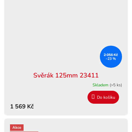
2 056 Kč
–23 %
Svěrák 125mm 23411
Skladem
(>5 ks)
Do košíku
1 569 Kč
Akce