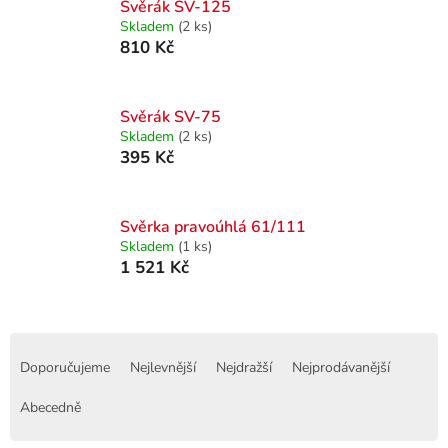
Svěrák SV-125
Skladem
(2 ks)
810 Kč
Svěrák SV-75
Skladem
(2 ks)
395 Kč
Svěrka pravoúhlá 61/111
Skladem
(1 ks)
1 521 Kč
Ř
a
Doporučujeme
Nejlevnější
Nejdražší
Nejprodávanější
z
e
Abecedně
n