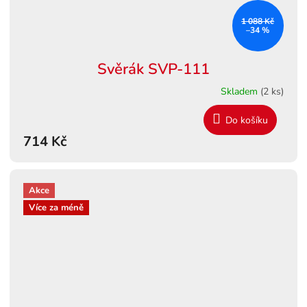
1 088 Kč
–34 %
Svěrák SVP-111
Skladem
(2 ks)
Do košíku
714 Kč
Akce
Více za méně