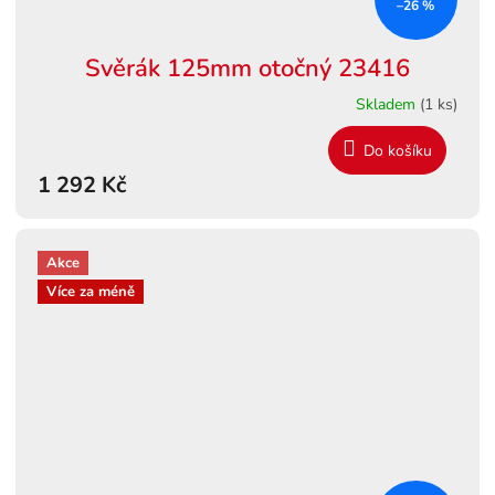
–26 %
Svěrák 125mm otočný 23416
Skladem
(1 ks)
Do košíku
1 292 Kč
Akce
Více za méně