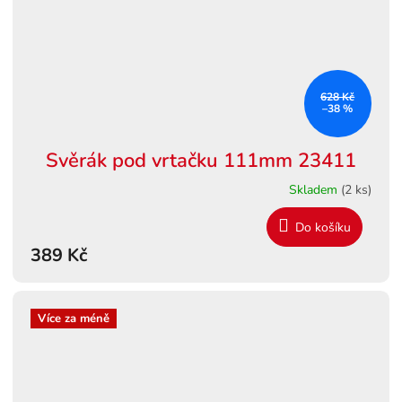
628 Kč
–38 %
Svěrák pod vrtačku 111mm 23411
Skladem
(2 ks)
Do košíku
389 Kč
Více za méně