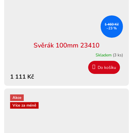
1 460 Kč
–23 %
Svěrák 100mm 23410
Skladem
(3 ks)
Do košíku
1 111 Kč
Akce
Více za méně