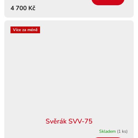
4 700 Kč
A
Více za méně
Svěrák SVV-75
Skladem
(1 ks)