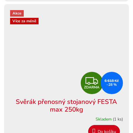
Akce
Více za méně
Z
6 618 Kč
–28 %
ZDARMA
D
Svěrák přenosný stojanový FESTA
A
max 250kg
R
Skladem
(1 ks)
M
Do košíku