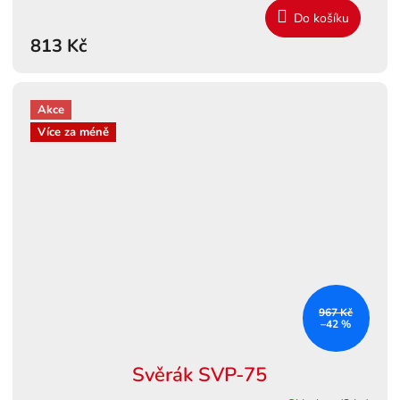
Do košíku
813 Kč
Akce
Více za méně
967 Kč
–42 %
Svěrák SVP-75