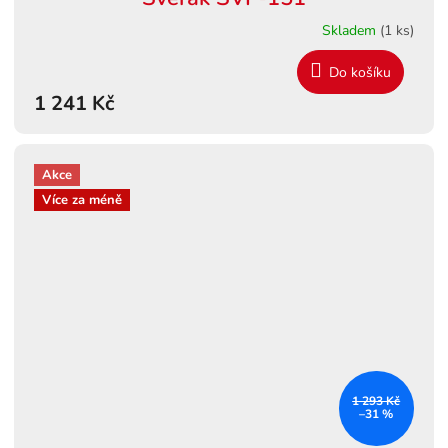
Skladem
(1 ks)
Do košíku
1 241 Kč
Akce
Více za méně
1 293 Kč
–31 %