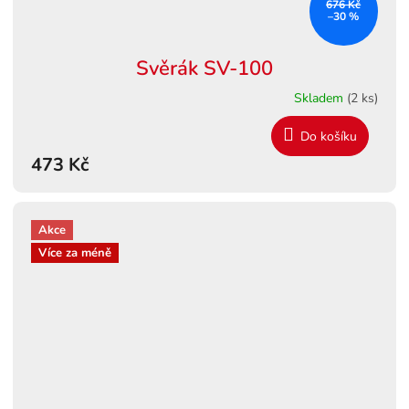
676 Kč
–30 %
Svěrák SV-100
Skladem
(2 ks)
Do košíku
473 Kč
Akce
Více za méně