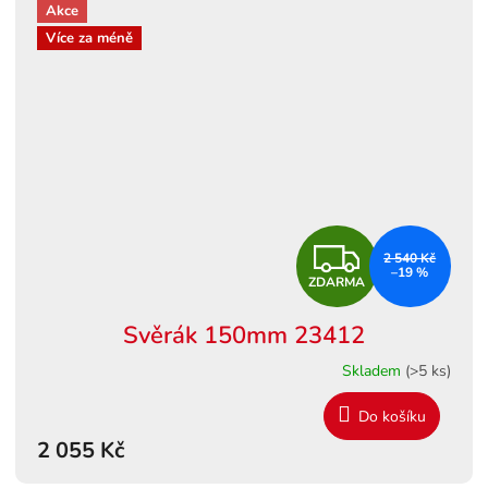
Akce
Více za méně
Z
2 540 Kč
–19 %
ZDARMA
D
Svěrák 150mm 23412
A
Skladem
(>5 ks)
R
Do košíku
M
2 055 Kč
A