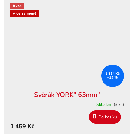
Akce
Více za méně
1 814 Kč
–19 %
Svěrák YORK" 63mm"
Skladem
(3 ks)
Do košíku
1 459 Kč