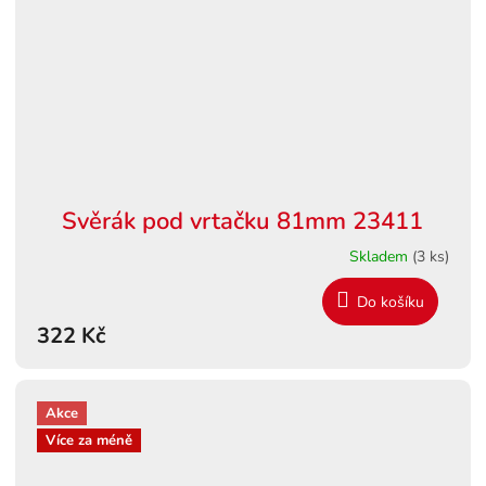
Svěrák pod vrtačku 81mm 23411
Skladem
(3 ks)
Do košíku
322 Kč
Akce
Více za méně