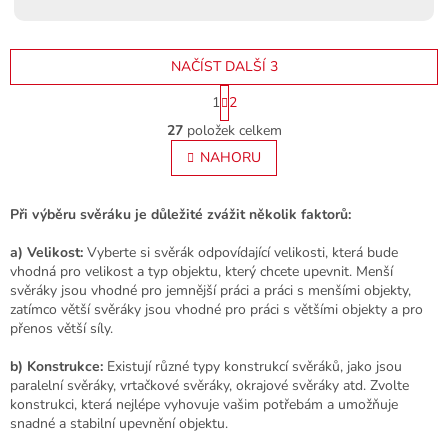
A
NAČÍST DALŠÍ 3
S
1
2
t
O
r
27
položek celkem
v
á
l
NAHORU
n
á
k
o
d
v
a
Při výběru svěráku je důležité zvážit několik faktorů:
á
c
n
í
a) Velikost:
Vyberte si svěrák odpovídající velikosti, která bude
í
p
vhodná pro velikost a typ objektu, který chcete upevnit. Menší
r
svěráky jsou vhodné pro jemnější práci a práci s menšími objekty,
v
zatímco větší svěráky jsou vhodné pro práci s většími objekty a pro
k
přenos větší síly.
y
v
b) Konstrukce:
Existují různé typy konstrukcí svěráků, jako jsou
ý
paralelní svěráky, vrtačkové svěráky, okrajové svěráky atd. Zvolte
p
konstrukci, která nejlépe vyhovuje vašim potřebám a umožňuje
i
snadné a stabilní upevnění objektu.
s