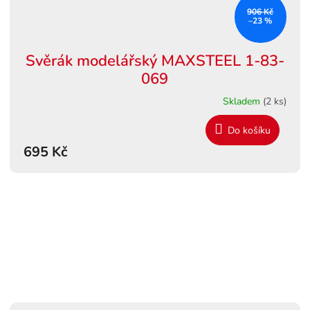
906 Kč
–23 %
Svěrák modelářský MAXSTEEL 1-83-
069
Skladem
(2 ks)
Do košíku
695 Kč