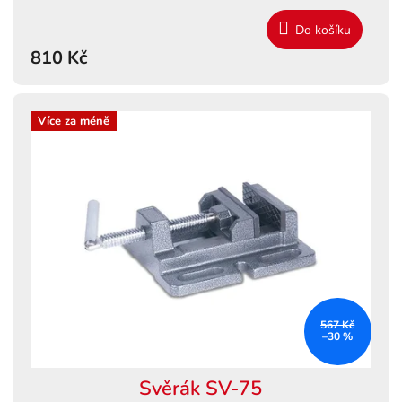
Do košíku
810 Kč
Více za méně
567 Kč
–30 %
Svěrák SV-75