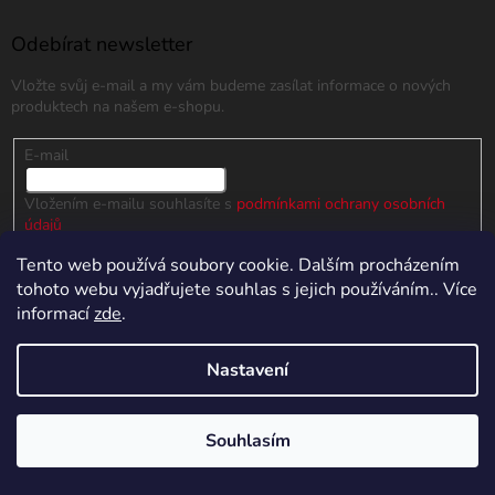
p
a
Odebírat newsletter
t
Vložte svůj e-mail a my vám budeme zasílat informace o nových
í
produktech na našem e-shopu.
E-mail
Vložením e-mailu souhlasíte s
podmínkami ochrany osobních
údajů
Tento web používá soubory cookie. Dalším procházením
PŘIHLÁSIT SE
tohoto webu vyjadřujete souhlas s jejich používáním.. Více
informací
zde
.
Nastavení
Informace pro vás
Kontakty
Souhlasím
Reklamace a výměna zboží
5% SLEVA NA PRVNÍ NÁKUP
Obchodní podmínky