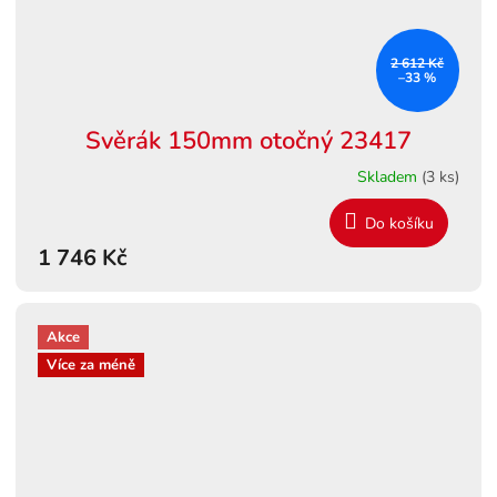
2 612 Kč
–33 %
Svěrák 150mm otočný 23417
Skladem
(3 ks)
Do košíku
1 746 Kč
Akce
Více za méně