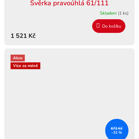
Svěrka pravoúhlá 61/111
Skladem
(1 ks)
Do košíku
1 521 Kč
Akce
Více za méně
672 Kč
–31 %