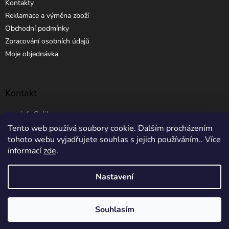
Kontakty
Reklamace a výměna zboží
Obchodní podmínky
Zpracování osobních údajů
Moje objednávka
Kontakt
info
@
elibros.cz
Tento web používá soubory cookie. Dalším procházením
+420 734 184 444
tohoto webu vyjadřujete souhlas s jejich používáním.. Více
informací
zde
.
Nastavení
Vytvořil Shoptet
Souhlasím
Copyright 2026
eLibros.cz
. Všechna práva vyhrazena.
5% SLEVA NA PRVNÍ NÁKUP