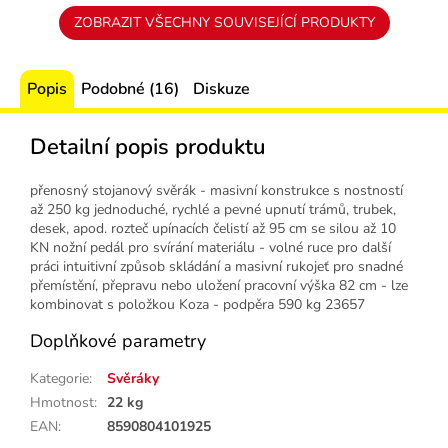
ZOBRAZIT VŠECHNY SOUVISEJÍCÍ PRODUKTY
Popis
Podobné (16)
Diskuze
Detailní popis produktu
přenosný stojanový svěrák - masivní konstrukce s nostností
až 250 kg jednoduché, rychlé a pevné upnutí trámů, trubek,
desek, apod. rozteč upínacích čelistí až 95 cm se silou až 10
KN nožní pedál pro svírání materiálu - volné ruce pro další
práci intuitivní způsob skládání a masivní rukojeť pro snadné
přemístění, přepravu nebo uložení pracovní výška 82 cm - lze
kombinovat s položkou Koza - podpěra 590 kg 23657
Doplňkové parametry
Kategorie
:
Svěráky
Hmotnost
:
22 kg
EAN
:
8590804101925