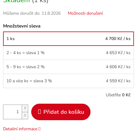
Skladem
(1 ks)
cena:
Můžeme doručit do:
11.8.2026
Možnosti doručení
Množstevní sleva
1 ks
4 700 Kč
/ ks
2 - 4 ks = sleva 1 %
4 653 Kč
/ ks
5 - 9 ks = sleva 2 %
4 606 Kč
/ ks
10 a více ks = sleva 3 %
4 559 Kč
/ ks
Ušetříte
0 Kč
Přidat do košíku
Detailní informace