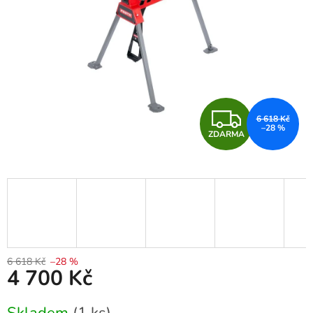
Z
6 618 Kč
–28 %
ZDARMA
D
A
R
M
A
6 618 Kč
–28 %
4 700 Kč
Měrná