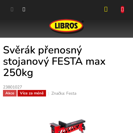
Přejít
na
obsah
NÁKUPN
KOŠÍK
Svěrák přenosný
stojanový FESTA max
250kg
23801027
Značka:
Festa
Akce
Více za méně