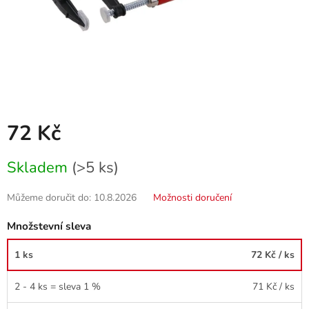
72 Kč
Měrná
Skladem
(>5 ks)
cena:
Můžeme doručit do:
10.8.2026
Možnosti doručení
Množstevní sleva
1 ks
72 Kč
/ ks
2 - 4 ks = sleva 1 %
71 Kč
/ ks