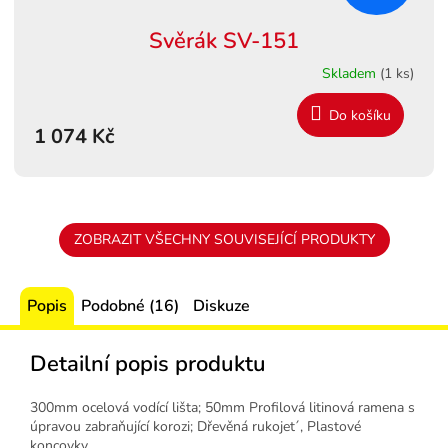
Svěrák SV-151
Skladem
(1 ks)
Do košíku
1 074 Kč
ZOBRAZIT VŠECHNY SOUVISEJÍCÍ PRODUKTY
Popis
Podobné (16)
Diskuze
Detailní popis produktu
300mm ocelová vodící lišta; 50mm Profilová litinová ramena s
úpravou zabraňující korozi; Dřevěná rukojet´, Plastové
koncovky.