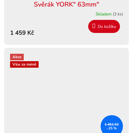
Svěrák YORK" 63mm"
Skladem
(3 ks)
Do košíku
1 459 Kč
Akce
Více za méně
1 451 Kč
–25 %