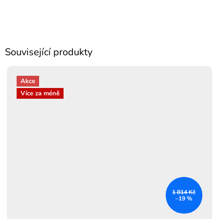
Související produkty
Akce
Více za méně
1 814 Kč
–19 %