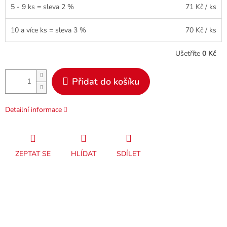
5 - 9 ks = sleva 2 %
71 Kč
/ ks
10 a více ks = sleva 3 %
70 Kč
/ ks
Ušetříte
0 Kč
Přidat do košíku
Detailní informace
ZEPTAT SE
HLÍDAT
SDÍLET