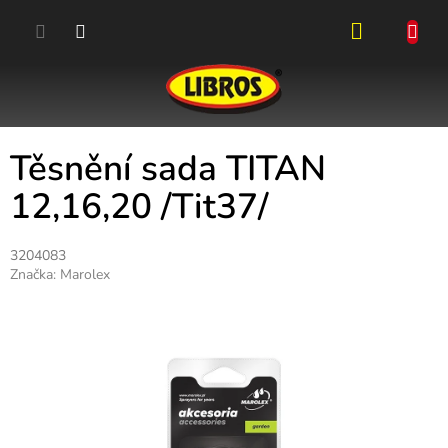
Přejít
na
obsah
NÁKUPN
KOŠÍK
Těsnění sada TITAN
12,16,20 /Tit37/
3204083
Značka:
Marolex