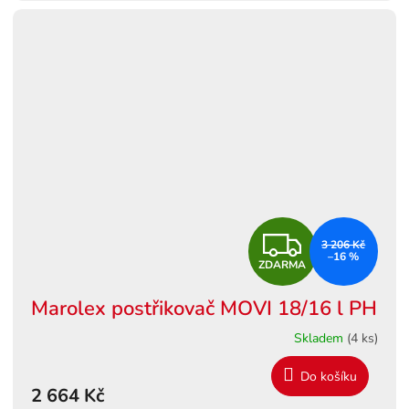
Z
3 206 Kč
–16 %
ZDARMA
D
Marolex postřikovač MOVI 18/16 l PH
A
Skladem
(4 ks)
R
Do košíku
M
2 664 Kč