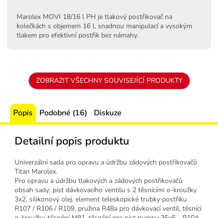
A
Marolex MOVI 18/16 l PH je tlakový postřikovač na
kolečkách s objemem 16 l, snadnou manipulací a vysokým
tlakem pro efektivní postřik bez námahy.
ZOBRAZIT VŠECHNY SOUVISEJÍCÍ PRODUKTY
Popis
Podobné (16)
Diskuze
Detailní popis produktu
Univerzální sada pro opravu a údržbu zádových postřikovačů
Titan Marolex.
Pro opravu a údržbu tlakových a zádových postřikovačů
obsah sady: píst dávkovacího ventilu s 2 těsnícími o-kroužky
3x2, silikonový olej, element teleskopické trubky postřiku
R107 / R106 / R109, pružina R48a pro dávkovací ventil, těsnící
o-kroužky, těsnění M81, těsnění pro píst pumpy 35x5 - R104,