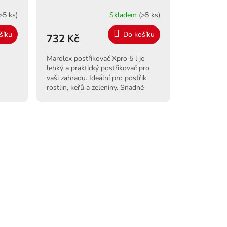
>5 ks)
Skladem
(>5 ks)
šíku
Do košíku
732 Kč
Marolex postřikovač Xpro 5 l je
lehký a praktický postřikovač pro
vaši zahradu. Ideální pro postřik
rostlin, keřů a zeleniny. Snadné
použití a dlouhá životnost.