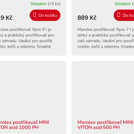
Skladem
(>5 ks)
Skladem
(
Do košíku
Do ko
9 Kč
889 Kč
olex postřikovač Xpro 9 l je
Marolex postřikovač Xpro 7 l j
ký a praktický postřikovač pro
lehký a praktický postřikovač 
i zahradu. Ideální pro postřik
vaši zahradu. Ideální pro postř
tlin, keřů a zeleniny. Snadné
rostlin, keřů a zeleniny. Snadn
žití a dlouhá životnost.
použití a dlouhá životnost.
rolex postřikovač MINI
Marolex postřikovač MINI
TON acid 1000 PH
VITON acid 500 PH