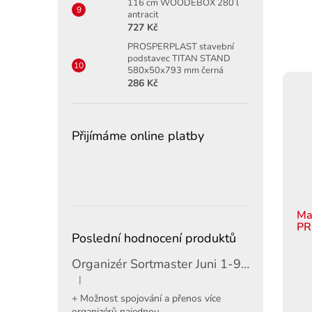
116 cm WOODEBOX 280 l
antracit
727 Kč
PROSPERPLAST stavební
podstavec TITAN STAND
580x50x793 mm černá
286 Kč
Přijímáme online platby
Ma
PR
Poslední hodnocení produktů
Organizér Sortmaster Juni 1-97-483
|
Hodnocení produktu je 5 z 5 hvězdiček.
+ Možnost spojování a přenos více
organizérů najednou