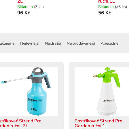
2L
ruční,1L
Skladem
(3 ks)
Skladem
(>5 ks)
96 Kč
56 Kč
učujeme
Nejlevnější
Nejdražší
Nejprodávanější
Abecedně
střikovač Strend Pro
Postřikovač Strend Pro
rden ruční, 2L
Garden ruční,1L