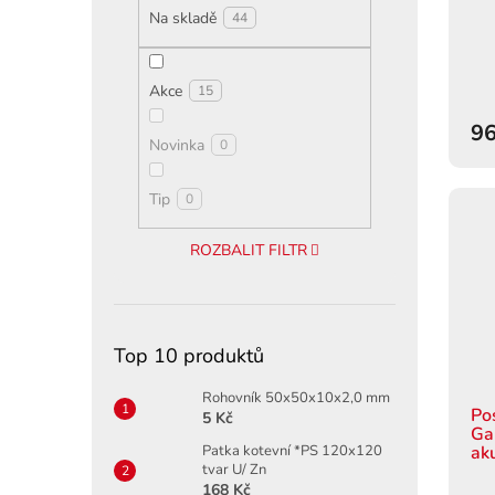
t
Na skladě
44
ů
Akce
15
96
Novinka
0
Tip
0
ROZBALIT FILTR
Top 10 produktů
Rohovník 50x50x10x2,0 mm
Po
5 Kč
Ga
ak
Patka kotevní *PS 120x120
tvar U/ Zn
168 Kč