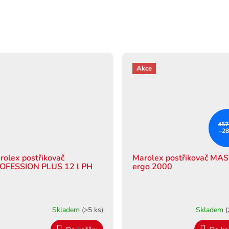
Akce
457
–2
rolex postřikovač
Marolex postřikovač MA
OFESSION PLUS 12 l PH
ergo 2000
Skladem
(>5 ks)
Skladem
(