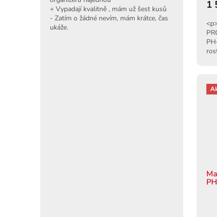
1 
+ Vypadají kvalitně , mám už šest kusů
- Zatím o žádné nevím, mám krátce, čas
<p>
ukáže.
PR
PH<
ros
12 
A
Ma
P