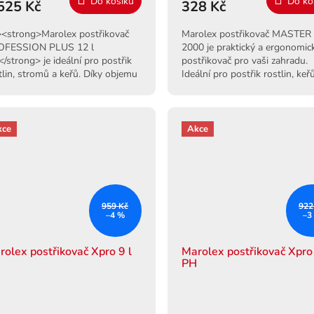
Do košíku
Do ko
525 Kč
328 Kč
<strong>Marolex postřikovač
Marolex postřikovač MASTER
OFESSION PLUS 12 l
2000 je praktický a ergonomic
/strong> je ideální pro postřik
postřikovač pro vaši zahradu.
tlin, stromů a keřů. Díky objemu
Ideální pro postřik rostlin, keř
l je vhodný pro větší zahrady....
zeleniny. Snadné použití a dlo
životnost.
kce
Akce
959 Kč
922
–4 %
–3
rolex postřikovač Xpro 9 l
Marolex postřikovač Xpro 
H
PH