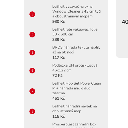
Leifheit vysavač na okna
Window Cleaner s 43 cm tyčí
a oboustranným mopem
40
930 Kč
Leifheit role vakuovací folie
30 x 600 cm
339 Kč
BROS náhrada tekutá náplň,
až na 60 nocí
117 Kč
Podložka UH protiskluzová
46x122 cm
72 Kč
Leifheit Mop Set PowerClean
M + náhrada micro duo
zdarma
461 Kč
Leifheit náhradní návlek na
oboustranný mop
115 Kč
Prosperplast zahradní box