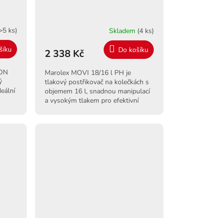
R
M
>5 ks)
Skladem
(4 ks)
A
šíku
Do košíku
2 338 Kč
TON
Marolex MOVI 18/16 l PH je
ý
tlakový postřikovač na kolečkách s
deální
objemem 16 l, snadnou manipulací
a vysokým tlakem pro efektivní
í.
postřik bez námahy.