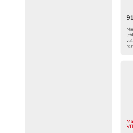
91
Mar
leh
vaš
ros
pou
Ma
VI