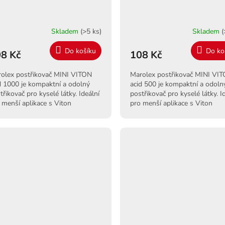
Skladem
(>5 ks)
Skladem
(
Do košíku
Do ko
8 Kč
108 Kč
olex postřikovač MINI VITON
Marolex postřikovač MINI VI
d 1000 je kompaktní a odolný
acid 500 je kompaktní a odoln
třikovač pro kyselé látky. Ideální
postřikovač pro kyselé látky. I
 menší aplikace s Viton
pro menší aplikace s Viton
něním a snadnou manipulací.
těsněním a snadnou manipulac