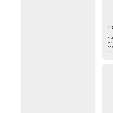
10
Mar
aci
pos
pro
těs