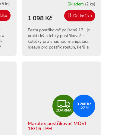
>5 ks)
Skladem
(2 ks)
šíku
Do košíku
1 098 Kč
e
Festa postřikovač pojízdný 12 l je
pro
praktický a lehký postřikovač s
ik
kolečky pro snadnou manipulaci.
é
Ideální pro postřik rostlin, keřů a
zeleniny ve vaší zahradě.
Z
3 206 Kč
–27 %
ZDARMA
D
Marolex postřikovač MOVI
A
18/16 l PH