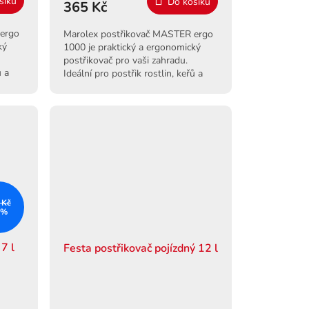
šíku
Do košíku
365 Kč
 ergo
Marolex postřikovač MASTER ergo
ký
1000 je praktický a ergonomický
postřikovač pro vaši zahradu.
ů a
Ideální pro postřik rostlin, keřů a
uhá
zeleniny. Snadné použití a dlouhá
životnost.
 Kč
 %
7 l
Festa postřikovač pojízdný 12 l