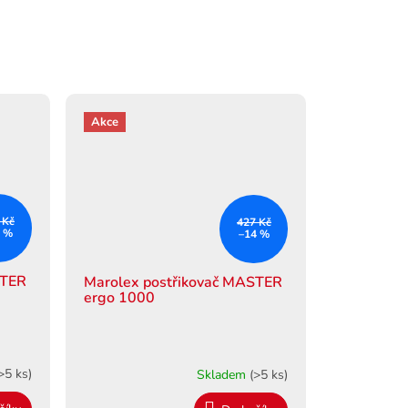
Akce
 Kč
427 Kč
8 %
–14 %
STER
Marolex postřikovač MASTER
ergo 1000
>5 ks)
Skladem
(>5 ks)