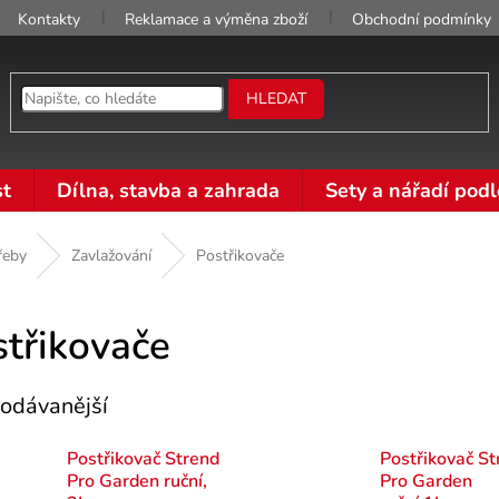
Kontakty
Reklamace a výměna zboží
Obchodní podmínky
HLEDAT
t
Dílna, stavba a zahrada
Sety a nářadí podl
řeby
Zavlažování
Postřikovače
střikovače
odávanější
Postřikovač Strend
Postřikovač St
Pro Garden ruční,
Pro Garden