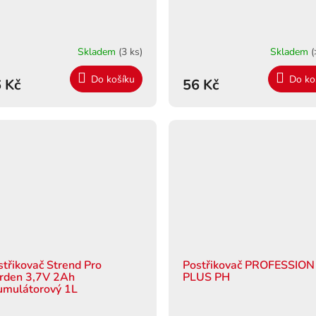
Skladem
(3 ks)
Skladem
(
Do košíku
Do ko
 Kč
56 Kč
střikovač Strend Pro
Postřikovač PROFESSION
rden 3,7V 2Ah
PLUS PH
umulátorový 1L