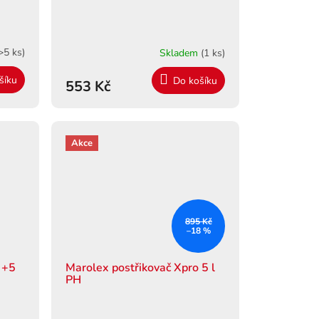
>5 ks)
Skladem
(1 ks)
šíku
Do košíku
553 Kč
Akce
895 Kč
–18 %
 +5
Marolex postřikovač Xpro 5 l
PH