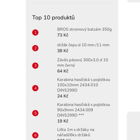
Top 10 produktů
BROS stromový balzám 350g
73 Kč
držák čepu d 10 mm /11 mm
38 Kč
Závěs pásový 300x3,0 d 10
mm černý
64 Kč
Karabina hasičská s pojistkou
100x10mm 2434.010
DIN5299D
24 Kč
Karabina hasičská s pojistkou
90x9mm 2434.009
DIN5299D ***
19 Kč
Lišta 1m s držáky na
nářadí/6ks držáků