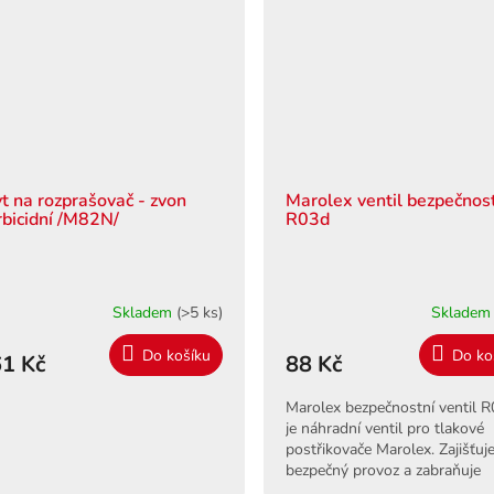
yt na rozprašovač - zvon
Marolex ventil bezpečnos
rbicidní /M82N/
R03d
Skladem
(>5 ks)
Sklade
Do košíku
Do ko
1 Kč
88 Kč
Marolex bezpečnostní ventil 
je náhradní ventil pro tlakové
postřikovače Marolex. Zajišťuj
bezpečný provoz a zabraňuje
přetlaku. Snadná výměna a