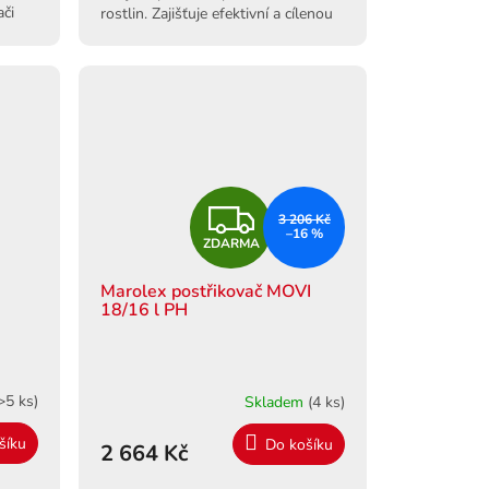
ači
rostlin. Zajišťuje efektivní a cílenou
aplikaci. Délka 100 cm.
Z
3 206 Kč
–16 %
ZDARMA
D
Marolex postřikovač MOVI
A
18/16 l PH
R
M
>5 ks)
Skladem
(4 ks)
A
šíku
Do košíku
2 664 Kč