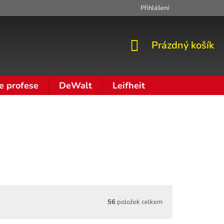
Přihlášení
Zpracování osobních údajů
Moje objednávka
NÁKUPNÍ
Prázdný košík
KOŠÍK
e profese
DeWalt
Leifheit
56
položek celkem