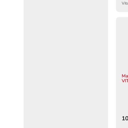
Vit
pos
kval
Ma
VI
10