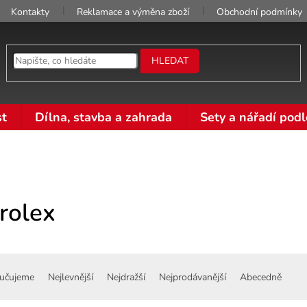
Kontakty
Reklamace a výměna zboží
Obchodní podmínky
HLEDAT
t
Dílna, stavba a zahrada
Sety a nářadí podl
rolex
učujeme
Nejlevnější
Nejdražší
Nejprodávanější
Abecedně