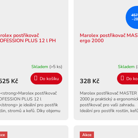
457
–2
rolex postřikovač
Marolex postřikovač MA
OFESSION PLUS 12 l PH
ergo 2000
Skladem
(>5 ks)
Skladem
(
Do košíku
Do ko
525 Kč
328 Kč
<strong>Marolex postřikovač
Marolex postřikovač MASTER
OFESSION PLUS 12 l
2000 je praktický a ergonomic
/strong> je ideální pro postřik
postřikovač pro vaši zahradu.
tlin, stromů a keřů. Díky objemu
Ideální pro postřik rostlin, keř
l je vhodný pro větší zahrady....
zeleniny. Snadné použití a dlo
životnost.
kce
Akce