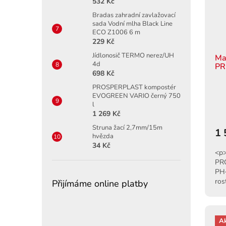
532 Kč
Bradas zahradní zavlažovací
sada Vodní mlha Black Line
ECO Z1006 6 m
229 Kč
Jídlonosič TERMO nerez/UH
Ma
4d
PR
698 Kč
PROSPERPLAST kompostér
EVOGREEN VARIO černý 750
l
1 269 Kč
Struna žací 2,7mm/15m
1 
hvězda
34 Kč
<p>
PR
PH<
ros
Přijímáme online platby
12 
A