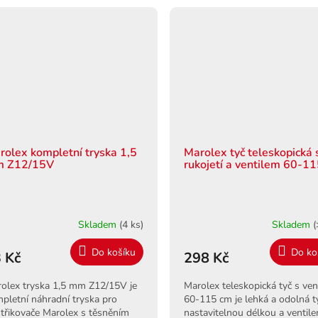
rolex kompletní tryska 1,5
Marolex tyč teleskopická 
 Z12/15V
rukojetí a ventilem 60-1
Skladem
(4 ks)
Skladem
(
Do košíku
Do ko
 Kč
298 Kč
olex tryska 1,5 mm Z12/15V je
Marolex teleskopická tyč s ven
pletní náhradní tryska pro
60-115 cm je lehká a odolná t
třikovače Marolex s těsněním
nastavitelnou délkou a ventile