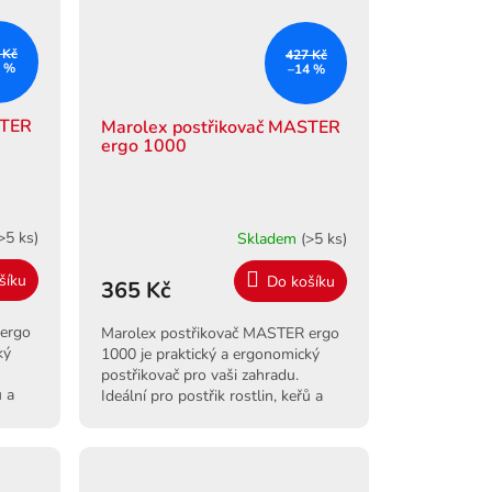
 Kč
427 Kč
8 %
–14 %
STER
Marolex postřikovač MASTER
ergo 1000
>5 ks)
Skladem
(>5 ks)
šíku
Do košíku
365 Kč
 ergo
Marolex postřikovač MASTER ergo
ký
1000 je praktický a ergonomický
postřikovač pro vaši zahradu.
ů a
Ideální pro postřik rostlin, keřů a
uhá
zeleniny. Snadné použití a dlouhá
životnost.