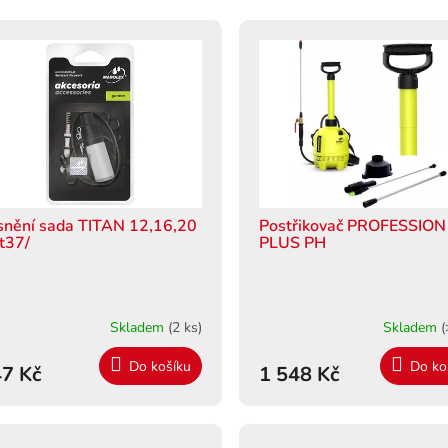
snění sada TITAN 12,16,20
Postřikovač PROFESSION
it37/
PLUS PH
Skladem
(2 ks)
Skladem
(
Do košíku
Do ko
7 Kč
1 548 Kč