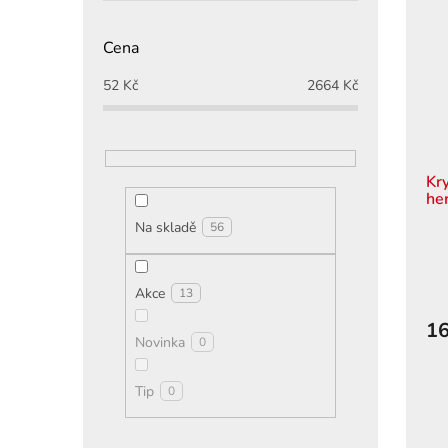
Cena
52
Kč
2664
Kč
Kr
he
Na skladě
56
Akce
13
16
Novinka
0
Tip
0