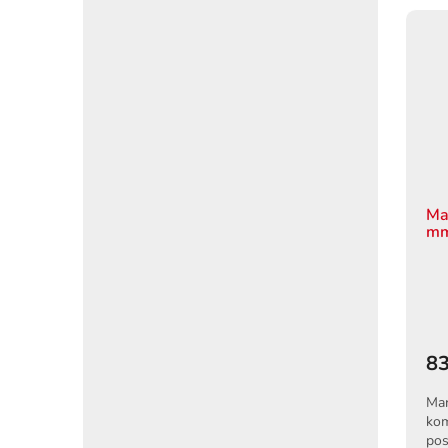
Ma
mm
83
Mar
kom
pos