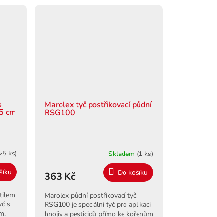
Pohodlná rukojeť a snadná...
s
Marolex tyč postřikovací půdní
15 cm
RSG100
>5 ks)
Skladem
(1 ks)
šíku
Do košíku
363 Kč
tilem
Marolex půdní postřikovací tyč
yč s
RSG100 je speciální tyč pro aplikaci
m.
hnojiv a pesticidů přímo ke kořenům