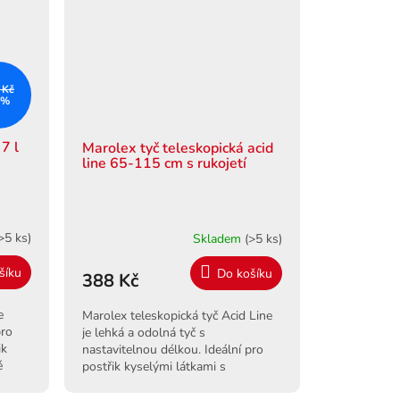
 Kč
 %
7 l
Marolex tyč teleskopická acid
line 65-115 cm s rukojetí
>5 ks)
Skladem
(>5 ks)
šíku
Do košíku
388 Kč
e
Marolex teleskopická tyč Acid Line
pro
je lehká a odolná tyč s
ik
nastavitelnou délkou. Ideální pro
é
postřik kyselými látkami s
postřikovači Marolex Acid Line.