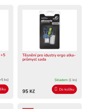
 +5
Těsnění pro idustry ergo alka-
průmysl sada
>5 ks)
Skladem
(1 ks)
šíku
Do košíku
95 Kč