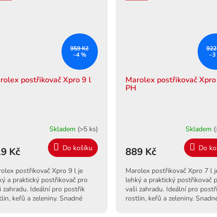
959 Kč
922
–4 %
–3
rolex postřikovač Xpro 9 l
Marolex postřikovač Xpro 
H
PH
Skladem
(>5 ks)
Skladem
(
Do košíku
Do ko
9 Kč
889 Kč
olex postřikovač Xpro 9 l je
Marolex postřikovač Xpro 7 l j
ký a praktický postřikovač pro
lehký a praktický postřikovač 
i zahradu. Ideální pro postřik
vaši zahradu. Ideální pro postř
tlin, keřů a zeleniny. Snadné
rostlin, keřů a zeleniny. Snadn
žití a dlouhá životnost.
použití a dlouhá životnost.