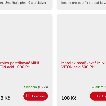
on. Umožňuje přesný a efektivní
Ideální pro postřik s postřikov
třik. Snadná výměna a vysoká
Marolex. Pohodlná rukojeť a
ita.
snadná...
rolex postřikovač MINI
Marolex postřikovač MINI
TON acid 1000 PH
VITON acid 500 PH
Skladem
(>5 ks)
Skladem
(
Do košíku
Do ko
8 Kč
108 Kč