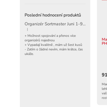
Poslední hodnocení produktů
Organizér Sortmaster Juni 1-97-483
|
Hodnocení produktu je 5 z 5 hvězdiček.
+ Možnost spojování a přenos více
Ma
organizérů najednou
P
+ Vypadají kvalitně , mám už šest kusů
- Zatím o žádné nevím, mám krátce, čas
ukáže.
91
Mar
leh
vaš
ros
pou