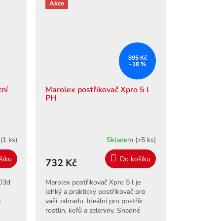
Akce
895 Kč
–18 %
tní
Marolex postřikovač Xpro 5 l
PH
m
(1 ks)
Skladem
(>5 ks)
šíku
Do košíku
732 Kč
R03d
Marolex postřikovač Xpro 5 l je
lehký a praktický postřikovač pro
e
vaši zahradu. Ideální pro postřik
rostlin, keřů a zeleniny. Snadné
použití a dlouhá životnost.